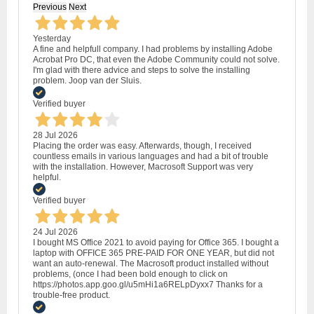
Previous
Next
Yesterday
A fine and helpfull company. I had problems by installing Adobe
Acrobat Pro DC, that even the Adobe Community could not solve.
I'm glad with there advice and steps to solve the installing
problem. Joop van der Sluis.
Verified buyer
28 Jul 2026
Placing the order was easy. Afterwards, though, I received
countless emails in various languages and had a bit of trouble
with the installation. However, Macrosoft Support was very
helpful.
Verified buyer
24 Jul 2026
I bought MS Office 2021 to avoid paying for Office 365. I bought a
laptop with OFFICE 365 PRE-PAID FOR ONE YEAR, but did not
want an auto-renewal. The Macrosoft product installed without
problems, (once I had been bold enough to click on
https://photos.app.goo.gl/u5mHi1a6RELpDyxx7 Thanks for a
trouble-free product.