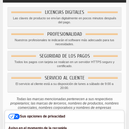
LICENCIAS DIGITALES
Las claves de producto se envían digitalmente en pocos minutos después
del pago.
PROFESIONALIDAD
Nuestros profesionales te indicarán el software más adecuado para tus
necesidades.
SEGURIDAD DE LOS PAGOS
Todos los pagos con tarjeta se realizan en un servidor HTTPS seguro y
certificado.
SERVICIO AL CLIENTE
El servicio al cliente está a su disposición de lunes a sábado de 9:00 a
20:00.
Todas las marcas mencionadas pertenecen a sus respectivos
propietarios; las marcas de terceros, nombres de productos, nombres
comerciales, nombres corporativos y nombres de empresas
mencionados pueden ser marcas registradas de sus respectivos
propietarios o marcas registradas de otras empresas y se han utilizado
Sus opciones de privacidad
con fines explicativos y en beneficio del propietario, sin implicar una
violación de la ley de derechos de autor vigente.
Aviso en el momento de la recogida