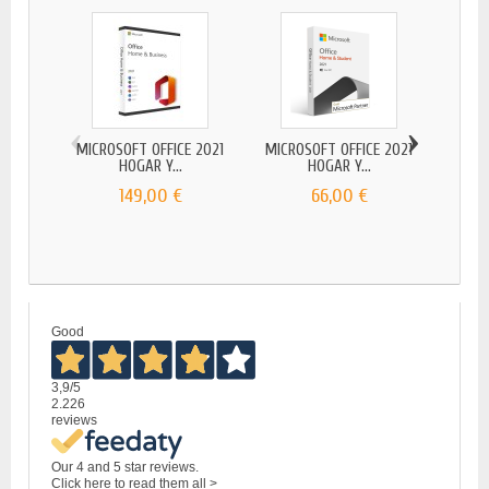
‹
›
MICROSOFT OFFICE 2021
MICROSOFT OFFICE 2021
MICR
HOGAR Y...
HOGAR Y...
149,00 €
66,00 €
Good
3,9
/5
2.226
reviews
Our 4 and 5 star reviews.
Click here to read them all >