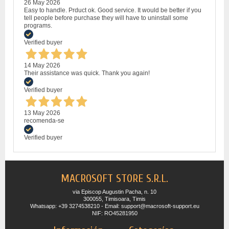
26 May 2026
Easy to handle. Prduct ok. Good service. It would be better if you
tell people before purchase they will have to uninstall some
programs.
Verified buyer
14 May 2026
Their assistance was quick. Thank you again!
Verified buyer
13 May 2026
recomenda-se
Verified buyer
MACROSOFT STORE S.R.L.
via Episcop Augustin Pacha, n. 10
300055, Timisoara, Timis
Whatsapp: +39 3274538210 - Email: support@macrosoft-support.eu
NIF: RO45281950