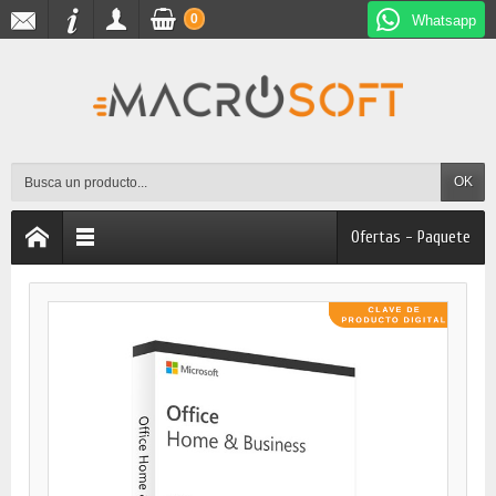
0
Whatsapp
OK
Ofertas - Paquete