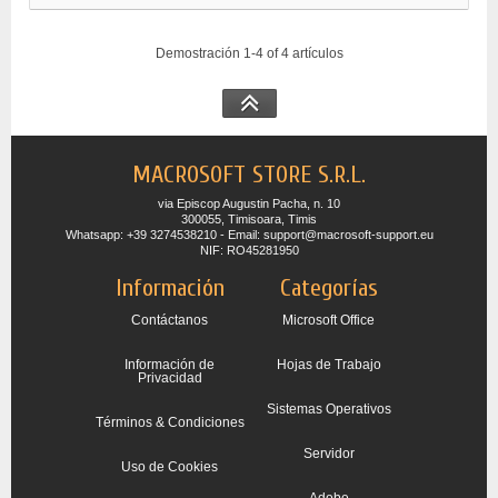
Demostración 1-4 of 4 artículos
MACROSOFT STORE S.R.L.
via Episcop Augustin Pacha, n. 10
300055, Timisoara, Timis
Whatsapp: +39 3274538210 - Email: support@macrosoft-support.eu
NIF: RO45281950
Información
Categorías
Contáctanos
Microsoft Office
Información de
Hojas de Trabajo
Privacidad
Sistemas Operativos
Términos & Condiciones
Servidor
Uso de Cookies