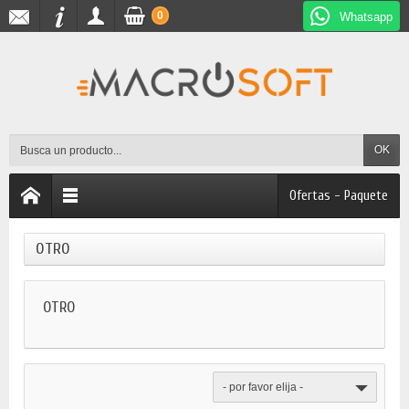
0
Whatsapp
OK
Ofertas - Paquete
OTRO
OTRO
- por favor elija -