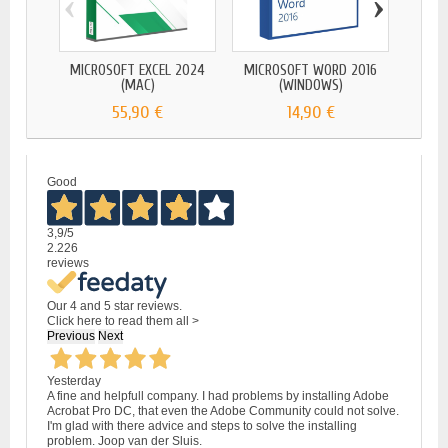
‹
›
MICROSOFT EXCEL 2024
MICROSOFT WORD 2016
Upgra
(MAC)
(WINDOWS)
55,90 €
14,90 €
Good
3,9
/5
2.226
reviews
Our 4 and 5 star reviews.
Click here to read them all >
Previous
Next
Yesterday
A fine and helpfull company. I had problems by installing Adobe
Acrobat Pro DC, that even the Adobe Community could not solve.
I'm glad with there advice and steps to solve the installing
problem. Joop van der Sluis.