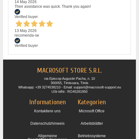
14 May 2026
Their assistance was quick. Thank you again!
Verified buyer
13 May 2026
recomenda-se
Verified buyer
MACROSOFT STORE S.R.L.
via Episcop Augustin Pacha, n. 10
300055, Timisoara, Timis
Whatsapp: +39 3274538210 - Email: support@macrosoft-support.eu
USt-IdNr.: RO45281950
Informationen
Kategorien
Kontaktiere uns
Microsoft Office
Datenschutzhinweis
Arbeitsblätter
Allgemeine
Betriebssysteme