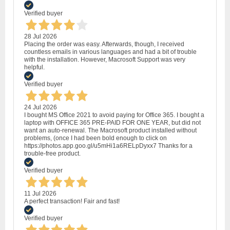
Verified buyer
28 Jul 2026
Placing the order was easy. Afterwards, though, I received
countless emails in various languages and had a bit of trouble
with the installation. However, Macrosoft Support was very
helpful.
Verified buyer
24 Jul 2026
I bought MS Office 2021 to avoid paying for Office 365. I bought a
laptop with OFFICE 365 PRE-PAID FOR ONE YEAR, but did not
want an auto-renewal. The Macrosoft product installed without
problems, (once I had been bold enough to click on
https://photos.app.goo.gl/u5mHi1a6RELpDyxx7 Thanks for a
trouble-free product.
Verified buyer
11 Jul 2026
A perfect transaction! Fair and fast!
Verified buyer