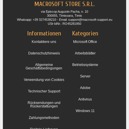
MACROSOFT STORE S.R.L.
via Episcop Augustin Pacha, n. 10
300055, Timisoara, Timis
Whatsapp: +39 3274538210 - Email: support@macrosoft-support.eu
USt-IdNr.: RO45281950
Informationen
Kategorien
Kontaktiere uns
Microsoft Office
Datenschutzhinweis
Arbeitsblätter
Allgemeine
Betriebssysteme
Geschäftsbedingungen
Server
Verwendung von Cookies
Adobe
Technischer Support
Antivirus
Rücksendungen und
Rückerstattungen
Windows 11
Zahlungsmethoden