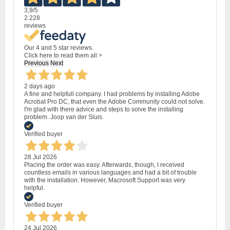
3,9
/5
2.228
reviews
Our 4 and 5 star reviews.
Click here to read them all >
Previous
Next
2 days ago
A fine and helpfull company. I had problems by installing Adobe
Acrobat Pro DC, that even the Adobe Community could not solve.
I'm glad with there advice and steps to solve the installing
problem. Joop van der Sluis.
Verified buyer
28 Jul 2026
Placing the order was easy. Afterwards, though, I received
countless emails in various languages and had a bit of trouble
with the installation. However, Macrosoft Support was very
helpful.
Verified buyer
24 Jul 2026