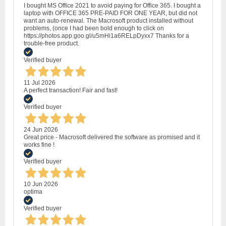
I bought MS Office 2021 to avoid paying for Office 365. I bought a
laptop with OFFICE 365 PRE-PAID FOR ONE YEAR, but did not
want an auto-renewal. The Macrosoft product installed without
problems, (once I had been bold enough to click on
https://photos.app.goo.gl/u5mHi1a6RELpDyxx7 Thanks for a
trouble-free product.
Verified buyer
11 Jul 2026
A perfect transaction! Fair and fast!
Verified buyer
24 Jun 2026
Great price - Macrosoft delivered the software as promised and it
works fine !
Verified buyer
10 Jun 2026
optima
Verified buyer