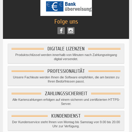
Folge uns
DIGITALE LIZENZEN
Produktschlüssel werden innerhalb von Minuten nach Zahlungseingang
digital versendet.
PROFESSIONALITÄT
Unsere Fachleute werden Ihnen die Software empfehlen, die am besten zu
Ihren Bedürfnissen passt.
ZAHLUNGSSICHERHEIT
Alle Kartenzahlungen erfolgen auf einem sicheren und zertifizierten HTTPS-
Server.
KUNDENDIENST
Der Kundenservice steht Ihnen von Montag bis Samstag von 9.00 bis 20.00
Uhr zur Verfügung.