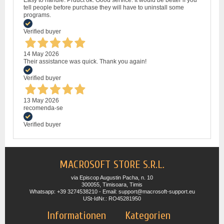
tell people before purchase they will have to uninstall some
programs.
Verified buyer
14 May 2026
Their assistance was quick. Thank you again!
Verified buyer
13 May 2026
recomenda-se
Verified buyer
MACROSOFT STORE S.R.L.
via Episcop Augustin Pacha, n. 10
300055, Timisoara, Timis
Whatsapp: +39 3274538210 - Email: support@macrosoft-support.eu
USt-IdNr.: RO45281950
Informationen
Kategorien