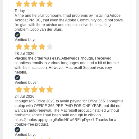
Today
A fine and helpfull company. I had problems by installing Adobe
Acrobat Pro DC, that even the Adobe Community could not solve.
I'm glad with there advice and steps to solve the installing
problem. Joop van der Sluis.
Verified buyer
28 Jul 2026
Placing the order was easy. Afterwards, though, I received
countless emails in various languages and had a bit of trouble
with the installation. However, Macrosoft Support was very
helpful.
Verified buyer
24 Jul 2026
I bought MS Office 2021 to avoid paying for Office 365. I bought a
laptop with OFFICE 365 PRE-PAID FOR ONE YEAR, but did not
want an auto-renewal. The Macrosoft product installed without
problems, (once I had been bold enough to click on
https://photos.app.goo.gl/u5mHi1a6RELpDyxx7 Thanks for a
trouble-free product.
Verified buyer