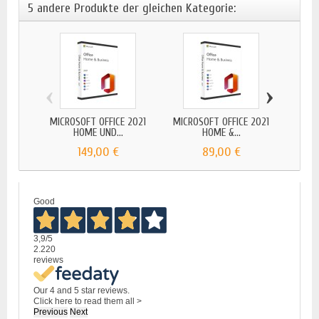
5 andere Produkte der gleichen Kategorie:
‹
›
MICROSOFT OFFICE 2021
MICROSOFT OFFICE 2021
MICR
HOME UND...
HOME &...
149,00 €
89,00 €
Good
3,9
/5
2.220
reviews
Our 4 and 5 star reviews.
Click here to read them all >
Previous
Next