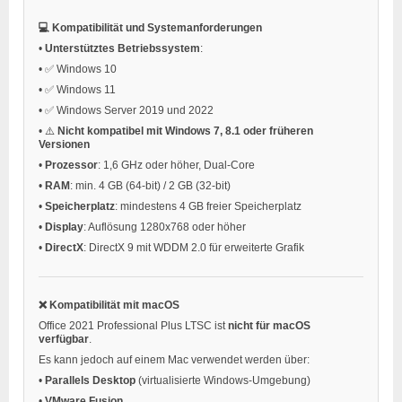
💻 Kompatibilität und Systemanforderungen
•
Unterstütztes Betriebssystem
:
•
✅ Windows 10
•
✅ Windows 11
•
✅ Windows Server 2019 und 2022
•
⚠️
Nicht kompatibel mit Windows 7, 8.1 oder früheren
Versionen
•
Prozessor
: 1,6 GHz oder höher, Dual-Core
•
RAM
: min. 4 GB (64-bit) / 2 GB (32-bit)
•
Speicherplatz
: mindestens 4 GB freier Speicherplatz
•
Display
: Auflösung 1280x768 oder höher
•
DirectX
: DirectX 9 mit WDDM 2.0 für erweiterte Grafik
❌ Kompatibilität mit macOS
Office 2021 Professional Plus LTSC ist
nicht für macOS
verfügbar
.
Es kann jedoch auf einem Mac verwendet werden über:
•
Parallels Desktop
(virtualisierte Windows-Umgebung)
•
VMware Fusion