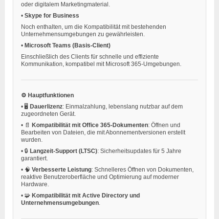
oder digitalem Marketingmaterial.
•
Skype for Business
Noch enthalten, um die Kompatibilität mit bestehenden
Unternehmensumgebungen zu gewährleisten.
•
Microsoft Teams (Basis-Client)
Einschließlich des Clients für schnelle und effiziente
Kommunikation, kompatibel mit Microsoft 365-Umgebungen.
⚙️ Hauptfunktionen
•
🖥️
Dauerlizenz
: Einmalzahlung, lebenslang nutzbar auf dem
zugeordneten Gerät.
•
📄
Kompatibilität mit Office 365-Dokumenten
: Öffnen und
Bearbeiten von Dateien, die mit Abonnementversionen erstellt
wurden.
•
🔒
Langzeit-Support (LTSC)
: Sicherheitsupdates für 5 Jahre
garantiert.
•
🧠
Verbesserte Leistung
: Schnelleres Öffnen von Dokumenten,
reaktive Benutzeroberfläche und Optimierung auf moderner
Hardware.
•
🧩
Kompatibilität mit Active Directory und
Unternehmensumgebungen
.