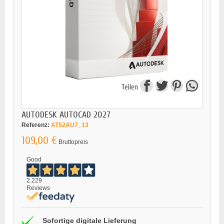
Teilen
AUTODESK AUTOCAD 2027
Referenz:
AT52AU7_13
109,00 €
Bruttopreis
Good
2.229
Reviews
Sofortige digitale Lieferung