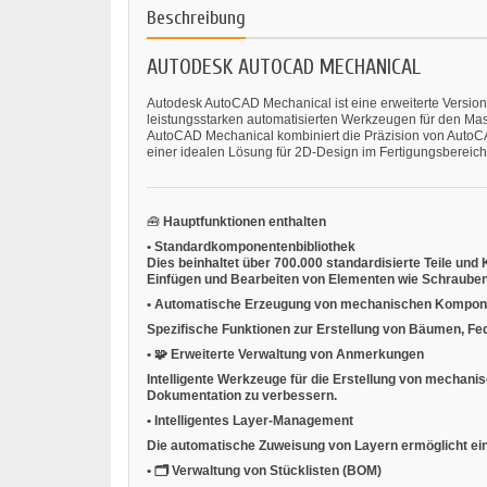
Beschreibung
AUTODESK AUTOCAD MECHANICAL
Autodesk AutoCAD Mechanical ist eine erweiterte Version 
leistungsstarken automatisierten Werkzeugen für den Masc
AutoCAD Mechanical kombiniert die Präzision von AutoCAD
einer idealen Lösung für 2D-Design im Fertigungsbereich
🧰
Hauptfunktionen enthalten
•
Standardkomponentenbibliothek
Dies beinhaltet über 700.000 standardisierte Teile un
Einfügen und Bearbeiten von Elementen wie Schrauben,
•
Automatische Erzeugung von mechanischen Kompon
Spezifische Funktionen zur Erstellung von Bäumen, Fe
•
🧩
Erweiterte Verwaltung von Anmerkungen
Intelligente Werkzeuge für die Erstellung von mechani
Dokumentation zu verbessern.
•
Intelligentes Layer-Management
Die automatische Zuweisung von Layern ermöglicht ei
•
🗂
Verwaltung von Stücklisten (BOM)