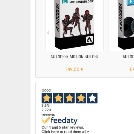
‹
AUTODESK MOTION BUILDER
AUTOD
249,00 €
11
Good
3,9
/5
2.220
reviews
Our 4 and 5 star reviews.
Click here to read them all >