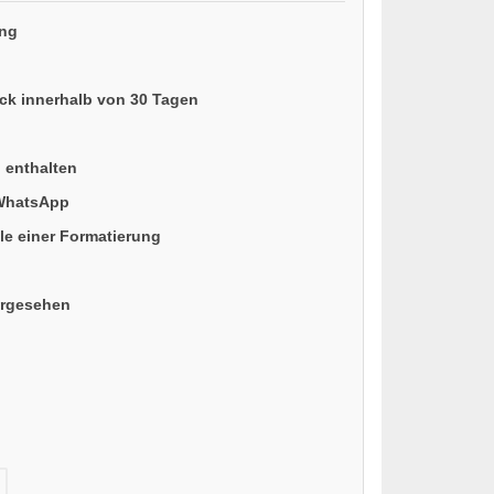
ung
ück innerhalb von 30 Tagen
n enthalten
 WhatsApp
le einer Formatierung
orgesehen