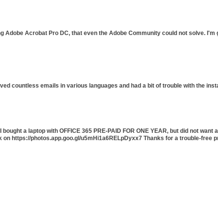
ing Adobe Acrobat Pro DC, that even the Adobe Community could not solve. I'm gl
ived countless emails in various languages and had a bit of trouble with the ins
5. I bought a laptop with OFFICE 365 PRE-PAID FOR ONE YEAR, but did not want a
ck on https://photos.app.goo.gl/u5mHi1a6RELpDyxx7 Thanks for a trouble-free p