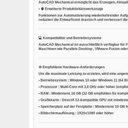
AutoCAD Mechanical ermöglicht das Erzeugen, Aktualis
•
🧠
Erweiterte Produktivitätswerkzeuge
Funktionen zur Automatisierung wiederkehrender Aufga
reduziert die Entwurfszeit drastisch und verbessert die
💻
Kompatibilität und Betriebssysteme
AutoCAD Mechanical ist ausschließlich verfügbar für
F
Maschinen
wie
Parallels Desktop
,
VMware Fusion
oder
⚙️
Empfohlene Hardware-Anforderungen
Um die maximale Leistung zu erzielen, wird eine ang
•
Betriebssystem
: Windows 10 oder Windows 11 (64 Bi
•
Prozessor
: Multi-Core mit 3,0 GHz oder höher (empfo
•
RAM
: Mindestens 16 GB (32 GB empfohlen für kompl
•
Grafikkarte
: DirectX 12-kompatible GPU mit mindes
•
Speicherplatz auf der Festplatte
: Mindestens 10 GB fre
•
Bildschirmauflösung
: 1920x1080 oder höher