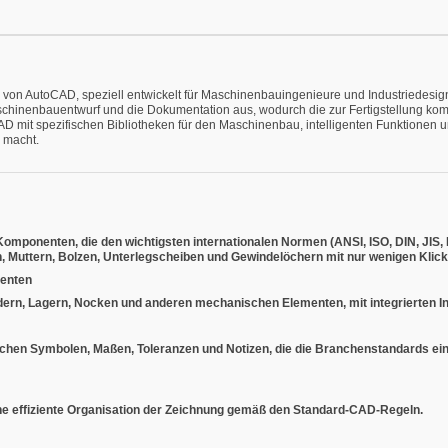
von AutoCAD, speziell entwickelt für Maschinenbauingenieure und Industriedesign-P
hinenbauentwurf und die Dokumentation aus, wodurch die zur Fertigstellung komple
 mit spezifischen Bibliotheken für den Maschinenbau, intelligenten Funktionen u
 macht.
d Komponenten, die den wichtigsten internationalen Normen (ANSI, ISO, DIN, JIS
 Muttern, Bolzen, Unterlegscheiben und Gewindelöchern mit nur wenigen Klick
enten
dern, Lagern, Nocken und anderen mechanischen Elementen, mit integrierten 
schen Symbolen, Maßen, Toleranzen und Notizen, die die Branchenstandards ein
ne effiziente Organisation der Zeichnung gemäß den Standard-CAD-Regeln.