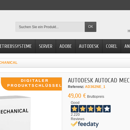
OK
H
ETRIEBSSYSTEME
SERVER
ADOBE
AUTODESK
COREL
AN
CHANICAL
AUTODESK AUTOCAD MEC
Referenz:
AD362NE_1
49,00 €
Bruttopreis
Good
2.220
Reviews