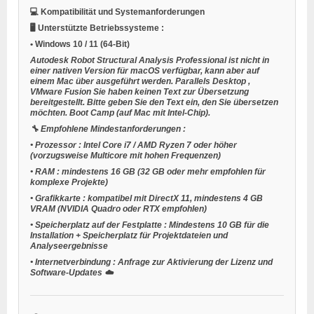
💻
Kompatibilität und Systemanforderungen
🖥️
Unterstützte Betriebssysteme
:
•
Windows 10 / 11
(64-Bit)
Autodesk Robot Structural Analysis Professional ist nicht in
einer nativen Version für macOS verfügbar, kann aber auf
einem Mac über ausgeführt werden.
Parallels Desktop
,
VMware Fusion
Sie haben keinen Text zur Übersetzung
bereitgestellt. Bitte geben Sie den Text ein, den Sie übersetzen
möchten.
Boot Camp
(auf Mac mit Intel-Chip).
🔧
Empfohlene Mindestanforderungen
:
•
Prozessor
: Intel Core i7 / AMD Ryzen 7 oder höher
(vorzugsweise Multicore mit hohen Frequenzen)
•
RAM
: mindestens 16 GB (32 GB oder mehr empfohlen für
komplexe Projekte)
•
Grafikkarte
: kompatibel mit DirectX 11, mindestens 4 GB
VRAM (NVIDIA Quadro oder RTX empfohlen)
•
Speicherplatz auf der Festplatte
: Mindestens 10 GB für die
Installation + Speicherplatz für Projektdateien und
Analyseergebnisse
•
Internetverbindung
: Anfrage zur Aktivierung der Lizenz und
Software-Updates ☁️