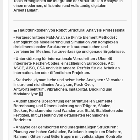
Tools ermöglichen die Integration der strukturellen Analyse in
einen modernen, effizienten und vollständig digitalen
Arbeitsablauf.
🧱
Hauptfunktionen von Robot Structural Analysis Professional
•
Fortgeschrittene FEM-Analyse (Finite Element Methode)
:
ermöglicht die Modellierung und Simulation von komplexen
dreidimensionalen Strukturen mit automatischen und
verfeinerten Meshes, für zuverlässige und genaue Ergebnisse.
•
Unterstützung für internationale Vorschriften
: Über 40
integrierte Rechen-Codes, einschließlich Eurocodes, ACI,
ASCE, AISC, CSA und viele andere. Perfekt für die Arbeit an
internationalen oder öffentlichen Projekten.
•
Statische, dynamische und seismische Analysen
: Verwaltet
lineare und nichtlineine Analysen, Push-Over,
Antwortspektrum, Vibrationen, Instabilität, Buckling und
Modalanalyse 🧮.
•
Automatische Überprüfung der strukturellen Elemente
:
Berechnung und Dimensionierung von Trägern, Säulen,
Decken, Fundamenten und Wänden aus Stahl, Stahlbeton oder
Fertigteil, mit Erstellung von detaillierten technischen
Berichten.
•
Analyse der gemischten und unregelmäßigen Strukturen
:
Planung von hohen Gebäuden, Brücken, komplexen Dächern,
Rahmen, Gittern und Gitterträgern mit vollständiger Kontrolle