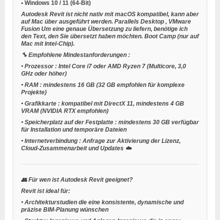
•
Windows 10 / 11
(64-Bit)
Autodesk Revit ist nicht nativ mit macOS kompatibel, kann aber
auf Mac über ausgeführt werden.
Parallels Desktop
,
VMware
Fusion
Um eine genaue Übersetzung zu liefern, benötige ich
den Text, den Sie übersetzt haben möchten.
Boot Camp
(nur auf
Mac mit Intel-Chip).
🔧
Empfohlene Mindestanforderungen
:
•
Prozessor
: Intel Core i7 oder AMD Ryzen 7 (Multicore, 3,0
GHz oder höher)
•
RAM
: mindestens 16 GB (32 GB empfohlen für komplexe
Projekte)
•
Grafikkarte
: kompatibel mit DirectX 11, mindestens 4 GB
VRAM (NVIDIA RTX empfohlen)
•
Speicherplatz auf der Festplatte
: mindestens 30 GB verfügbar
für Installation und temporäre Dateien
•
Internetverbindung
: Anfrage zur Aktivierung der Lizenz,
Cloud-Zusammenarbeit und Updates ☁️
👥
Für wen ist Autodesk Revit geeignet?
Revit ist ideal für:
•
Architekturstudien
die eine konsistente, dynamische und
präzise BIM-Planung wünschen