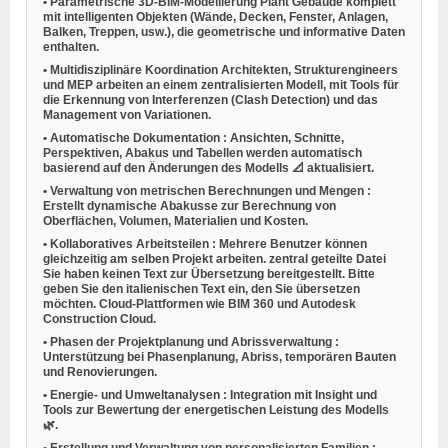
•
Parametrische 3D-BIM-Modellierung
Plant Gebäude komplett
mit intelligenten Objekten (Wände, Decken, Fenster, Anlagen,
Balken, Treppen, usw.), die geometrische und informative Daten
enthalten.
•
Multidisziplinäre Koordination
Architekten, Strukturengineers
und MEP arbeiten an einem zentralisierten Modell, mit Tools für
die Erkennung von Interferenzen (Clash Detection) und das
Management von Variationen.
•
Automatische Dokumentation
: Ansichten, Schnitte,
Perspektiven, Abakus und Tabellen werden automatisch
basierend auf den Änderungen des Modells 📐 aktualisiert.
•
Verwaltung von metrischen Berechnungen und Mengen
:
Erstellt dynamische Abakusse zur Berechnung von
Oberflächen, Volumen, Materialien und Kosten.
•
Kollaboratives Arbeitsteilen
: Mehrere Benutzer können
gleichzeitig am selben Projekt arbeiten.
zentral geteilte Datei
Sie haben keinen Text zur Übersetzung bereitgestellt. Bitte
geben Sie den italienischen Text ein, den Sie übersetzen
möchten.
Cloud-Plattformen
wie BIM 360 und Autodesk
Construction Cloud.
•
Phasen der Projektplanung und Abrissverwaltung
:
Unterstützung bei Phasenplanung, Abriss, temporären Bauten
und Renovierungen.
•
Energie- und Umweltanalysen
: Integration mit Insight und
Tools zur Bewertung der energetischen Leistung des Modells
🌿.
•
Erstellung und Verwaltung von personalisierten Familien
: