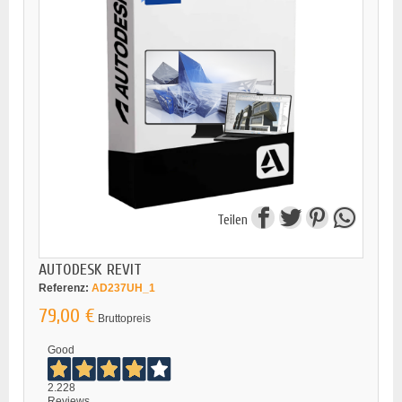
Teilen
AUTODESK REVIT
Referenz:
AD237UH_1
79,00 €
Bruttopreis
Good
2.228
Reviews