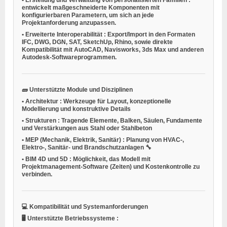
entwickelt maßgeschneiderte Komponenten mit
konfigurierbaren Parametern, um sich an jede
Projektanforderung anzupassen.
•
Erweiterte Interoperabilität
: Export/Import in den Formaten
IFC, DWG, DGN, SAT, SketchUp, Rhino, sowie direkte
Kompatibilität mit AutoCAD, Navisworks, 3ds Max und anderen
Autodesk-Softwareprogrammen.
🧱
Unterstützte Module und Disziplinen
•
Architektur
: Werkzeuge für Layout, konzeptionelle
Modellierung und konstruktive Details
•
Strukturen
: Tragende Elemente, Balken, Säulen, Fundamente
und Verstärkungen aus Stahl oder Stahlbeton
•
MEP (Mechanik, Elektrik, Sanitär)
: Planung von HVAC-,
Elektro-, Sanitär- und Brandschutzanlagen 🔧
•
BIM 4D und 5D
: Möglichkeit, das Modell mit
Projektmanagement-Software (Zeiten) und Kostenkontrolle zu
verbinden.
💻
Kompatibilität und Systemanforderungen
🖥️
Unterstützte Betriebssysteme
: