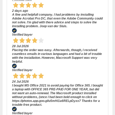
2 days ago
A fine and helpfull company. I had problems by installing
Adobe Acrobat Pro DC, that even the Adobe Community could
not solve. I'm glad with there advice and steps to solve the
installing problem. Joop van der Sluis.
Verified buyer
28 Jul 2026
Placing the order was easy. Afterwards, though, I received
countless emails in various languages and had a bit of trouble
with the installation. However, Macrosoft Support was very
helpful.
Verified buyer
24 Jul 2026
I bought MS Office 2021 to avoid paying for Office 365. I bought
a laptop with OFFICE 365 PRE-PAID FOR ONE YEAR, but did
not want an auto-renewal. The Macrosoft product installed
without problems, (once I had been bold enough to click on
https://photos.app.goo.gl/u5mHi1a6RELpDyxx7 Thanks for a
trouble-free product.
Verified buyer