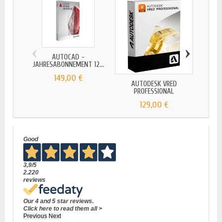
‹
›
AUTOCAD -
JAHRESABONNEMENT 12...
149,00 €
AUTODESK VRED
AU
PROFESSIONAL
STR
129,00 €
Good
3,9
/5
2.220
reviews
Our 4 and 5 star reviews.
Click here to read them all >
Previous
Next