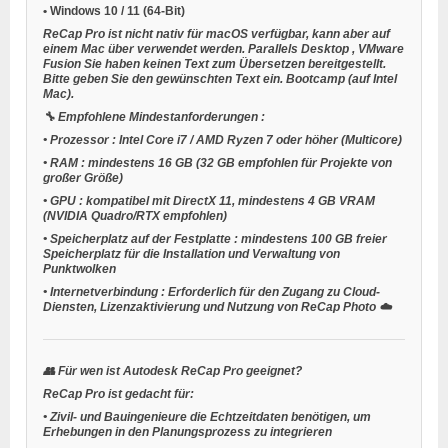
•
Windows 10 / 11
(64-Bit)
ReCap Pro ist nicht nativ für macOS verfügbar, kann aber auf
einem Mac über verwendet werden.
Parallels Desktop
,
VMware
Fusion
Sie haben keinen Text zum Übersetzen bereitgestellt.
Bitte geben Sie den gewünschten Text ein.
Bootcamp
(auf Intel
Mac).
🔧
Empfohlene Mindestanforderungen
:
•
Prozessor
: Intel Core i7 / AMD Ryzen 7 oder höher (Multicore)
•
RAM
: mindestens 16 GB (32 GB empfohlen für Projekte von
großer Größe)
•
GPU
: kompatibel mit DirectX 11, mindestens 4 GB VRAM
(NVIDIA Quadro/RTX empfohlen)
•
Speicherplatz auf der Festplatte
: mindestens 100 GB freier
Speicherplatz für die Installation und Verwaltung von
Punktwolken
•
Internetverbindung
: Erforderlich für den Zugang zu Cloud-
Diensten, Lizenzaktivierung und Nutzung von ReCap Photo ☁️
👥
Für wen ist Autodesk ReCap Pro geeignet?
ReCap Pro ist gedacht für:
•
Zivil- und Bauingenieure
die Echtzeitdaten benötigen, um
Erhebungen in den Planungsprozess zu integrieren