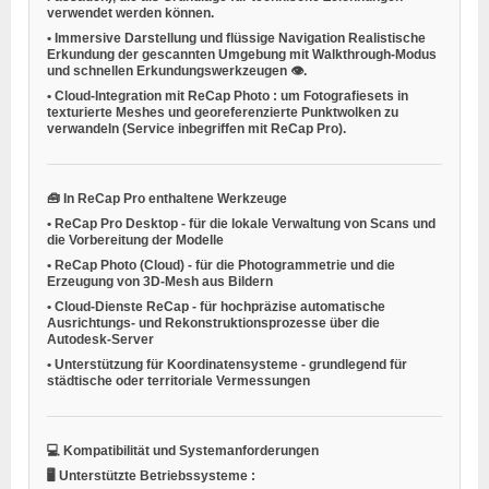
verwendet werden können.
•
Immersive Darstellung und flüssige Navigation
Realistische
Erkundung der gescannten Umgebung mit Walkthrough-Modus
und schnellen Erkundungswerkzeugen 👁️.
•
Cloud-Integration mit ReCap Photo
: um Fotografiesets in
texturierte Meshes und georeferenzierte Punktwolken zu
verwandeln (Service inbegriffen mit ReCap Pro).
🧰
In ReCap Pro enthaltene Werkzeuge
•
ReCap Pro Desktop
- für die lokale Verwaltung von Scans und
die Vorbereitung der Modelle
•
ReCap Photo (Cloud)
- für die Photogrammetrie und die
Erzeugung von 3D-Mesh aus Bildern
•
Cloud-Dienste ReCap
- für hochpräzise automatische
Ausrichtungs- und Rekonstruktionsprozesse über die
Autodesk-Server
•
Unterstützung für Koordinatensysteme
- grundlegend für
städtische oder territoriale Vermessungen
💻
Kompatibilität und Systemanforderungen
🖥️
Unterstützte Betriebssysteme
: