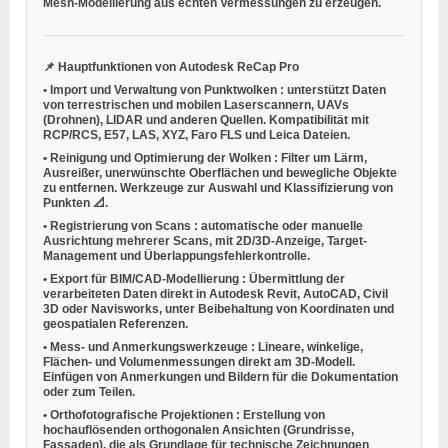
Mesh-Modellierung aus echten Vermessungen zu erzeugen.
📌
Hauptfunktionen von Autodesk ReCap Pro
•
Import und Verwaltung von Punktwolken
: unterstützt Daten
von terrestrischen und mobilen Laserscannern, UAVs
(Drohnen), LIDAR und anderen Quellen. Kompatibilität mit
RCP/RCS, E57, LAS, XYZ, Faro FLS und Leica Dateien.
•
Reinigung und Optimierung der Wolken
: Filter um Lärm,
Ausreißer, unerwünschte Oberflächen und bewegliche Objekte
zu entfernen. Werkzeuge zur Auswahl und Klassifizierung von
Punkten 📐.
•
Registrierung von Scans
: automatische oder manuelle
Ausrichtung mehrerer Scans, mit 2D/3D-Anzeige, Target-
Management und Überlappungsfehlerkontrolle.
•
Export für BIM/CAD-Modellierung
: Übermittlung der
verarbeiteten Daten direkt in Autodesk Revit, AutoCAD, Civil
3D oder Navisworks, unter Beibehaltung von Koordinaten und
geospatialen Referenzen.
•
Mess- und Anmerkungswerkzeuge
: Lineare, winkelige,
Flächen- und Volumenmessungen direkt am 3D-Modell.
Einfügen von Anmerkungen und Bildern für die Dokumentation
oder zum Teilen.
•
Orthofotografische Projektionen
: Erstellung von
hochauflösenden orthogonalen Ansichten (Grundrisse,
Fassaden), die als Grundlage für technische Zeichnungen