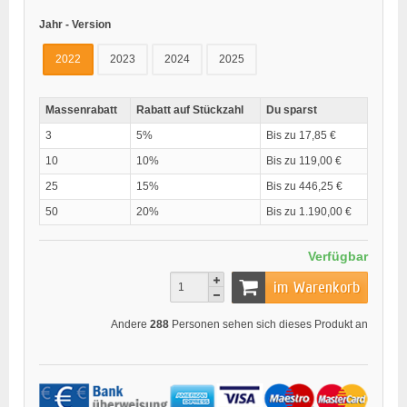
Jahr - Version
2022
2023
2024
2025
Massenrabatt
Rabatt auf Stückzahl
Du sparst
3
5%
Bis zu 17,85 €
10
10%
Bis zu 119,00 €
25
15%
Bis zu 446,25 €
50
20%
Bis zu 1.190,00 €
Verfügbar
im Warenkorb
Andere
288
Personen sehen sich dieses Produkt an