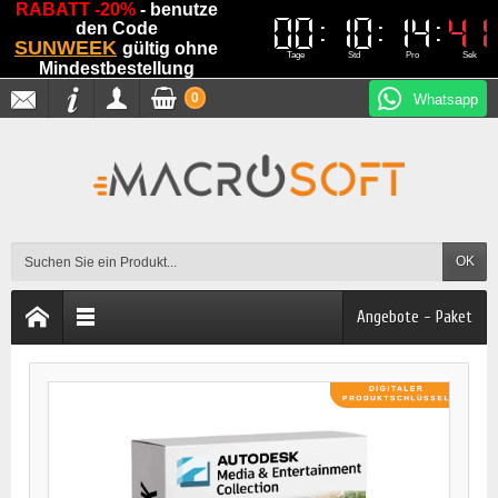
RABATT -20%
- benutze
00
00
10
10
14
14
40
40
den Code
SUNWEEK
gültig ohne
Tage
Std
Pro
Sek
Mindestbestellung
0
Whatsapp
OK
Angebote - Paket