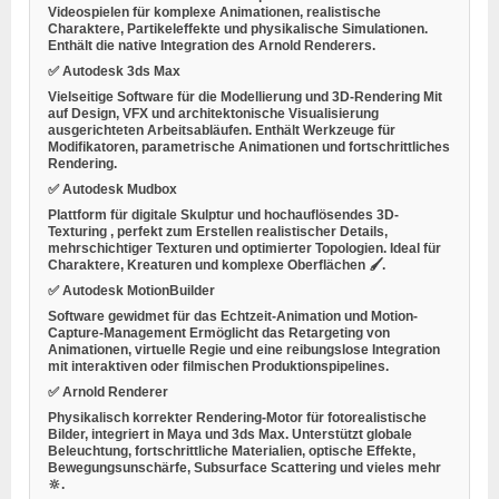
Videospielen für komplexe Animationen, realistische
Charaktere, Partikeleffekte und physikalische Simulationen.
Enthält die native Integration des Arnold Renderers.
✅
Autodesk 3ds Max
Vielseitige Software für die
Modellierung und 3D-Rendering
Mit
auf Design, VFX und architektonische Visualisierung
ausgerichteten Arbeitsabläufen. Enthält Werkzeuge für
Modifikatoren, parametrische Animationen und fortschrittliches
Rendering.
✅
Autodesk Mudbox
Plattform für
digitale Skulptur und hochauflösendes 3D-
Texturing
, perfekt zum Erstellen realistischer Details,
mehrschichtiger Texturen und optimierter Topologien. Ideal für
Charaktere, Kreaturen und komplexe Oberflächen 🖌️.
✅
Autodesk MotionBuilder
Software gewidmet für das
Echtzeit-Animation und Motion-
Capture-Management
Ermöglicht das Retargeting von
Animationen, virtuelle Regie und eine reibungslose Integration
mit interaktiven oder filmischen Produktionspipelines.
✅
Arnold Renderer
Physikalisch korrekter Rendering-Motor für fotorealistische
Bilder, integriert in Maya und 3ds Max. Unterstützt globale
Beleuchtung, fortschrittliche Materialien, optische Effekte,
Bewegungsunschärfe, Subsurface Scattering und vieles mehr
🔆.