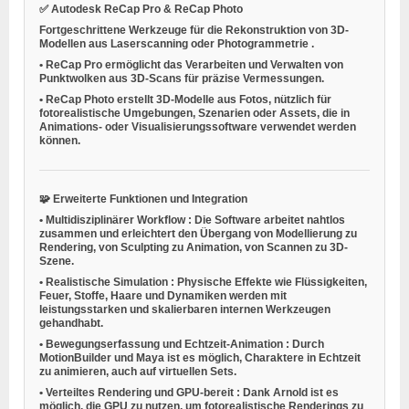
✅
Autodesk ReCap Pro & ReCap Photo
Fortgeschrittene Werkzeuge für die
Rekonstruktion von 3D-
Modellen aus Laserscanning oder Photogrammetrie
.
•
ReCap Pro ermöglicht das Verarbeiten und Verwalten von
Punktwolken aus 3D-Scans für präzise Vermessungen.
•
ReCap Photo erstellt 3D-Modelle aus Fotos, nützlich für
fotorealistische Umgebungen, Szenarien oder Assets, die in
Animations- oder Visualisierungssoftware verwendet werden
können.
🧩
Erweiterte Funktionen und Integration
•
Multidisziplinärer Workflow
: Die Software arbeitet nahtlos
zusammen und erleichtert den Übergang von Modellierung zu
Rendering, von Sculpting zu Animation, von Scannen zu 3D-
Szene.
•
Realistische Simulation
: Physische Effekte wie Flüssigkeiten,
Feuer, Stoffe, Haare und Dynamiken werden mit
leistungsstarken und skalierbaren internen Werkzeugen
gehandhabt.
•
Bewegungserfassung und Echtzeit-Animation
: Durch
MotionBuilder und Maya ist es möglich, Charaktere in Echtzeit
zu animieren, auch auf virtuellen Sets.
•
Verteiltes Rendering und GPU-bereit
: Dank Arnold ist es
möglich, die GPU zu nutzen, um fotorealistische Renderings zu