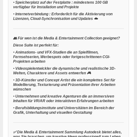
•
Speicherplatz auf der Festplatte
: mindestens 100 GB
verfügbar für Installation und Projekte
•
Internetverbindung
: Erforderlich für die Aktivierung von
Lizenzen, Cloud-Synchronisation und Updates ☁️
👥
Für wen ist die Media & Entertainment Collection geeignet?
Diese Suite ist perfekt für:
•
Animations- und VFX-Studien
die an Spielfilmen,
Fernsehserien, Werbespots oder fortgeschrittenen CGI-
Projekten arbeiten
•
Videospielentwickler
die dynamische und realistische 3D-
Welten, Charaktere und Assets entwerfen 🎮
•
3D-Künstler und Concept Artist
die ein komplettes Set für
Modellierung, Texturierung und Präsentation ihrer Arbeiten
wünschen
•
Unternehmen und kreative Agenturen
die an immersiven
Inhalten für VR/AR oder interaktiven Erfahrungen arbeiten
•
Berufsbildungsinstitute und Universitäten
im Bereich der
Grafik, Unterhaltung und visuellen Gestaltung
✅ Die
Media & Entertainment Sammlung
Autodesk bietet alles,
was Sie brauchen, um kreative Ideen professionell zum Leben