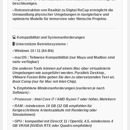
beschleunigen.
•
Rekonstruktion von Realität zu Digital
ReCap ermöglicht die
Umwandlung physischer Umgebungen in navigierbare und
optimierte Modelle für immersive oder filmische Projekte.
💻
Kompatibilität und Systemanforderungen
🖥️
Unterstützte Betriebssysteme
:
•
Windows 10 / 11
(64-Bit)
•
macOS
: Teilweise Kompatibilität (nur Maya und Mudbox sind
nativ verfügbar)
Die anderen Tools können auf einem Mac über virtualisierte
Umgebungen wie ausgeführt werden.
Parallels Desktop
,
VMware Fusion
Bitte geben Sie den zu übersetzenden Text an.
Boot Camp
(nur für Mac mit Intel-Chip).
🔧
Empfohlene Mindestanforderungen (variieren je nach
Software)
:
•
Prozessor
: Intel Core i7 / AMD Ryzen 7 oder höher, Mehrkern
•
RAM
: mindestens 16 GB (32 GB empfohlen für
fortgeschrittene Arbeitsabläufe mit Rendering oder
Simulationen)
•
GPU
: kompatibel mit DirectX 11 / OpenGL 4.5, mindestens 4
GB VRAM (NVIDIA RTX oder Quadro empfohlen)