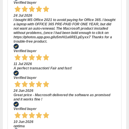
Verified buyer
24 Jul 2026
I bought MS Office 2021 to avoid paying for Office 365. I bought
a laptop with OFFICE 365 PRE-PAID FOR ONE YEAR, but did
not want an auto-renewal. The Macrosoft product installed
without problems, (once I had been bold enough to click on
https://photos.app.goo.gl/u5mHi1a6RELpDyxx7 Thanks for a
trouble-free product.
Verified buyer
11 Jul 2026
A perfect transaction! Fair and fast!
Verified buyer
24 Jun 2026
Great price - Macrosoft delivered the software as promised
and it works fine !
Verified buyer
10 Jun 2026
optima