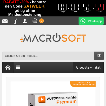
RABATT -20%
- benutze
00
00
01
01
58
58
59
59
SATWEEK
den Code
gültig ohne
Tage
Std
Pro
Sek
Mindestbestellung
0
Whatsapp
OK
Angebote - Paket