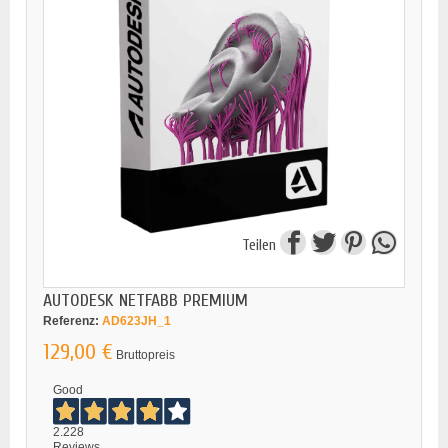
Teilen
AUTODESK NETFABB PREMIUM
Referenz:
AD623JH_1
129,00 €
Bruttopreis
Good
2.228
Reviews