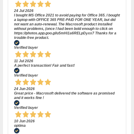
24 Jul 2026
I bought MS Office 2021 to avoid paying for Office 365. I bought
a laptop with OFFICE 365 PRE-PAID FOR ONE YEAR, but did
not want an auto-renewal. The Macrosoft product installed
without problems, (once I had been bold enough to click on
https://photos.app.goo.gl/u5mHi1a6RELpDyxx7 Thanks for a
trouble-free product.
Verified buyer
11 Jul 2026
A perfect transaction! Fair and fast!
Verified buyer
24 Jun 2026
Great price - Macrosoft delivered the software as promised
and it works fine !
Verified buyer
10 Jun 2026
optima