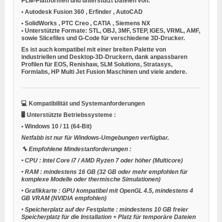
PLM-Plattformen und unterstützt Dateien von:
•
Autodesk Fusion 360
,
Erfinder
,
AutoCAD
•
SolidWorks
,
PTC Creo
,
CATIA
,
Siemens NX
•
Unterstützte Formate: STL, OBJ, 3MF, STEP, IGES, VRML, AMF,
sowie Slicefiles und G-Code für verschiedene 3D-Drucker.
Es ist auch kompatibel mit einer breiten Palette von
industriellen und Desktop-3D-Druckern, dank anpassbaren
Profilen für EOS, Renishaw, SLM Solutions, Stratasys,
Formlabs, HP Multi Jet Fusion Maschinen und viele andere.
💻
Kompatibilität und Systemanforderungen
🖥️
Unterstützte Betriebssysteme
:
•
Windows 10 / 11
(64-Bit)
Netfabb ist nur für Windows-Umgebungen verfügbar.
🔧
Empfohlene Mindestanforderungen
:
•
CPU
: Intel Core i7 / AMD Ryzen 7 oder höher (Multicore)
•
RAM
: mindestens 16 GB (32 GB oder mehr empfohlen für
komplexe Modelle oder thermische Simulationen)
•
Grafikkarte
: GPU kompatibel mit OpenGL 4.5, mindestens 4
GB VRAM (NVIDIA empfohlen)
•
Speicherplatz auf der Festplatte
: mindestens 10 GB freier
Speicherplatz für die Installation + Platz für temporäre Dateien