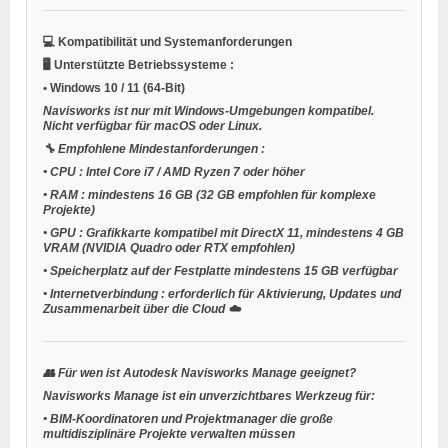
💻
Kompatibilität und Systemanforderungen
🖥️
Unterstützte Betriebssysteme
:
•
Windows 10 / 11
(64-Bit)
Navisworks ist nur mit Windows-Umgebungen kompatibel.
Nicht verfügbar für macOS oder Linux.
🔧
Empfohlene Mindestanforderungen
:
•
CPU
: Intel Core i7 / AMD Ryzen 7 oder höher
•
RAM
: mindestens 16 GB (32 GB empfohlen für komplexe
Projekte)
•
GPU
: Grafikkarte kompatibel mit DirectX 11, mindestens 4 GB
VRAM (NVIDIA Quadro oder RTX empfohlen)
•
Speicherplatz auf der Festplatte
mindestens 15 GB verfügbar
•
Internetverbindung
: erforderlich für Aktivierung, Updates und
Zusammenarbeit über die Cloud ☁️
👥
Für wen ist Autodesk Navisworks Manage geeignet?
Navisworks Manage ist ein unverzichtbares Werkzeug für:
•
BIM-Koordinatoren und Projektmanager
die große
multidisziplinäre Projekte verwalten müssen