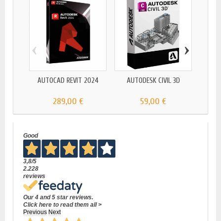
‹
›
AUTOCAD REVIT 2024
AUTODESK CIVIL 3D
AUT
289,00 €
59,00 €
Good
3,8
/5
2.228
reviews
Our 4 and 5 star reviews.
Click here to read them all >
Previous
Next