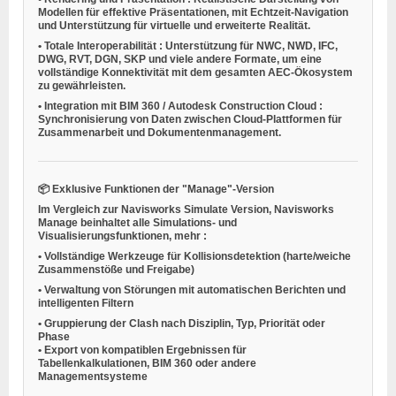
Modellen für effektive Präsentationen, mit Echtzeit-Navigation
und Unterstützung für virtuelle und erweiterte Realität.
•
Totale Interoperabilität
: Unterstützung für NWC, NWD, IFC,
DWG, RVT, DGN, SKP und viele andere Formate, um eine
vollständige Konnektivität mit dem gesamten AEC-Ökosystem
zu gewährleisten.
•
Integration mit BIM 360 / Autodesk Construction Cloud
:
Synchronisierung von Daten zwischen Cloud-Plattformen für
Zusammenarbeit und Dokumentenmanagement.
📦
Exklusive Funktionen der "Manage"-Version
Im Vergleich zur Navisworks Simulate Version,
Navisworks
Manage
beinhaltet alle Simulations- und
Visualisierungsfunktionen,
mehr
:
•
Vollständige Werkzeuge für Kollisionsdetektion
(harte/weiche
Zusammenstöße und Freigabe)
•
Verwaltung von Störungen mit automatischen Berichten und
intelligenten Filtern
•
Gruppierung der Clash nach Disziplin, Typ, Priorität oder
Phase
•
Export von kompatiblen Ergebnissen für
Tabellenkalkulationen, BIM 360 oder andere
Managementsysteme