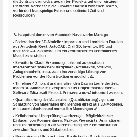
die Zentralisierung des gesamten Projekts auf einer einzigen
Plattform, verbessert die Zusammenarbeit zwischen Teams,
verhindert kostspielige Fehler und optimiert Zeit und
Ressourcen.
🔧
Hauptfunktionen von Autodesk Navisworks Manage
•
Föderation der 3D-Modelle
: importiert und kombiniert Dateien
aus Autodesk Revit, AutoCAD, Civil 3D, Inventor, IFC und
anderen CAD-Software, um ein zentralisiertes koordiniertes
Modell zu erstellen.
•
Erweiterte Clash-Erkennung
: erkennt automatisch
Interferenzen zwischen Disziplinen (Architektur, Struktur,
Anlagentechnik, etc.), was eine vorzeitige Lösung von
Problemen vor der Konstruktion ermöglicht ⚠️.
•
Timeliner 4D
: plant und simuliert den Bau im Laufe der Zeit,
indem 3D-Modelle mit Zeitplänen aus Projektmanagement-
Software (Microsoft Project, Primavera usw.) integriert werden.
•
Quantifizierung der Materialien (Quantifizierung)
: genaue
Schätzung von Materialien und Mengen direkt aus 3D-Modellen,
mit automatischen und manuellen Messungen 📏.
•
Kollaborative Überprüfungswerkzeuge
: Möglichkeit zum
Einfügen von Kommentaren, Markup, Viewpoints, Animationen
und Überarbeitungen zur Verbesserung der Kommunikation
zwischen Teams und Stakeholdern.
•
Rendering und Präsentation
: Realistische Darstellung von