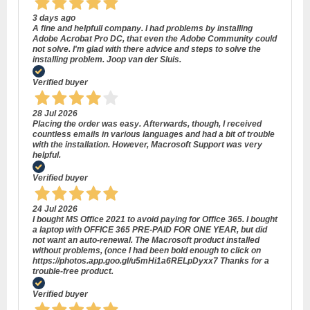
3 days ago
A fine and helpfull company. I had problems by installing
Adobe Acrobat Pro DC, that even the Adobe Community could
not solve. I'm glad with there advice and steps to solve the
installing problem. Joop van der Sluis.
Verified buyer
28 Jul 2026
Placing the order was easy. Afterwards, though, I received
countless emails in various languages and had a bit of trouble
with the installation. However, Macrosoft Support was very
helpful.
Verified buyer
24 Jul 2026
I bought MS Office 2021 to avoid paying for Office 365. I bought
a laptop with OFFICE 365 PRE-PAID FOR ONE YEAR, but did
not want an auto-renewal. The Macrosoft product installed
without problems, (once I had been bold enough to click on
https://photos.app.goo.gl/u5mHi1a6RELpDyxx7 Thanks for a
trouble-free product.
Verified buyer