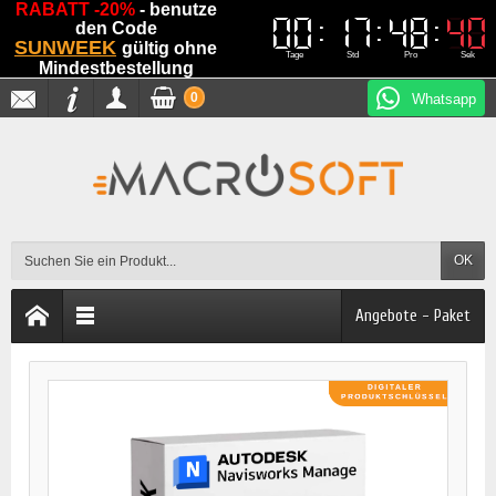
RABATT -20%
- benutze
00
00
17
17
48
48
39
39
den Code
SUNWEEK
gültig ohne
Tage
Std
Pro
Sek
Mindestbestellung
0
Whatsapp
OK
Angebote - Paket