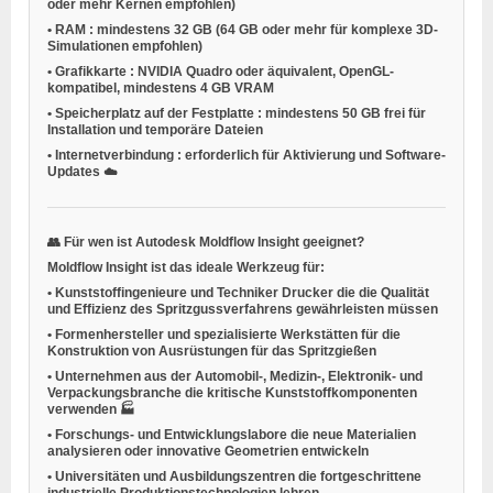
oder mehr Kernen empfohlen)
•
RAM
: mindestens 32 GB (64 GB oder mehr für komplexe 3D-
Simulationen empfohlen)
•
Grafikkarte
: NVIDIA Quadro oder äquivalent, OpenGL-
kompatibel, mindestens 4 GB VRAM
•
Speicherplatz auf der Festplatte
: mindestens 50 GB frei für
Installation und temporäre Dateien
•
Internetverbindung
: erforderlich für Aktivierung und Software-
Updates ☁️
👥
Für wen ist Autodesk Moldflow Insight geeignet?
Moldflow Insight ist das ideale Werkzeug für:
•
Kunststoffingenieure
und
Techniker Drucker
die die Qualität
und Effizienz des Spritzgussverfahrens gewährleisten müssen
•
Formenhersteller
und spezialisierte Werkstätten für die
Konstruktion von Ausrüstungen für das Spritzgießen
•
Unternehmen aus der Automobil-, Medizin-, Elektronik- und
Verpackungsbranche
die kritische Kunststoffkomponenten
verwenden 🏭
•
Forschungs- und Entwicklungslabore
die neue Materialien
analysieren oder innovative Geometrien entwickeln
•
Universitäten und Ausbildungszentren
die fortgeschrittene
industrielle Produktionstechnologien lehren