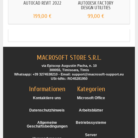
AUTOCAD REVIT 2022
AUTODESK FACTORY
AUTOD
DESIGN UTILITIES
199,00 €
99,00 €
MACROSOFT STORE S.R.L.
via Episcop Augustin Pacha, n. 10
300055, Timisoara, Timis
Whatsapp: +39 3274538210 - Email: support@macrosoft-support.eu
USt-IdNr.: RO45281950
Informationen
Kategorien
Kontaktiere uns
Microsoft Office
Datenschutzhinweis
Arbeitsblätter
Allgemeine
Betriebssysteme
Geschäftsbedingungen
Server