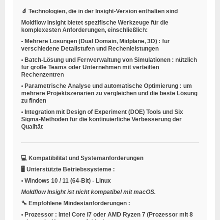
🔬
Technologien, die in der Insight-Version enthalten sind
Moldflow Insight bietet spezifische Werkzeuge für die
komplexesten Anforderungen, einschließlich:
•
Mehrere Lösungen (Dual Domain, Midplane, 3D)
: für
verschiedene Detailstufen und Rechenleistungen
•
Batch-Lösung und Fernverwaltung von Simulationen
: nützlich
für große Teams oder Unternehmen mit verteilten
Rechenzentren
•
Parametrische Analyse und automatische Optimierung
: um
mehrere Projektszenarien zu vergleichen und die beste Lösung
zu finden
•
Integration mit Design of Experiment (DOE) Tools
und Six
Sigma-Methoden für die kontinuierliche Verbesserung der
Qualität
💻
Kompatibilität und Systemanforderungen
🖥️
Unterstützte Betriebssysteme
:
•
Windows 10 / 11
(64-Bit) -
Linux
Moldflow Insight ist nicht kompatibel mit macOS.
🔧
Empfohlene Mindestanforderungen
:
•
Prozessor
: Intel Core i7 oder AMD Ryzen 7 (Prozessor mit 8