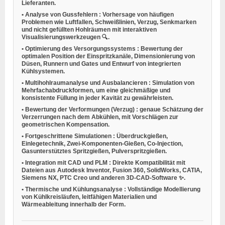
Lieferanten.
•
Analyse von Gussfehlern
: Vorhersage von häufigen
Problemen wie Luftfallen, Schweißlinien, Verzug, Senkmarken
und nicht gefüllten Hohlräumen mit interaktiven
Visualisierungswerkzeugen 🔍.
•
Optimierung des Versorgungssystems
: Bewertung der
optimalen Position der Einspritzkanäle, Dimensionierung von
Düsen, Runnern und Gates und Entwurf von integrierten
Kühlsystemen.
•
Multihohlraumanalyse und Ausbalancieren
: Simulation von
Mehrfachabdruckformen, um eine gleichmäßige und
konsistente Füllung in jeder Kavität zu gewährleisten.
•
Bewertung der Verformungen (Verzug)
: genaue Schätzung der
Verzerrungen nach dem Abkühlen, mit Vorschlägen zur
geometrischen Kompensation.
•
Fortgeschrittene Simulationen
: Überdruckgießen,
Einlegetechnik, Zwei-Komponenten-Gießen, Co-Injection,
Gasunterstütztes Spritzgießen, Pulverspritzgießen.
•
Integration mit CAD und PLM
: Direkte Kompatibilität mit
Dateien aus Autodesk Inventor, Fusion 360, SolidWorks, CATIA,
Siemens NX, PTC Creo und anderen 3D-CAD-Software ✨.
•
Thermische und Kühlungsanalyse
: Vollständige Modellierung
von Kühlkreisläufen, leitfähigen Materialien und
Wärmeableitung innerhalb der Form.