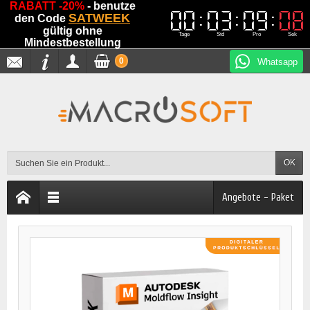
RABATT -20%
- benutze
00
00
03
03
09
09
08
08
SATWEEK
den Code
gültig ohne
Tage
Std
Pro
Sek
Mindestbestellung
0
Whatsapp
OK
Angebote - Paket