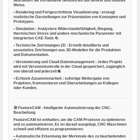
bearbeiten Sie vorhandene Geometrien auf direkte und intuitive
Weise.
•
Rendering und Fortgeschrittene Visualisierung
: erzeugt
realistische Darstellungen zur Präsentation von Konzepten und
Prototypen.
•
Simulation
: Analysiere Widerstandsfähigkeit, Biegung,
thermischen Stress und andere mechanische Parameter mit
integrierten CAE-Tools ⚙️.
•
Technische Zeichnungen 2D
: Erstellt detaillierte und
assoziative Zeichnungen aus 3D-Modellen für die Produktion
und Dokumentation.
•
Versionierung und Cloud-Datenmanagement
: Jedes Projekt
wird mit Versionskontrolle in der Cloud gespeichert, zugänglich
von überall und jederzeit 🌐.
•
Echtzeit-Zusammenarbeit
: sofortige Weitergabe von
Projekten, Kommentaren und Überarbeitungen an Kollegen
oder Kunden.
🛠
FeatureCAM - Intelligente Automatisierung der CNC-
Bearbeitung
FeatureCAM ist enthalten, um die CAM-Prozesse zu optimieren
und zu automatisieren. Es ist darauf ausgelegt, CNC-Maschinen
schnell und effizient zu programmieren:
•
Automatische Erkennung der Merkmale des zu bearbeitenden