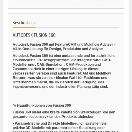
Beschreibung
AUTODESK FUSION 360
Autodesk Fusion 360 mit FeatureCAM und Moldflow Adviser -
All-in-One-Lösung für Design, Produktion und Analyse
Autodesk Fusion 360 ist eine umfassende und fortschrittliche
cloudbasierte 3D-Designplattform, die integriert wird.
CAD-
Modellierung
,
CAE-Simulation
,
CAM-Produktion
und
Zusammenarbeit
in einer einzigen Lösung. In dieser
verbesserten Version sind auch
FeatureCAM
und
Moldflow
Berater
, was sie zu einer idealen Wahl für Fachleute und
Unternehmen macht, die im Bereich der Fertigung, des
Ingenieurwesens und der industriellen Planung tätig sind.
🔧
Hauptfunktionen von Fusion 360
Fusion 360 bietet eine breite Palette von Werkzeugen, die den
gesamten Lebenszyklus des Produkts abdecken:
•
Parametrische und Direkte Modellierung
: Erstellen Sie
präzise 3D-Modelle mit parametrischer Steuerung oder