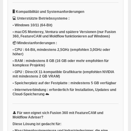
🖥
Kompatibilität und Systemanforderungen
💻
Unterstützte Betriebssysteme
:
•
Windows 10/11
(64-Bit)
•
macOS
Monterey, Ventura und spätere Versionen (nur Fusion
360, FeatureCAM und Moldflow funktionieren auf Windows)
📦
Mindestanforderungen
:
•
CPU
: 64-Bit, mindestens 2,5GHz (empfohlen 3,0GHz oder
höher)
•
RAM
: mindestens 8 GB (16 GB oder mehr empfohlen für
komplexe Projekte)
•
GPU
: DirectX 11-kompatible Grafikkarte (empfohlen NVIDIA
mit mindestens 2 GB VRAM)
•
Speicherplatz auf der Festplatte
: mindestens 5 GB verfügbar
•
Internetverbindung
: erforderlich für Installation, Updates und
Cloud-Speicherung ☁️
👤
Für wen eignet sich Fusion 360 mit FeatureCAM und
Moldflow Adviser?
Diese Lösung ist gedacht für:
•
Maschinenbauingenieure
und Industriedesigner, die eine