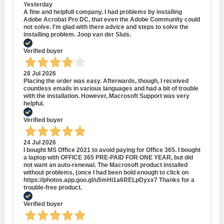
Yesterday
A fine and helpfull company. I had problems by installing
Adobe Acrobat Pro DC, that even the Adobe Community could
not solve. I'm glad with there advice and steps to solve the
installing problem. Joop van der Sluis.
Verified buyer
28 Jul 2026
Placing the order was easy. Afterwards, though, I received
countless emails in various languages and had a bit of trouble
with the installation. However, Macrosoft Support was very
helpful.
Verified buyer
24 Jul 2026
I bought MS Office 2021 to avoid paying for Office 365. I bought
a laptop with OFFICE 365 PRE-PAID FOR ONE YEAR, but did
not want an auto-renewal. The Macrosoft product installed
without problems, (once I had been bold enough to click on
https://photos.app.goo.gl/u5mHi1a6RELpDyxx7 Thanks for a
trouble-free product.
Verified buyer