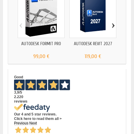
‹
›
AUTODESK FORMIT PRO
AUTODESK REVIT 2027
AU
99,00 €
119,00 €
Good
3,9
/5
2.220
reviews
Our 4 and 5 star reviews.
Click here to read them all >
Previous
Next