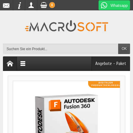
0
Whatsapp
OK
Angebote - Paket