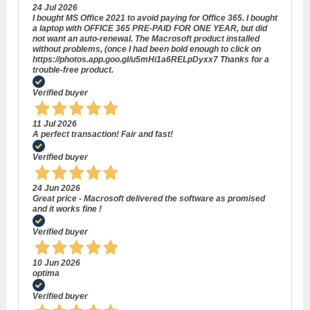
24 Jul 2026
I bought MS Office 2021 to avoid paying for Office 365. I bought
a laptop with OFFICE 365 PRE-PAID FOR ONE YEAR, but did
not want an auto-renewal. The Macrosoft product installed
without problems, (once I had been bold enough to click on
https://photos.app.goo.gl/u5mHi1a6RELpDyxx7 Thanks for a
trouble-free product.
Verified buyer
11 Jul 2026
A perfect transaction! Fair and fast!
Verified buyer
24 Jun 2026
Great price - Macrosoft delivered the software as promised
and it works fine !
Verified buyer
10 Jun 2026
optima
Verified buyer