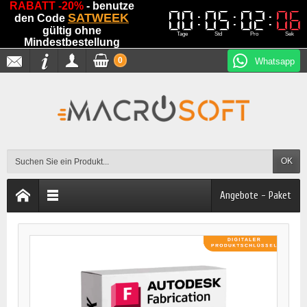
RABATT -20%
- benutze
00
00
05
05
02
02
05
05
SATWEEK
den Code
gültig ohne
Tage
Std
Pro
Sek
Mindestbestellung
0
Whatsapp
OK
Angebote - Paket