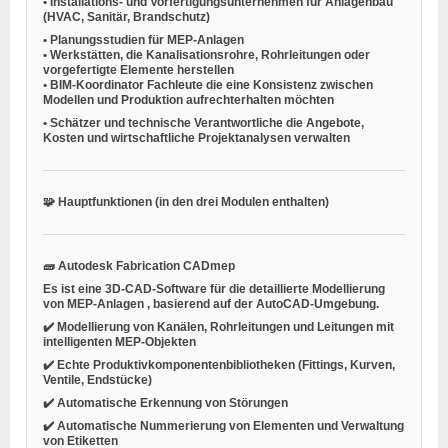
•
Installations- und Vorfertigungsunternehmen für Anlagenbau
(HVAC, Sanitär, Brandschutz)
•
Planungsstudien für MEP-Anlagen
•
Werkstätten, die Kanalisationsrohre, Rohrleitungen oder
vorgefertigte Elemente herstellen
•
BIM-Koordinator Fachleute
die eine Konsistenz zwischen
Modellen und Produktion aufrechterhalten möchten
•
Schätzer und technische Verantwortliche
die Angebote,
Kosten und wirtschaftliche Projektanalysen verwalten
🧩
Hauptfunktionen (in den drei Modulen enthalten)
🧱
Autodesk Fabrication CADmep
Es ist eine 3D-CAD-Software für die
detaillierte Modellierung
von MEP-Anlagen
, basierend auf der AutoCAD-Umgebung.
✔️ Modellierung von Kanälen, Rohrleitungen und Leitungen mit
intelligenten MEP-Objekten
✔️ Echte Produktivkomponentenbibliotheken (Fittings, Kurven,
Ventile, Endstücke)
✔️ Automatische Erkennung von Störungen
✔️ Automatische Nummerierung von Elementen und Verwaltung
von Etiketten