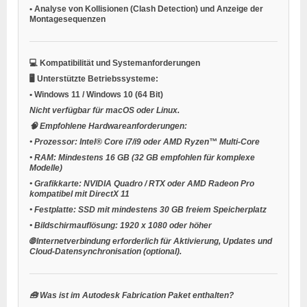
•
Analyse von Kollisionen (Clash Detection) und Anzeige der
Montagesequenzen
💻
Kompatibilität und Systemanforderungen
🖥️
Unterstützte Betriebssysteme:
•
Windows 11 / Windows 10 (64 Bit)
Nicht verfügbar für macOS oder Linux.
🧠
Empfohlene Hardwareanforderungen:
•
Prozessor:
Intel® Core i7/i9 oder AMD Ryzen™ Multi-Core
•
RAM:
Mindestens 16 GB (32 GB empfohlen für komplexe
Modelle)
•
Grafikkarte:
NVIDIA Quadro / RTX oder AMD Radeon Pro
kompatibel mit DirectX 11
•
Festplatte:
SSD mit mindestens 30 GB freiem Speicherplatz
•
Bildschirmauflösung:
1920 x 1080 oder höher
🌐
Internetverbindung erforderlich
für Aktivierung, Updates und
Cloud-Datensynchronisation (optional).
🧰
Was ist im Autodesk Fabrication Paket enthalten?