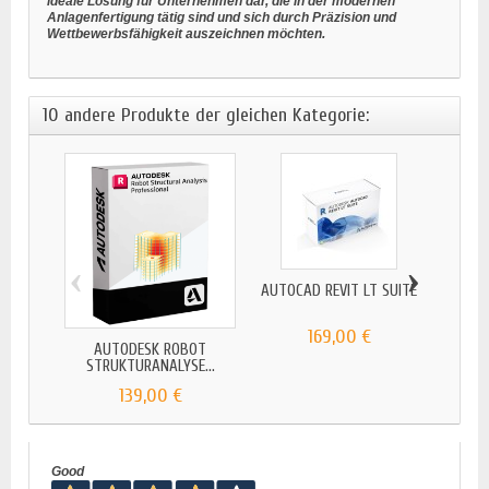
ideale Lösung für Unternehmen dar, die in der modernen
Anlagenfertigung tätig sind und sich durch Präzision und
Wettbewerbsfähigkeit auszeichnen möchten.
10 andere Produkte der gleichen Kategorie:
‹
›
AUTOCAD REVIT LT SUITE
169,00 €
AUTODESK ROBOT
A
STRUKTURANALYSE...
139,00 €
Good