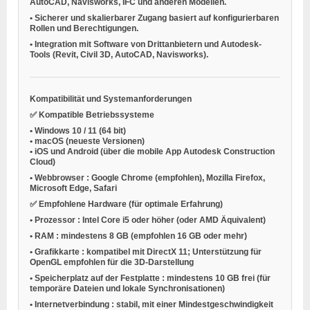
AutoCAD, Navisworks, IFC und anderen Modellen.
•
Sicherer und skalierbarer Zugang
basiert auf konfigurierbaren
Rollen und Berechtigungen.
•
Integration mit Software von Drittanbietern
und Autodesk-
Tools (Revit, Civil 3D, AutoCAD, Navisworks).
Kompatibilität und Systemanforderungen
✅ Kompatible Betriebssysteme
•
Windows 10 / 11 (64 bit)
•
macOS (neueste Versionen)
•
iOS und Android
(über die mobile App Autodesk Construction
Cloud)
•
Webbrowser
: Google Chrome (empfohlen), Mozilla Firefox,
Microsoft Edge, Safari
✅ Empfohlene Hardware (für optimale Erfahrung)
•
Prozessor
: Intel Core i5 oder höher (oder AMD Äquivalent)
•
RAM
: mindestens 8 GB (empfohlen 16 GB oder mehr)
•
Grafikkarte
: kompatibel mit DirectX 11; Unterstützung für
OpenGL empfohlen für die 3D-Darstellung
•
Speicherplatz auf der Festplatte
: mindestens 10 GB frei (für
temporäre Dateien und lokale Synchronisationen)
•
Internetverbindung
: stabil, mit einer Mindestgeschwindigkeit