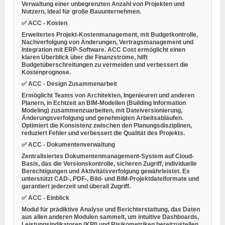
Verwaltung einer unbegrenzten Anzahl von Projekten und
Nutzern, ideal für große Bauunternehmen.
✅ ACC - Kosten
Erweitertes Projekt-Kostenmanagement, mit Budgetkontrolle,
Nachverfolgung von Änderungen, Vertragsmanagement und
Integration mit ERP-Software. ACC Cost ermöglicht einen
klaren Überblick über die Finanzströme, hilft
Budgetüberschreitungen zu vermeiden und verbessert die
Kostenprognose.
✅ ACC - Design Zusammenarbeit
Ermöglicht Teams von Architekten, Ingenieuren und anderen
Planern, in Echtzeit an BIM-Modellen (Building Information
Modeling) zusammenzuarbeiten, mit Dateiversionierung,
Änderungsverfolgung und genehmigten Arbeitsabläufen.
Optimiert die Konsistenz zwischen den Planungsdisziplinen,
reduziert Fehler und verbessert die Qualität des Projekts.
✅ ACC - Dokumentenverwaltung
Zentralisiertes Dokumentenmanagement-System auf Cloud-
Basis, das die Versionskontrolle, sicheren Zugriff, individuelle
Berechtigungen und Aktivitätsverfolgung gewährleistet. Es
unterstützt CAD-, PDF-, Bild- und BIM-Projektdateiformate und
garantiert jederzeit und überall Zugriff.
✅ ACC - Einblick
Modul für prädiktive Analyse und Berichterstattung, das Daten
aus allen anderen Modulen sammelt, um intuitive Dashboards,
Leistungsindikatoren (KPI) und Risikometriken bereitzustellen.