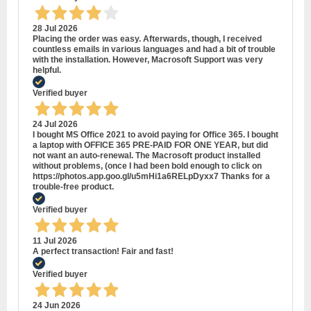
28 Jul 2026
Placing the order was easy. Afterwards, though, I received
countless emails in various languages and had a bit of trouble
with the installation. However, Macrosoft Support was very
helpful.
Verified buyer
24 Jul 2026
I bought MS Office 2021 to avoid paying for Office 365. I bought
a laptop with OFFICE 365 PRE-PAID FOR ONE YEAR, but did
not want an auto-renewal. The Macrosoft product installed
without problems, (once I had been bold enough to click on
https://photos.app.goo.gl/u5mHi1a6RELpDyxx7 Thanks for a
trouble-free product.
Verified buyer
11 Jul 2026
A perfect transaction! Fair and fast!
Verified buyer
24 Jun 2026