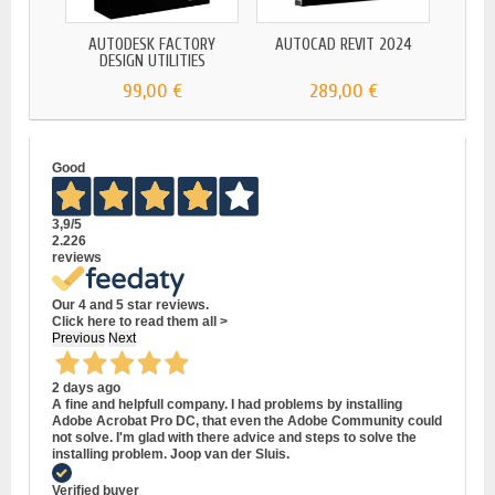
AUTODESK FACTORY
AUTOCAD REVIT 2024
DESIGN UTILITIES
99,00 €
289,00 €
Good
3,9
/5
2.226
reviews
Our 4 and 5 star reviews.
Click here to read them all >
Previous
Next
2 days ago
A fine and helpfull company. I had problems by installing
Adobe Acrobat Pro DC, that even the Adobe Community could
not solve. I'm glad with there advice and steps to solve the
installing problem. Joop van der Sluis.
Verified buyer