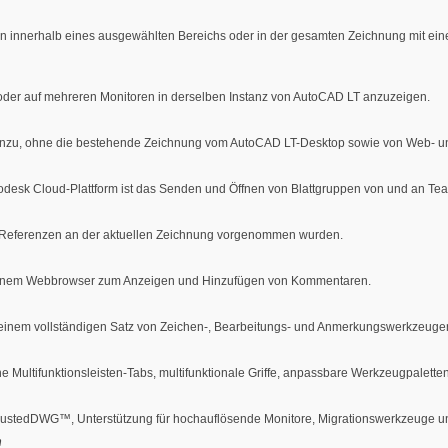
en innerhalb eines ausgewählten Bereichs oder in der gesamten Zeichnung mit ein
 oder auf mehreren Monitoren in derselben Instanz von AutoCAD LT anzuzeigen.
nzu, ohne die bestehende Zeichnung vom AutoCAD LT-Desktop sowie von Web- un
Autodesk Cloud-Plattform ist das Senden und Öffnen von Blattgruppen von und an Te
e Referenzen an der aktuellen Zeichnung vorgenommen wurden.
n einem Webbrowser zum Anzeigen und Hinzufügen von Kommentaren.
einem vollständigen Satz von Zeichen-, Bearbeitungs- und Anmerkungswerkzeuge
e Multifunktionsleisten-Tabs, multifunktionale Griffe, anpassbare Werkzeugpaletten 
h TrustedDWG™, Unterstützung für hochauflösende Monitore, Migrationswerkzeuge 
n