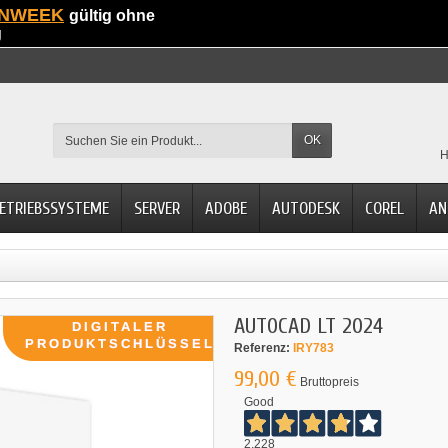
NWEEK
gültig ohne
g
OK
H
ETRIEBSSYSTEME
SERVER
ADOBE
AUTODESK
COREL
AN
AUTOCAD LT 2024
Referenz:
IRY783
99,00 €
Bruttopreis
Good
2.228