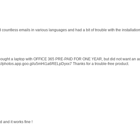
d countless emails in various languages and had a bit of trouble with the installati
 I bought a laptop with OFFICE 365 PRE-PAID FOR ONE YEAR, but did not want an au
s://photos.app.goo.gl/u5mHi1a6RELpDyxx7 Thanks for a trouble-free product.
 and it works fine !