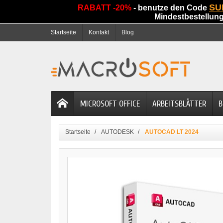
SU
RABATT -20%
- benutze den Code
Mindestbestellun
Startseite
Kontakt
Blog
MICROSOFT OFFICE
ARBEITSBLÄTTER
B
Startseite
AUTODESK
AUTOCAD LT 2024