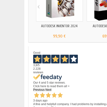
‹
AUTODESK INVENTOR 2024
AUTODESK
99,90 €
69
Good
3,8
/5
2.228
reviews
Our 4 and 5 star reviews.
Click here to read them all >
Previous
Next
3 days ago
A fine and helpfull company. I had problems by installing