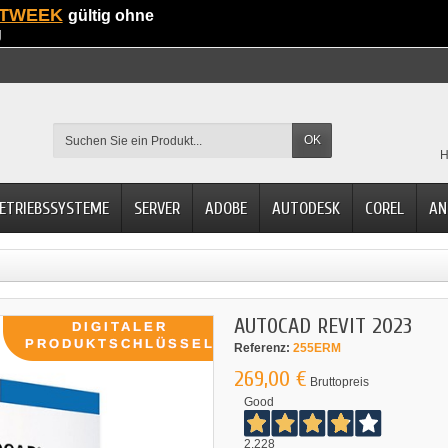
TWEEK
gültig ohne
g
OK
H
ETRIEBSSYSTEME
SERVER
ADOBE
AUTODESK
COREL
AN
AUTOCAD REVIT 2023
Referenz:
255ERM
269,00 €
Bruttopreis
Good
2.228