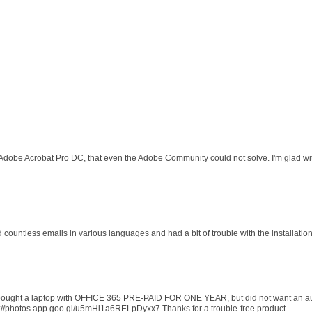
 Adobe Acrobat Pro DC, that even the Adobe Community could not solve. I'm glad wit
d countless emails in various languages and had a bit of trouble with the installati
 I bought a laptop with OFFICE 365 PRE-PAID FOR ONE YEAR, but did not want an au
s://photos.app.goo.gl/u5mHi1a6RELpDyxx7 Thanks for a trouble-free product.