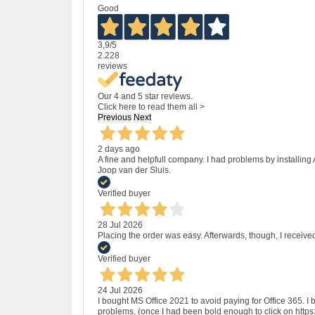
Good
3,9
/5
2.228
reviews
Our 4 and 5 star reviews.
Click here to read them all >
Previous
Next
2 days ago
A fine and helpfull company. I had problems by installing
Joop van der Sluis.
Verified buyer
28 Jul 2026
Placing the order was easy. Afterwards, though, I receive
Verified buyer
24 Jul 2026
I bought MS Office 2021 to avoid paying for Office 365.
problems, (once I had been bold enough to click on http