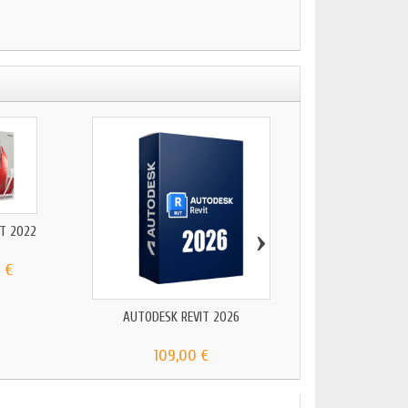
›
T 2022
AUTODESK ADVANCE S
 €
69,00 €
AUTODESK REVIT 2026
109,00 €