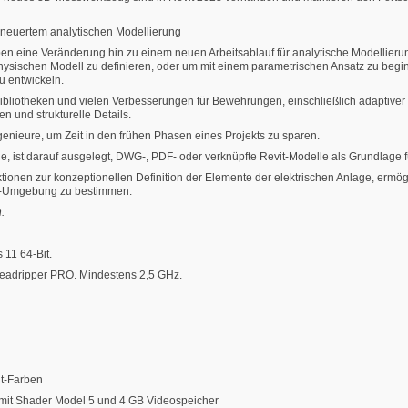
 erneuertem analytischen Modellierung
eiben eine Veränderung hin zu einem neuen Arbeitsablauf für analytische Modellieru
sischen Modell zu definieren, oder um mit einem parametrischen Ansatz zu beginnen
u entwickeln.
ibliotheken und vielen Verbesserungen für Bewehrungen, einschließlich adaptiver P
 und strukturelle Details.
genieure, um Zeit in den frühen Phasen eines Projekts zu sparen.
rde, ist darauf ausgelegt, DWG-, PDF- oder verknüpfte Revit-Modelle als Grundlage
nen zur konzeptionellen Definition der Elemente der elektrischen Anlage, ermögl
it-Umgebung zu bestimmen.
n.
11 64-Bit.
readripper PRO. Mindestens 2,5 GHz.
it-Farben
11 mit Shader Model 5 und 4 GB Videospeicher