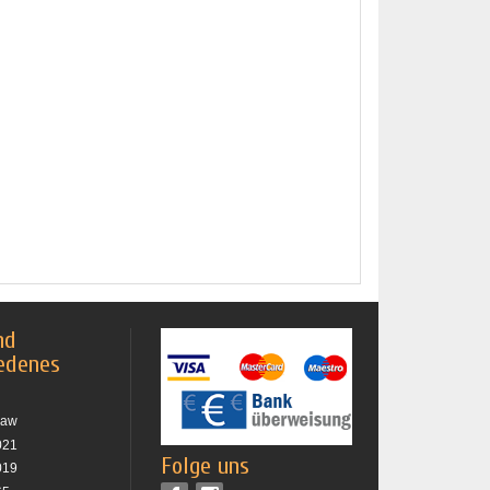
nd
edenes
raw
021
Folge uns
019