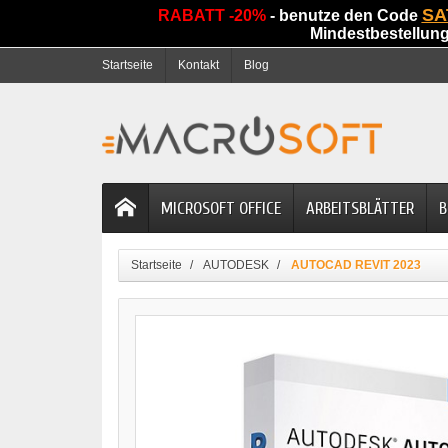
SA
RABATT -20%
- benutze den Code
Mindestbestellun
Startseite
Kontakt
Blog
MICROSOFT OFFICE
ARBEITSBLÄTTER
B
Startseite
AUTODESK
AUTOCAD REVIT 2023