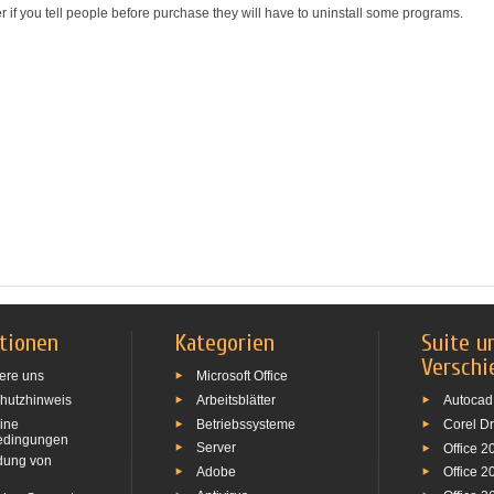
r if you tell people before purchase they will have to uninstall some programs.
tionen
Kategorien
Suite u
Verschi
ere uns
Microsoft Office
hutzhinweis
Arbeitsblätter
Autocad
ine
Betriebssysteme
Corel D
edingungen
Server
Office 2
dung von
Adobe
Office 2