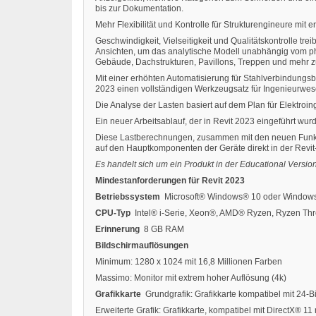
bis zur Dokumentation.
Mehr Flexibilität und Kontrolle für Strukturengineure mit
Geschwindigkeit, Vielseitigkeit und Qualitätskontrolle tr
Ansichten, um das analytische Modell unabhängig vom phy
Gebäude, Dachstrukturen, Pavillons, Treppen und mehr z
Mit einer erhöhten Automatisierung für Stahlverbindungsb
2023 einen vollständigen Werkzeugsatz für Ingenieurwesen
Die Analyse der Lasten basiert auf dem Plan für Elektroin
Ein neuer Arbeitsablauf, der in Revit 2023 eingeführt wu
Diese Lastberechnungen, zusammen mit den neuen Funktio
auf den Hauptkomponenten der Geräte direkt in der Rev
Es handelt sich um ein Produkt in der Educational Versio
Mindestanforderungen für Revit 2023
Betriebssystem
Microsoft® Windows® 10 oder Windows 
CPU-Typ
Intel® i-Serie, Xeon®, AMD® Ryzen, Ryzen Th
Erinnerung
8 GB RAM
Bildschirmauflösungen
Minimum: 1280 x 1024 mit 16,8 Millionen Farben
Massimo: Monitor mit extrem hoher Auflösung (4k)
Grafikkarte
Grundgrafik: Grafikkarte kompatibel mit 24-B
Erweiterte Grafik: Grafikkarte, kompatibel mit DirectX® 