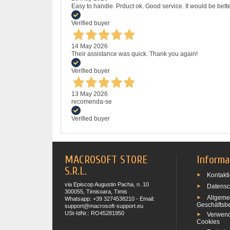
Easy to handle. Prduct ok. Good service. It would be bette
Verified buyer
14 May 2026
Their assistance was quick. Thank you again!
Verified buyer
13 May 2026
recomenda-se
Verified buyer
MACROSOFT STORE
Informa
S.R.L.
Kontakti
via Episcop Augustin Pacha, n. 10
Datensc
300055, Timisoara, Timis
Allgeme
Whatsapp: +39 3274538210 - Email:
Geschäftsb
support@macrosoft-support.eu
USt-IdNr.: RO45281950
Verwen
Cookies