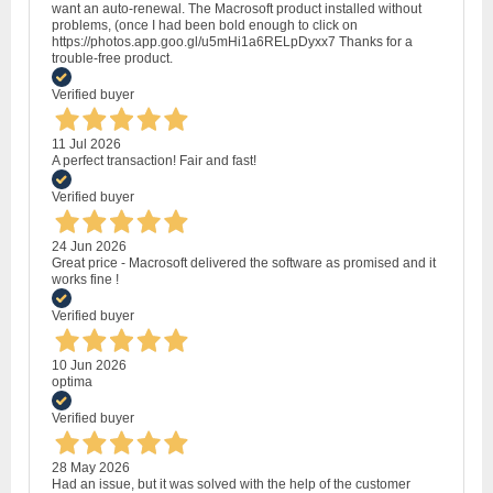
want an auto-renewal. The Macrosoft product installed without
problems, (once I had been bold enough to click on
https://photos.app.goo.gl/u5mHi1a6RELpDyxx7 Thanks for a
trouble-free product.
Verified buyer
11 Jul 2026
A perfect transaction! Fair and fast!
Verified buyer
24 Jun 2026
Great price - Macrosoft delivered the software as promised and it
works fine !
Verified buyer
10 Jun 2026
optima
Verified buyer
28 May 2026
Had an issue, but it was solved with the help of the customer