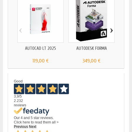
‹
›
AUTOCAD LT 2025
AUTODESK FORMA
AUTOD
119,00 €
349,00 €
Good
3,9
/5
2.232
reviews
Our 4 and 5 star reviews.
Click here to read them all >
Previous
Next