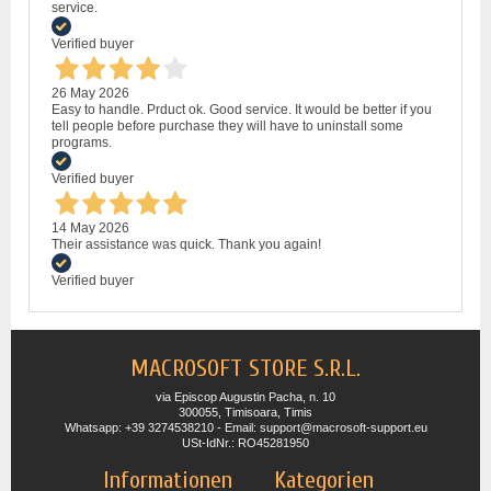
service.
Verified buyer
26 May 2026
Easy to handle. Prduct ok. Good service. It would be better if you
tell people before purchase they will have to uninstall some
programs.
Verified buyer
14 May 2026
Their assistance was quick. Thank you again!
Verified buyer
MACROSOFT STORE S.R.L.
via Episcop Augustin Pacha, n. 10
300055, Timisoara, Timis
Whatsapp: +39 3274538210 - Email: support@macrosoft-support.eu
USt-IdNr.: RO45281950
Informationen
Kategorien