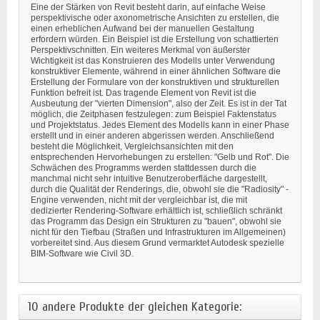
Eine der Stärken von Revit besteht darin, auf einfache Weise
perspektivische oder axonometrische Ansichten zu erstellen, die
einen erheblichen Aufwand bei der manuellen Gestaltung
erfordern würden. Ein Beispiel ist die Erstellung von schattierten
Perspektivschnitten. Ein weiteres Merkmal von äußerster
Wichtigkeit ist das Konstruieren des Modells unter Verwendung
konstruktiver Elemente, während in einer ähnlichen Software die
Erstellung der Formulare von der konstruktiven und strukturellen
Funktion befreit ist. Das tragende Element von Revit ist die
Ausbeutung der "vierten Dimension", also der Zeit. Es ist in der Tat
möglich, die Zeitphasen festzulegen: zum Beispiel Faktenstatus
und Projektstatus. Jedes Element des Modells kann in einer Phase
erstellt und in einer anderen abgerissen werden. Anschließend
besteht die Möglichkeit, Vergleichsansichten mit den
entsprechenden Hervorhebungen zu erstellen: "Gelb und Rot". Die
Schwächen des Programms werden stattdessen durch die
manchmal nicht sehr intuitive Benutzeroberfläche dargestellt,
durch die Qualität der Renderings, die, obwohl sie die "Radiosity" -
Engine verwenden, nicht mit der vergleichbar ist, die mit
dedizierter Rendering-Software erhältlich ist, schließlich schränkt
das Programm das Design ein Strukturen zu "bauen", obwohl sie
nicht für den Tiefbau (Straßen und Infrastrukturen im Allgemeinen)
vorbereitet sind. Aus diesem Grund vermarktet Autodesk spezielle
BIM-Software wie Civil 3D.
10 andere Produkte der gleichen Kategorie: