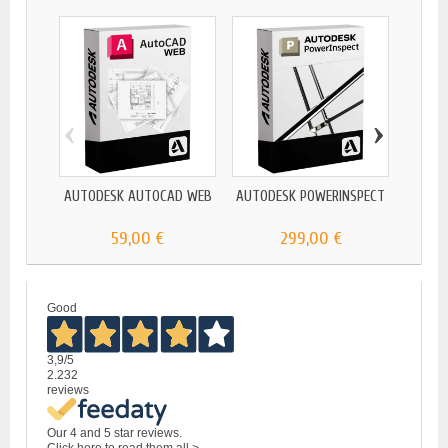
‹
›
AUTODESK AUTOCAD WEB
AUTODESK POWERINSPECT
59,00 €
299,00 €
Good
3,9
/5
2.232
reviews
Our 4 and 5 star reviews.
Click here to read them all >