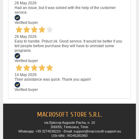
28 May 2026
Had an issue, but it was solved with the help of the customer
service.
Verified buyer
26 May 2026
Easy to handle. Prduct ok. Good service. It would be better if you
tell people before purchase they will have to uninstall some
programs.
Verified buyer
14 May 2026
Their assistance was quick. Thank you again!
Verified buyer
MACROSOFT STORE S.R.L.
via Episcop Augustin Pacha, n. 10
300055, Timisoara, Timis
Whatsapp: +39 3274538210 - Email: support@macrosoft-support.eu
USt-IdNr.: RO45281950