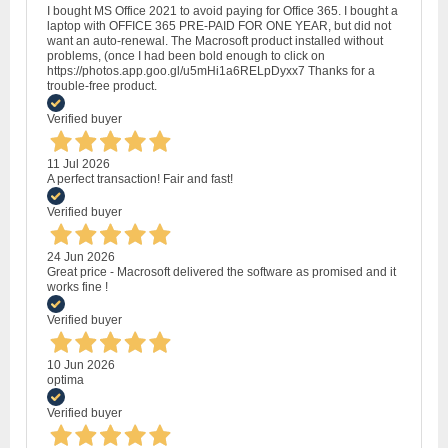
I bought MS Office 2021 to avoid paying for Office 365. I bought a
laptop with OFFICE 365 PRE-PAID FOR ONE YEAR, but did not
want an auto-renewal. The Macrosoft product installed without
problems, (once I had been bold enough to click on
https://photos.app.goo.gl/u5mHi1a6RELpDyxx7 Thanks for a
trouble-free product.
Verified buyer
11 Jul 2026
A perfect transaction! Fair and fast!
Verified buyer
24 Jun 2026
Great price - Macrosoft delivered the software as promised and it
works fine !
Verified buyer
10 Jun 2026
optima
Verified buyer