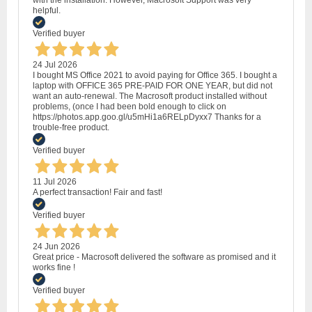
with the installation. However, Macrosoft Support was very
helpful.
Verified buyer
24 Jul 2026
I bought MS Office 2021 to avoid paying for Office 365. I bought a
laptop with OFFICE 365 PRE-PAID FOR ONE YEAR, but did not
want an auto-renewal. The Macrosoft product installed without
problems, (once I had been bold enough to click on
https://photos.app.goo.gl/u5mHi1a6RELpDyxx7 Thanks for a
trouble-free product.
Verified buyer
11 Jul 2026
A perfect transaction! Fair and fast!
Verified buyer
24 Jun 2026
Great price - Macrosoft delivered the software as promised and it
works fine !
Verified buyer