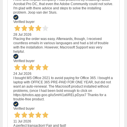
Acrobat Pro DC, that even the Adobe Community could not solve.
I'm glad with there advice and steps to solve the installing
problem. Joop van der Sluis.
Verified buyer
28 Jul 2026
Placing the order was easy. Afterwards, though, I received
countless emails in various languages and had a bit of trouble
with the installation. However, Macrosoft Support was very
helpful.
Verified buyer
24 Jul 2026
I bought MS Office 2021 to avoid paying for Office 365. I bought a
laptop with OFFICE 365 PRE-PAID FOR ONE YEAR, but did not
want an auto-renewal. The Macrosoft product installed without
problems, (once I had been bold enough to click on
https://photos.app.goo.gl/u5mHi1a6RELpDyxx7 Thanks for a
trouble-free product.
Verified buyer
11 Jul 2026
A perfect transaction! Fair and fast!