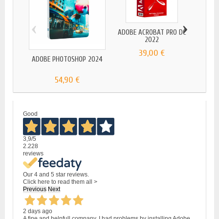
‹
›
ADOBE ACROBAT PRO DC
2022
39,00 €
ADOBE PHOTOSHOP 2024
ADOBE
54,90 €
Good
3,9
/5
2.228
reviews
Our 4 and 5 star reviews.
Click here to read them all >
Previous
Next
2 days ago
A fine and helpfull company. I had problems by installing Adobe