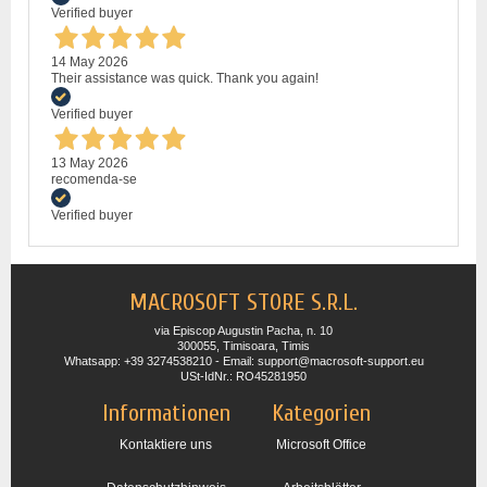
Verified buyer
14 May 2026
Their assistance was quick. Thank you again!
Verified buyer
13 May 2026
recomenda-se
Verified buyer
MACROSOFT STORE S.R.L.
via Episcop Augustin Pacha, n. 10
300055, Timisoara, Timis
Whatsapp: +39 3274538210 - Email: support@macrosoft-support.eu
USt-IdNr.: RO45281950
Informationen
Kategorien
Kontaktiere uns
Microsoft Office