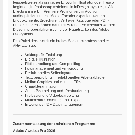
beispielsweise als grafischer Entwurf in Illustrator oder Fresco
beginnen, in Photoshop verfeinert, in InDesign layoutet, in After
Effects animiert, in Premiere Pro montiert, in Audition
audiooptimiert und mit Media Encoder exportiert werden.
Enddokumente, Broschüren, Verträge, Kataloge oder PDF-
Präsentationen können dann mit Acrobat Pro verwaltet werden.
Diese Interoperabilität ist eine der Hauptstärken des Adobe-
Ökosystems.
Das Paket deckt somit ein breites Spektrum professioneller
Aktivitäten ab:
Vektorgrafik-Erstellung
Digitale Illustration
Bildbearbeitung und Compositing
Fotomanagement und -entwicklung
Redaktionelles Seitenlayout
Textüberprüfung in redaktionellen Arbeitsabläufen
Motion Graphics und visuelle Effekte
Charakteranimation
Audio-Bearbeitung und -Restaurierung
Professionelle Videobearbeitung
Multimedia-Codierung und -Export
Erweitertes PDF-Dateimanagement
Zusammenfassung der enthaltenen Programme
Adobe Acrobat Pro 2026