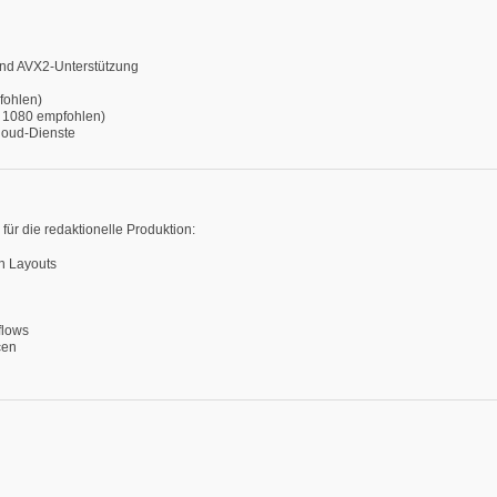
 und AVX2-Unterstützung
fohlen)
x 1080 empfohlen)
Cloud-Dienste
r die redaktionelle Produktion:
en Layouts
flows
cen