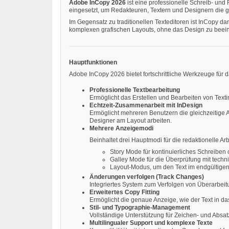
Adobe InCopy 2026
ist eine professionelle Schreib- und
eingesetzt, um Redakteuren, Textern und Designern die g
Im Gegensatz zu traditionellen Texteditoren ist InCopy dara
komplexen grafischen Layouts, ohne das Design zu beeint
Hauptfunktionen
Adobe InCopy 2026 bietet fortschrittliche Werkzeuge für 
Professionelle Textbearbeitung
Ermöglicht das Erstellen und Bearbeiten von Texti
Echtzeit-Zusammenarbeit mit InDesign
Ermöglicht mehreren Benutzern die gleichzeitige
Designer am Layout arbeiten.
Mehrere Anzeigemodi
Beinhaltet drei Hauptmodi für die redaktionelle Arb
Story Mode für kontinuierliches Schreiben
Galley Mode für die Überprüfung mit techn
Layout-Modus, um den Text im endgültigen
Änderungen verfolgen (Track Changes)
Integriertes System zum Verfolgen von Überarbei
Erweitertes Copy Fitting
Ermöglicht die genaue Anzeige, wie der Text in da
Stil- und Typographie-Management
Vollständige Unterstützung für Zeichen- und Absat
Multilingualer Support und komplexe Texte