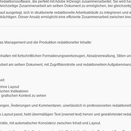
 Redaktionssoftware, die perfekt mit Adobe InDesign zusammenarbeitet. Sie wird h
leichzeitige Zusammenarbeit am selben Dokument zu ermöglichen, bei gleichzeitig
uf ausgelegt, sich in strukturierte redaktionelle Arbeitsabläufe zu integrieren und 
rächtigen. Dieser Ansatz ermöglicht eine effiziente Zusammenarbeit zwischen kre
das Management und die Produktion redaktioneller Inhalte:
nhalten mit fortschrittlichen Formatierungswerkzeugen, Absatzverwaltung, Stilen u
 Arbeit am selben Dokument, mit Zugriffskontrolle und redaktionellem Aufgabenma
eit:
 ohne Layout
ischen Indikatoren
 grafischen Kontext zu sehen
tungen, Änderungen und Kommentaren, unerlässlich in professionellen redaktionel
s Layout passt, hebt übermäßigen Text (overset text) hervor und gewährleistet reda
zstile, mit automatischer Konsistenz zwischen Inhalt und Layout.