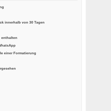
ung
ück innerhalb von 30 Tagen
n enthalten
 WhatsApp
le einer Formatierung
orgesehen