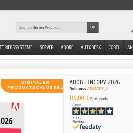
OK
H
ETRIEBSSYSTEME
SERVER
ADOBE
AUTODESK
COREL
AN
ADOBE INCOPY 2026
Referenz:
AD63CPY_1
119,00 €
Bruttopreis
Good
2.226
Reviews