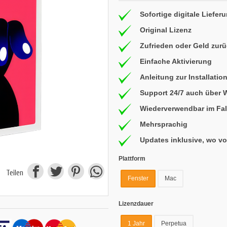
Sofortige digitale Liefer
Original Lizenz
Zufrieden oder Geld zur
Einfache Aktivierung
Anleitung zur Installatio
Support 24/7 auch über
Wiederverwendbar im Fal
Mehrsprachig
Updates inklusive, wo v
Plattform
Teilen
Fenster
Mac
Lizenzdauer
1 Jahr
Perpetua