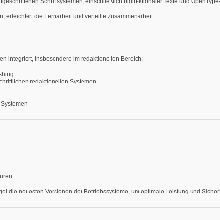
rtgeschrittenen Schriftsystemen, einschließlich bidirektionaler Texte und OpenType-
n, erleichtert die Fernarbeit und verteilte Zusammenarbeit.
 integriert, insbesondere im redaktionellen Bereich:
ishing
chrittlichen redaktionellen Systemen
S-Systemen
turen
el die neuesten Versionen der Betriebssysteme, um optimale Leistung und Sicherh