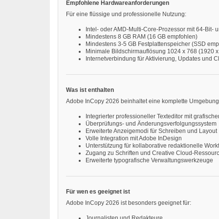
Empfohlene Hardwareanforderungen
Für eine flüssige und professionelle Nutzung:
Intel- oder AMD-Multi-Core-Prozessor mit 64-Bit-
Mindestens 8 GB RAM (16 GB empfohlen)
Mindestens 3-5 GB Festplattenspeicher (SSD emp
Minimale Bildschirmauflösung 1024 x 768 (1920 
Internetverbindung für Aktivierung, Updates und 
Was ist enthalten
Adobe InCopy 2026 beinhaltet eine komplette Umgebung fü
Integrierter professioneller Texteditor mit grafisch
Überprüfungs- und Änderungsverfolgungssystem
Erweiterte Anzeigemodi für Schreiben und Layout
Volle Integration mit Adobe InDesign
Unterstützung für kollaborative redaktionelle Work
Zugang zu Schriften und Creative Cloud-Ressour
Erweiterte typografische Verwaltungswerkzeuge
Für wen es geeignet ist
Adobe InCopy 2026 ist besonders geeignet für:
Journalisten und Redakteure