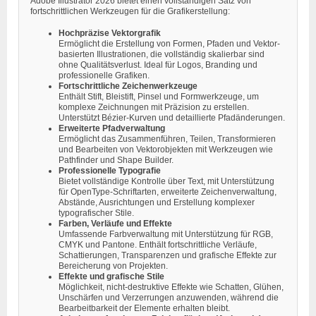
Adobe Illustrator 2026 bietet einen vollständigen Satz von
fortschrittlichen Werkzeugen für die Grafikerstellung:
Hochpräzise Vektorgrafik
Ermöglicht die Erstellung von Formen, Pfaden und Vektor-
basierten Illustrationen, die vollständig skalierbar sind
ohne Qualitätsverlust. Ideal für Logos, Branding und
professionelle Grafiken.
Fortschrittliche Zeichenwerkzeuge
Enthält Stift, Bleistift, Pinsel und Formwerkzeuge, um
komplexe Zeichnungen mit Präzision zu erstellen.
Unterstützt Bézier-Kurven und detaillierte Pfadänderungen.
Erweiterte Pfadverwaltung
Ermöglicht das Zusammenführen, Teilen, Transformieren
und Bearbeiten von Vektorobjekten mit Werkzeugen wie
Pathfinder und Shape Builder.
Professionelle Typografie
Bietet vollständige Kontrolle über Text, mit Unterstützung
für OpenType-Schriftarten, erweiterte Zeichenverwaltung,
Abstände, Ausrichtungen und Erstellung komplexer
typografischer Stile.
Farben, Verläufe und Effekte
Umfassende Farbverwaltung mit Unterstützung für RGB,
CMYK und Pantone. Enthält fortschrittliche Verläufe,
Schattierungen, Transparenzen und grafische Effekte zur
Bereicherung von Projekten.
Effekte und grafische Stile
Möglichkeit, nicht-destruktive Effekte wie Schatten, Glühen,
Unschärfen und Verzerrungen anzuwenden, während die
Bearbeitbarkeit der Elemente erhalten bleibt.