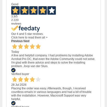
Good
3,9
/5
2.220
reviews
Our 4 and 5 star reviews.
Click here to read them all >
Previous
Next
Today
A fine and helpfull company. I had problems by installing Adobe
Acrobat Pro DC, that even the Adobe Community could not solve.
I'm glad with there advice and steps to solve the installing
problem. Joop van der Sluis.
Verified buyer
28 Jul 2026
Placing the order was easy. Afterwards, though, I received
countless emails in various languages and had a bit of trouble
with the installation. However, Macrosoft Support was very
helpful.