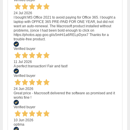
Verified buyer
24 Jul 2026
I bought MS Office 2021 to avoid paying for Office 365. I bought a
laptop with OFFICE 365 PRE-PAID FOR ONE YEAR, but did not
want an auto-renewal. The Macrosoft product installed without
problems, (once I had been bold enough to click on
https://photos.app.goo.gl/u5mHi1a6RELpDyxx7 Thanks for a
trouble-free product.
Verified buyer
11 Jul 2026
A perfect transaction! Fair and fast!
Verified buyer
24 Jun 2026
Great price - Macrosoft delivered the software as promised and it
works fine !
Verified buyer
10 Jun 2026
optima