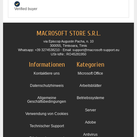
Verified buyer
MACROSOFT STORE S.R.L.
via Episcop Augustin Pacha, n. 10
300055, Timisoara, Timis
Whatsapp: +39 3274538210 - Email: support@macrosoft-support.eu
USt-IdNr.: RO45281950
Informationen
Kategorien
Kontaktiere uns
Microsoft Office
Datenschutzhinweis
Arbeitsblätter
Allgemeine
Betriebssysteme
Geschäftsbedingungen
Server
Verwendung von Cookies
Adobe
Technischer Support
Antivirus