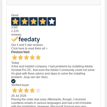
Good
3,9
/5
2.220
reviews
Our 4 and 5 star reviews.
Click here to read them all >
Previous
Next
Today
A fine and helpfull company. I had problems by installing Adobe
Acrobat Pro DC, that even the Adobe Community could not solve.
I'm glad with there advice and steps to solve the installing
problem. Joop van der Sluis.
Verified buyer
28 Jul 2026
Placing the order was easy. Afterwards, though, I received
countless emails in various languages and had a bit of trouble
with the installation. However, Macrosoft Support was very