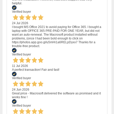
helpful.
Verified buyer
24 Jul 2026
I bought MS Office 2021 to avoid paying for Office 365. I bought a
laptop with OFFICE 365 PRE-PAID FOR ONE YEAR, but did not
want an auto-renewal. The Macrosoft product installed without
problems, (once I had been bold enough to click on
https://photos.app.goo.gl/u5mHi1a6RELpDyxx7 Thanks for a
trouble-free product.
Verified buyer
11 Jul 2026
A perfect transaction! Fair and fast!
Verified buyer
24 Jun 2026
Great price - Macrosoft delivered the software as promised and it
works fine !
Verified buyer