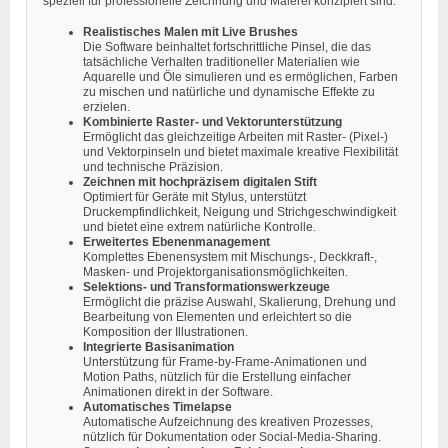
speziell für professionelle Zeichnung und Malerei konzipiert sind:
Realistisches Malen mit Live Brushes
Die Software beinhaltet fortschrittliche Pinsel, die das
tatsächliche Verhalten traditioneller Materialien wie
Aquarelle und Öle simulieren und es ermöglichen, Farben
zu mischen und natürliche und dynamische Effekte zu
erzielen.
Kombinierte Raster- und Vektorunterstützung
Ermöglicht das gleichzeitige Arbeiten mit Raster- (Pixel-)
und Vektorpinseln und bietet maximale kreative Flexibilität
und technische Präzision.
Zeichnen mit hochpräzisem digitalen Stift
Optimiert für Geräte mit Stylus, unterstützt
Druckempfindlichkeit, Neigung und Strichgeschwindigkeit
und bietet eine extrem natürliche Kontrolle.
Erweitertes Ebenenmanagement
Komplettes Ebenensystem mit Mischungs-, Deckkraft-,
Masken- und Projektorganisationsmöglichkeiten.
Selektions- und Transformationswerkzeuge
Ermöglicht die präzise Auswahl, Skalierung, Drehung und
Bearbeitung von Elementen und erleichtert so die
Komposition der Illustrationen.
Integrierte Basisanimation
Unterstützung für Frame-by-Frame-Animationen und
Motion Paths, nützlich für die Erstellung einfacher
Animationen direkt in der Software.
Automatisches Timelapse
Automatische Aufzeichnung des kreativen Prozesses,
nützlich für Dokumentation oder Social-Media-Sharing.