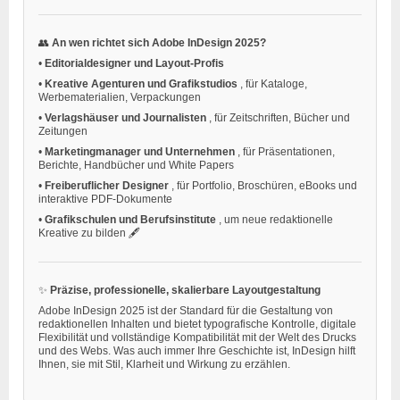
👥
An wen richtet sich Adobe InDesign 2025?
•
Editorialdesigner und Layout-Profis
•
Kreative Agenturen und Grafikstudios
, für Kataloge,
Werbematerialien, Verpackungen
•
Verlagshäuser und Journalisten
, für Zeitschriften, Bücher und
Zeitungen
•
Marketingmanager und Unternehmen
, für Präsentationen,
Berichte, Handbücher und White Papers
•
Freiberuflicher Designer
, für Portfolio, Broschüren, eBooks und
interaktive PDF-Dokumente
•
Grafikschulen und Berufsinstitute
, um neue redaktionelle
Kreative zu bilden 🖋️
✨
Präzise, professionelle, skalierbare Layoutgestaltung
Adobe InDesign 2025 ist der Standard für die Gestaltung von
redaktionellen Inhalten und bietet typografische Kontrolle, digitale
Flexibilität und vollständige Kompatibilität mit der Welt des Drucks
und des Webs. Was auch immer Ihre Geschichte ist, InDesign hilft
Ihnen, sie mit Stil, Klarheit und Wirkung zu erzählen.