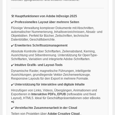
🛠️
Hauptfunktionen von Adobe InDesign 2025
✔️
Professionelles Layout über mehrere Seiten
Flüssige Verwaltung komplexer Dokumente mit Abschnitten,
automatischer Nummerierung, Inhaltsverzeichnissen, Absatz- und
Objektstilen. Perfekt für Bücher, Zeitschriften, technische
Datenblätter, Geschäftsberichte.
✔️
Erweitertes Schriftsatzmanagement
Absolute Kontrolle über Schriftarten, Zeilenabstand, Kerning,
Ausrichtung und Silbentrennung. Unterstützung für OpenType-
Schriftarten, Variablen und integrierte Adobe-Schriftarten.
✔️
Intuitive Grafik- und Layout-Tools
Dynamische Raster, magnetische Führungen, intelligente
Ausrichtungen, grundlegende Vektor-Zeichenwerkzeuge.
Responsive Layouts für den Export in mehrere Formate.
✔️
Unterstützung für interaktive und digitale Inhalte
Hinzufügen von Links, Videos, Übergängen, Animationen und
Exportieren in
Interaktive PDFs, EPUB
(reflowable und fixed
Layout), HTML5. Ideal für Geschäftspräsentationen oder eBooks
📲
✔️
Vereinfachte Zusammenarbeit in der Cloud
Teilen von Projekten über
Adobe Creative Cloud
,