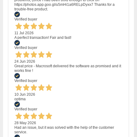
problems, (once I had been bold enough to click on
https://photos.app.goo.gl/u5mHi1a6RELpDyxx7 Thanks for a
trouble-free product.
Verified buyer
11 Jul 2026
A perfect transaction! Fair and fast!
Verified buyer
24 Jun 2026
Great price - Macrosoft delivered the software as promised and it
works fine !
Verified buyer
10 Jun 2026
optima
Verified buyer
28 May 2026
Had an issue, but it was solved with the help of the customer
service.