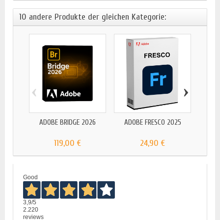
10 andere Produkte der gleichen Kategorie:
‹
›
ADOBE
ADOBE BRIDGE 2026
ADOBE FRESCO 2025
119,00 €
24,90 €
Good
3,9
/5
2.220
reviews