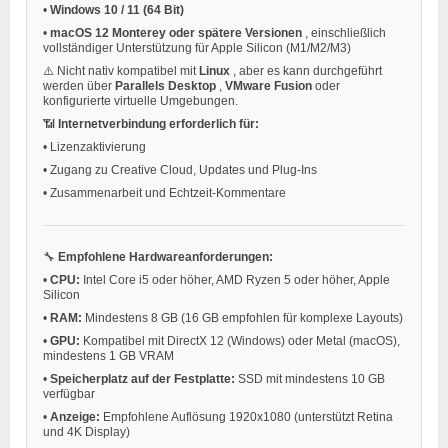
•
Windows 10 / 11 (64 Bit)
•
macOS 12 Monterey oder spätere Versionen
, einschließlich
vollständiger Unterstützung für Apple Silicon (M1/M2/M3)
⚠️ Nicht nativ kompatibel mit
Linux
, aber es kann durchgeführt
werden über
Parallels Desktop
,
VMware Fusion
oder
konfigurierte virtuelle Umgebungen.
📶
Internetverbindung erforderlich für:
•
Lizenzaktivierung
•
Zugang zu Creative Cloud, Updates und Plug-Ins
•
Zusammenarbeit und Echtzeit-Kommentare
🔧
Empfohlene Hardwareanforderungen:
•
CPU:
Intel Core i5 oder höher, AMD Ryzen 5 oder höher, Apple
Silicon
•
RAM:
Mindestens 8 GB (16 GB empfohlen für komplexe Layouts)
•
GPU:
Kompatibel mit DirectX 12 (Windows) oder Metal (macOS),
mindestens 1 GB VRAM
•
Speicherplatz auf der Festplatte:
SSD mit mindestens 10 GB
verfügbar
•
Anzeige:
Empfohlene Auflösung 1920x1080 (unterstützt Retina
und 4K Display)