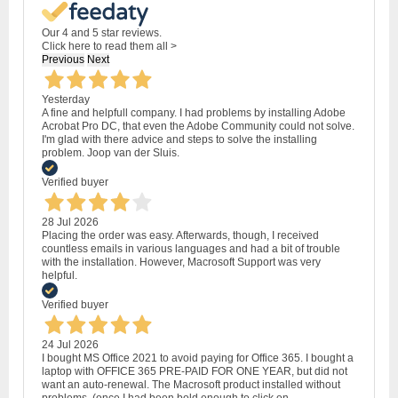
Our 4 and 5 star reviews.
Click here to read them all >
Previous
Next
Yesterday
A fine and helpfull company. I had problems by installing Adobe
Acrobat Pro DC, that even the Adobe Community could not solve.
I'm glad with there advice and steps to solve the installing
problem. Joop van der Sluis.
Verified buyer
28 Jul 2026
Placing the order was easy. Afterwards, though, I received
countless emails in various languages and had a bit of trouble
with the installation. However, Macrosoft Support was very
helpful.
Verified buyer
24 Jul 2026
I bought MS Office 2021 to avoid paying for Office 365. I bought a
laptop with OFFICE 365 PRE-PAID FOR ONE YEAR, but did not
want an auto-renewal. The Macrosoft product installed without