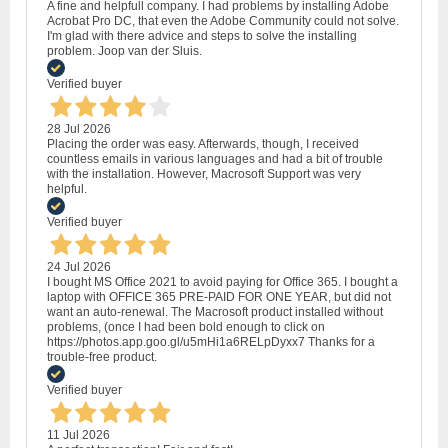
A fine and helpfull company. I had problems by installing Adobe
Acrobat Pro DC, that even the Adobe Community could not solve.
I'm glad with there advice and steps to solve the installing
problem. Joop van der Sluis.
Verified buyer
28 Jul 2026
Placing the order was easy. Afterwards, though, I received
countless emails in various languages and had a bit of trouble
with the installation. However, Macrosoft Support was very
helpful.
Verified buyer
24 Jul 2026
I bought MS Office 2021 to avoid paying for Office 365. I bought a
laptop with OFFICE 365 PRE-PAID FOR ONE YEAR, but did not
want an auto-renewal. The Macrosoft product installed without
problems, (once I had been bold enough to click on
https://photos.app.goo.gl/u5mHi1a6RELpDyxx7 Thanks for a
trouble-free product.
Verified buyer
11 Jul 2026