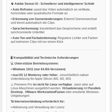
🧠
Adobe Sensei AI - Schnellerer und intelligenterer Schnitt
•
Auto Reframe:
passt das Video automatisch an vertikale,
horizontale oder quadratische Formate an
•
Erkennung von Szenenänderungen:
Erkennt Szenenwechsel
und trennt automatisch die Clips.
•
Spracherkennung:
transkribiert das Gesprochene und erstellt
synchronisierte Untertitel
•
Auto Ton und Farbabstimmung:
Reguliere Lichter und Farben
auf mehreren Clips mit nur einem Klick
🖥️
Kompatibilität und Technische Anforderungen
💻
Unterstützte Betriebssysteme:
•
Windows 10/11 (nur 64-Bit-Versionen)
•
macOS 12 Monterey oder höher
, einschließlich nativer
Unterstützung für Apple Silicon (M1, M2, M3)
⚠️ Premiere Pro
ist nicht für Linux verfügbar
, kann aber auf
Linux-Maschinen ausgeführt werden.
Virtualisierung
mit
Parallels
Desktop
,
VMware Workstation/Fusion
oder emulierte Windows-
Umgebungen.
📶
Internetverbindung erforderlich für:
•
Aktivierung und Verwaltung der Lizenz