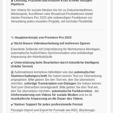
🎬
Leistung, Präzision und kreative Kraft in einer einzigen
Plattform
Von Videos für soziale Medien bis hin zu Dokumentarfilmen,
Werbespots, Kurzfilmen oder Broadcast-Produktionen bietet
Adobe Premiere Pro 2025 alle notwendigen Funktionen zur
Verwaltung jedes visuellen Projekts, mit höchster Flexibilität.
🔧
Hauptmerkmale von Premiere Pro 2025
✔️
Nicht-lineare Videobearbeitung auf mehreren Spuren
Erweiterte Zeitleiste mit Unterstützung für Mehrkamera-Montagen,
automatische Audio/Video-Synchronisation und vollständige
Anpassung der Arbeitsabläufe.
✔️
Unterstützung beim Bearbeiten durch künstliche Intelligenz
(Adobe Sensei)
🤖 Automatisiere komplexe Aktivitäten wie das
automatischer
Stummschaltungsschnitt
Sie haben keinen Text zur Übersetzung
angegeben. Bitte geben Sie den Text ein, den Sie übersetzen
möchten.
sofortige Transkription von Dialogen
Sie haben keinen
Text zum Übersetzen bereitgestellt. Bitte geben Sie den Text ein,
den Sie übersetzen möchten.
automatische Farbkorrektur
, die
Umformatierung von Videos für soziale Medien
und es ist.
musikalische Anpassung an die Dauer des Videos
.
✔️
Nativer Support für jedes professionelle Format
Flüssiger Import und Export für Formate wie RED, Blackmagic