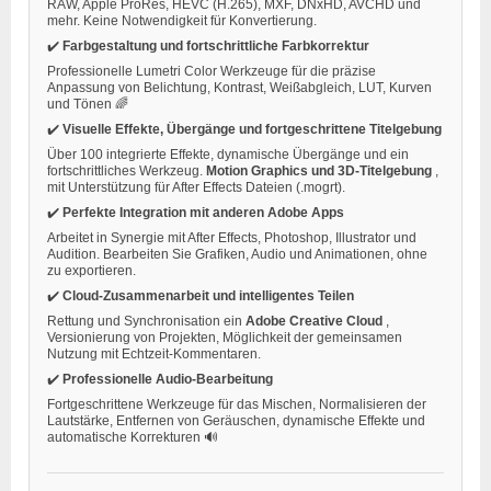
RAW, Apple ProRes, HEVC (H.265), MXF, DNxHD, AVCHD und
mehr. Keine Notwendigkeit für Konvertierung.
✔️
Farbgestaltung und fortschrittliche Farbkorrektur
Professionelle Lumetri Color Werkzeuge für die präzise
Anpassung von Belichtung, Kontrast, Weißabgleich, LUT, Kurven
und Tönen 🌈
✔️
Visuelle Effekte, Übergänge und fortgeschrittene Titelgebung
Über 100 integrierte Effekte, dynamische Übergänge und ein
fortschrittliches Werkzeug.
Motion Graphics und 3D-Titelgebung
,
mit Unterstützung für After Effects Dateien (.mogrt).
✔️
Perfekte Integration mit anderen Adobe Apps
Arbeitet in Synergie mit After Effects, Photoshop, Illustrator und
Audition. Bearbeiten Sie Grafiken, Audio und Animationen, ohne
zu exportieren.
✔️
Cloud-Zusammenarbeit und intelligentes Teilen
Rettung und Synchronisation ein
Adobe Creative Cloud
,
Versionierung von Projekten, Möglichkeit der gemeinsamen
Nutzung mit Echtzeit-Kommentaren.
✔️
Professionelle Audio-Bearbeitung
Fortgeschrittene Werkzeuge für das Mischen, Normalisieren der
Lautstärke, Entfernen von Geräuschen, dynamische Effekte und
automatische Korrekturen 🔊