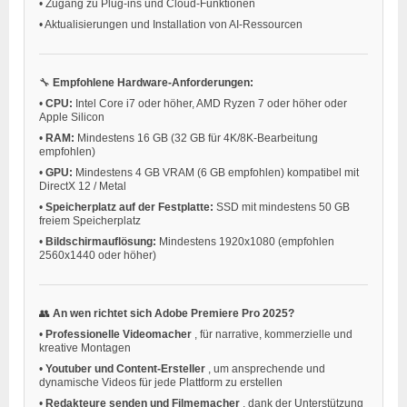
•
Zugang zu Plug-ins und Cloud-Funktionen
•
Aktualisierungen und Installation von AI-Ressourcen
🔧
Empfohlene Hardware-Anforderungen:
•
CPU:
Intel Core i7 oder höher, AMD Ryzen 7 oder höher oder
Apple Silicon
•
RAM:
Mindestens 16 GB (32 GB für 4K/8K-Bearbeitung
empfohlen)
•
GPU:
Mindestens 4 GB VRAM (6 GB empfohlen) kompatibel mit
DirectX 12 / Metal
•
Speicherplatz auf der Festplatte:
SSD mit mindestens 50 GB
freiem Speicherplatz
•
Bildschirmauflösung:
Mindestens 1920x1080 (empfohlen
2560x1440 oder höher)
👥
An wen richtet sich Adobe Premiere Pro 2025?
•
Professionelle Videomacher
, für narrative, kommerzielle und
kreative Montagen
•
Youtuber und Content-Ersteller
, um ansprechende und
dynamische Videos für jede Plattform zu erstellen
•
Redakteure senden und Filmemacher
, dank der Unterstützung