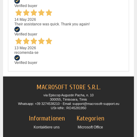
Verified buyer
14 May 2026
Their assistance was quick. Thank you again!
Verified buyer
13 May 2026
recomenda-se
Verified buyer
MACROSOFT STORE S.R.L.
via Episcop Augustin Pacha, n. 10
300055, Timisoara, Timis
Whatsapp: +39 3274538210 - Email: support@macrosoft-support.eu
USt-IdNr.: RO45281950
Informationen
Kategorien
Kontaktiere uns
Microsoft Office