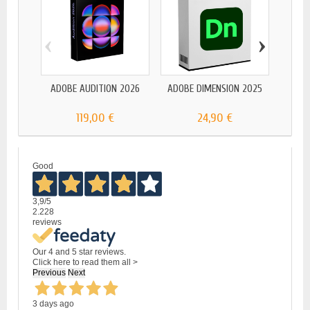
‹
›
ADOBE 
ADOBE AUDITION 2026
ADOBE DIMENSION 2025
119,00 €
24,90 €
Good
3,9
/5
2.228
reviews
Our 4 and 5 star reviews.
Click here to read them all >
Previous
Next
3 days ago