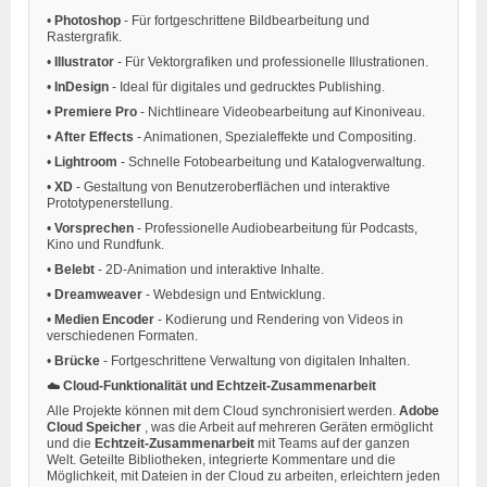
•
Photoshop
- Für fortgeschrittene Bildbearbeitung und
Rastergrafik.
•
Illustrator
- Für Vektorgrafiken und professionelle Illustrationen.
•
InDesign
- Ideal für digitales und gedrucktes Publishing.
•
Premiere Pro
- Nichtlineare Videobearbeitung auf Kinoniveau.
•
After Effects
- Animationen, Spezialeffekte und Compositing.
•
Lightroom
- Schnelle Fotobearbeitung und Katalogverwaltung.
•
XD
- Gestaltung von Benutzeroberflächen und interaktive
Prototypenerstellung.
•
Vorsprechen
- Professionelle Audiobearbeitung für Podcasts,
Kino und Rundfunk.
•
Belebt
- 2D-Animation und interaktive Inhalte.
•
Dreamweaver
- Webdesign und Entwicklung.
•
Medien Encoder
- Kodierung und Rendering von Videos in
verschiedenen Formaten.
•
Brücke
- Fortgeschrittene Verwaltung von digitalen Inhalten.
☁️
Cloud-Funktionalität und Echtzeit-Zusammenarbeit
Alle Projekte können mit dem Cloud synchronisiert werden.
Adobe
Cloud Speicher
, was die Arbeit auf mehreren Geräten ermöglicht
und die
Echtzeit-Zusammenarbeit
mit Teams auf der ganzen
Welt. Geteilte Bibliotheken, integrierte Kommentare und die
Möglichkeit, mit Dateien in der Cloud zu arbeiten, erleichtern jeden