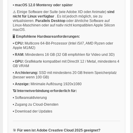
•
macOS 12.0 Monterey oder später
⚠️ Einige Software der Suite (wie Adobe XD oder Animate)
sind
nicht für Linux verfügbar
. Es ist jedoch möglich, sie zu
virtualisieren.
Parallels Desktop
oder ähnliche Software auf
Linux-Maschinen oder auf nativ nicht kompatiblen Apple Silicon
macOS.
🖥️
Empfohlene Hardwareanforderungen:
•
CPU:
Multicore 64-Bit-Prozessor (Intel i5/i7, AMD Ryzen oder
Apple M1/M2)
•
RAM:
Mindestens 16 GB (32 GB empfohlen für Video und 3D)
•
GPU:
Grafikkarte kompatibel mit DirectX 12 / Metal, mindestens 4
GB VRAM
•
Archivierung:
SSD mit mindestens 20 GB freiem Speicherplatz
(besser wenn 100 GB)
•
Anzeige:
Minimale Auflösung 1920x1080
📶
Internetverbindung erforderlich für:
•
Softwareaktivierung
•
Zugang zu Cloud-Diensten
•
Download der Updates
🎯
Für wen ist Adobe Creative Cloud 2025 geeignet?