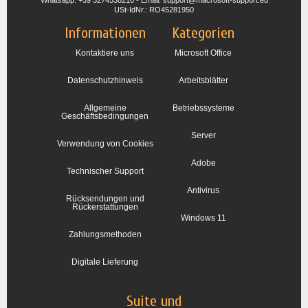
Whatsapp: +39 3274538210 - Email: support@macrosoft-support.eu
USt-IdNr.: RO45281950
Informationen
Kategorien
Kontaktiere uns
Microsoft Office
Datenschutzhinweis
Arbeitsblätter
Allgemeine
Betriebssysteme
Geschäftsbedingungen
Server
Verwendung von Cookies
Adobe
Technischer Support
Antivirus
Rücksendungen und
Rückerstattungen
Windows 11
Zahlungsmethoden
Digitale Lieferung
Suite und