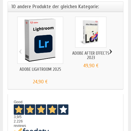
10 andere Produkte der gleichen Kategorie:
‹
›
ADOBE AFTER EFFECTS
2023
49,90 €
ADOBE LIGHTROOM 2025
ADOB
24,90 €
Good
3,9
/5
2.226
reviews