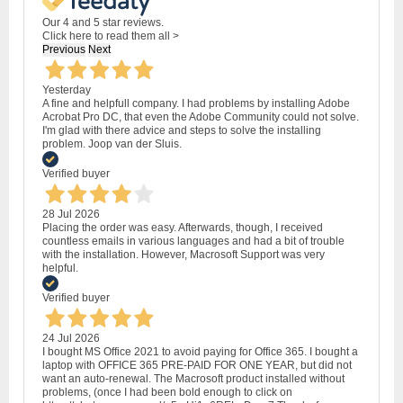
Our 4 and 5 star reviews.
Click here to read them all >
Previous
Next
Yesterday
A fine and helpfull company. I had problems by installing Adobe
Acrobat Pro DC, that even the Adobe Community could not solve.
I'm glad with there advice and steps to solve the installing
problem. Joop van der Sluis.
Verified buyer
28 Jul 2026
Placing the order was easy. Afterwards, though, I received
countless emails in various languages and had a bit of trouble
with the installation. However, Macrosoft Support was very
helpful.
Verified buyer
24 Jul 2026
I bought MS Office 2021 to avoid paying for Office 365. I bought a
laptop with OFFICE 365 PRE-PAID FOR ONE YEAR, but did not
want an auto-renewal. The Macrosoft product installed without
problems, (once I had been bold enough to click on