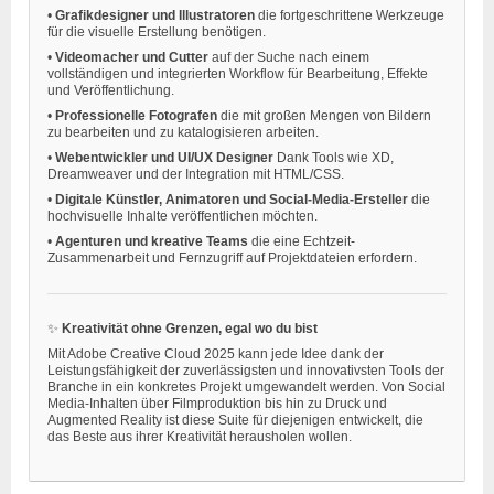
•
Grafikdesigner und Illustratoren
die fortgeschrittene Werkzeuge
für die visuelle Erstellung benötigen.
•
Videomacher und Cutter
auf der Suche nach einem
vollständigen und integrierten Workflow für Bearbeitung, Effekte
und Veröffentlichung.
•
Professionelle Fotografen
die mit großen Mengen von Bildern
zu bearbeiten und zu katalogisieren arbeiten.
•
Webentwickler und UI/UX Designer
Dank Tools wie XD,
Dreamweaver und der Integration mit HTML/CSS.
•
Digitale Künstler, Animatoren und Social-Media-Ersteller
die
hochvisuelle Inhalte veröffentlichen möchten.
•
Agenturen und kreative Teams
die eine Echtzeit-
Zusammenarbeit und Fernzugriff auf Projektdateien erfordern.
✨
Kreativität ohne Grenzen, egal wo du bist
Mit Adobe Creative Cloud 2025 kann jede Idee dank der
Leistungsfähigkeit der zuverlässigsten und innovativsten Tools der
Branche in ein konkretes Projekt umgewandelt werden. Von Social
Media-Inhalten über Filmproduktion bis hin zu Druck und
Augmented Reality ist diese Suite für diejenigen entwickelt, die
das Beste aus ihrer Kreativität herausholen wollen.