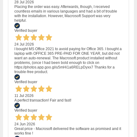
28 Jul 2026
Placing the order was easy. Afterwards, though, I received
countless emails in various languages and had a bit of trouble
with the installation. However, Macrosoft Support was very
helpful.
Verified buyer
24 Jul 2026
I bought MS Office 2021 to avoid paying for Office 365. I bought a
laptop with OFFICE 365 PRE-PAID FOR ONE YEAR, but did not
want an auto-renewal. The Macrosoft product installed without
problems, (once I had been bold enough to click on
https://photos.app.goo.gl/u5mHi1a6RELpDyxx7 Thanks for a
trouble-free product.
Verified buyer
11 Jul 2026
A perfect transaction! Fair and fast!
Verified buyer
24 Jun 2026
Great price - Macrosoft delivered the software as promised and it
works fine !