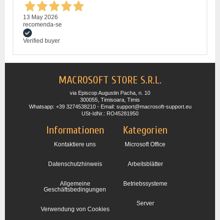
13 May 2026
recomenda-se
Verified buyer
MACROSOFT STORE S.R.L.
via Episcop Augustin Pacha, n. 10
300055, Timisoara, Timis
Whatsapp: +39 3274538210 - Email: support@macrosoft-support.eu
USt-IdNr.: RO45281950
Informationen
Kategorien
Kontaktiere uns
Microsoft Office
Datenschutzhinweis
Arbeitsblätter
Allgemeine
Betriebssysteme
Geschäftsbedingungen
Server
Verwendung von Cookies