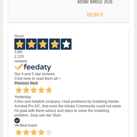
ADOBE BRIDGE 2026
ADO
119,00 €
Good
3,9
/5
2.220
reviews
Our 4 and 5 star reviews.
Click here to read them all >
Previous
Next
Yesterday
A fine and helpfull company. I had problems by installing Adobe
Acrobat Pro DC, that even the Adobe Community could not solve.
I'm glad with there advice and steps to solve the installing
problem. Joop van der Sluis.
Verified buyer