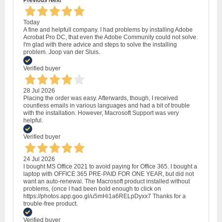
Previous
Next
Today
A fine and helpfull company. I had problems by installing Adobe
Acrobat Pro DC, that even the Adobe Community could not solve.
I'm glad with there advice and steps to solve the installing
problem. Joop van der Sluis.
Verified buyer
28 Jul 2026
Placing the order was easy. Afterwards, though, I received
countless emails in various languages and had a bit of trouble
with the installation. However, Macrosoft Support was very
helpful.
Verified buyer
24 Jul 2026
I bought MS Office 2021 to avoid paying for Office 365. I bought a
laptop with OFFICE 365 PRE-PAID FOR ONE YEAR, but did not
want an auto-renewal. The Macrosoft product installed without
problems, (once I had been bold enough to click on
https://photos.app.goo.gl/u5mHi1a6RELpDyxx7 Thanks for a
trouble-free product.
Verified buyer