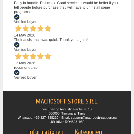
Easy to handle. Prduct ok. Good service. It would be better if you
tell people before purchase they will have to uninstall some
programs.
Verified buyer
14 May 2026
Their assistance was quick. Thank you again!
Verified buyer
13 May 2026
recomenda-se
Verified buyer
MACROSOFT STORE S.R.L.
via Episcop Augustin Pacha, n. 10
300055, Timisoara, Timis
Whatsapp: +39 3274538210 - Email: support@macrosoft-support.eu
USt-IdNr.: RO45281950
Informationen
Kategorien