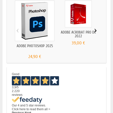
‹
›
ADOBE ACROBAT PRO DC
ADOB
2022
39,00 €
ADOBE PHOTOSHOP 2025
24,90 €
Good
3,9
/5
2.220
reviews
Our 4 and 5 star reviews.
Click here to read them all >