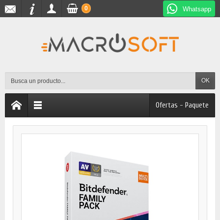
0
Whatsapp
OK
Ofertas - Paquete