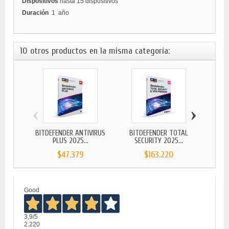
Dispositivos
hasta 15 dispositivos
Duración
1 año
10 otros productos en la misma categoría:
‹
›
BITDEFENDER ANTIVIRUS
BITDEFENDER TOTAL
BIT
PLUS 2025...
SECURITY 2025...
SE
$47.379
$163.220
Good
3,9
/5
2.220