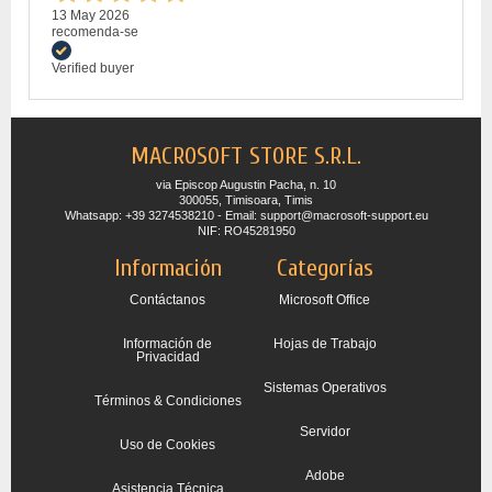
13 May 2026
recomenda-se
Verified buyer
MACROSOFT STORE S.R.L.
via Episcop Augustin Pacha, n. 10
300055, Timisoara, Timis
Whatsapp: +39 3274538210 - Email: support@macrosoft-support.eu
NIF: RO45281950
Información
Categorías
Contáctanos
Microsoft Office
Información de
Hojas de Trabajo
Privacidad
Sistemas Operativos
Términos & Condiciones
Servidor
Uso de Cookies
Adobe
Asistencia Técnica