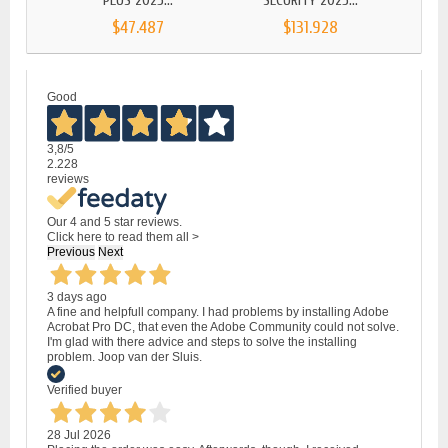
PLUS 2025...
SECURITY 2025...
SE
$47.487
$131.928
Good
3,8
/5
2.228
reviews
Our 4 and 5 star reviews.
Click here to read them all >
Previous
Next
3 days ago
A fine and helpfull company. I had problems by installing Adobe
Acrobat Pro DC, that even the Adobe Community could not solve.
I'm glad with there advice and steps to solve the installing
problem. Joop van der Sluis.
Verified buyer
28 Jul 2026