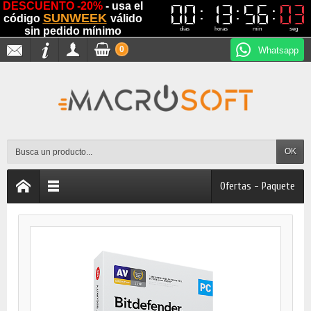
DESCUENTO -20%
- usa el
00
00
13
13
56
56
02
02
SUNWEEK
código
válido
sin pedido mínimo
dias
horas
min
seg
0
Whatsapp
OK
Ofertas - Paquete