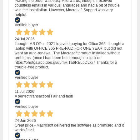
Placing the order was easy. Afterwards, though, I received
countless emails in various languages and had a bit of trouble
with the installation. However, Macrosoft Support was very
helpful.
Verified buyer
24 Jul 2026
I bought MS Office 2021 to avoid paying for Office 365. I bought a
laptop with OFFICE 365 PRE-PAID FOR ONE YEAR, but did not
want an auto-renewal. The Macrosoft product installed without
problems, (once I had been bold enough to click on
https://photos.app.goo.gl/u5mHi1a6RELpDyxx7 Thanks for a
trouble-free product.
Verified buyer
11 Jul 2026
A perfect transaction! Fair and fast!
Verified buyer
24 Jun 2026
Great price - Macrosoft delivered the software as promised and it
works fine !