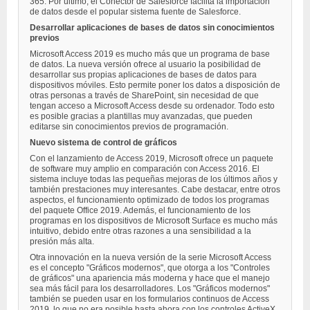
365. Por último, el Conector de Salesforce facilita la importación
de datos desde el popular sistema fuente de Salesforce.
Desarrollar aplicaciones de bases de datos sin conocimientos
previos
Microsoft Access 2019 es mucho más que un programa de base
de datos. La nueva versión ofrece al usuario la posibilidad de
desarrollar sus propias aplicaciones de bases de datos para
dispositivos móviles. Esto permite poner los datos a disposición de
otras personas a través de SharePoint, sin necesidad de que
tengan acceso a Microsoft Access desde su ordenador. Todo esto
es posible gracias a plantillas muy avanzadas, que pueden
editarse sin conocimientos previos de programación.
Nuevo sistema de control de gráficos
Con el lanzamiento de Access 2019, Microsoft ofrece un paquete
de software muy amplio en comparación con Access 2016. El
sistema incluye todas las pequeñas mejoras de los últimos años y
también prestaciones muy interesantes. Cabe destacar, entre otros
aspectos, el funcionamiento optimizado de todos los programas
del paquete Office 2019. Además, el funcionamiento de los
programas en los dispositivos de Microsoft Surface es mucho más
intuitivo, debido entre otras razones a una sensibilidad a la
presión más alta.
Otra innovación en la nueva versión de la serie Microsoft Access
es el concepto "Gráficos modernos", que otorga a los "Controles
de gráficos" una apariencia más moderna y hace que el manejo
sea más fácil para los desarrolladores. Los "Gráficos modernos"
también se pueden usar en los formularios continuos de Access
2019, lo que no era posible hasta ahora con los controles ActiveX.