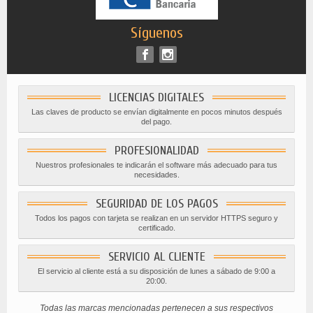
Síguenos
LICENCIAS DIGITALES
Las claves de producto se envían digitalmente en pocos minutos después
del pago.
PROFESIONALIDAD
Nuestros profesionales te indicarán el software más adecuado para tus
necesidades.
SEGURIDAD DE LOS PAGOS
Todos los pagos con tarjeta se realizan en un servidor HTTPS seguro y
certificado.
SERVICIO AL CLIENTE
El servicio al cliente está a su disposición de lunes a sábado de 9:00 a
20:00.
Todas las marcas mencionadas pertenecen a sus respectivos