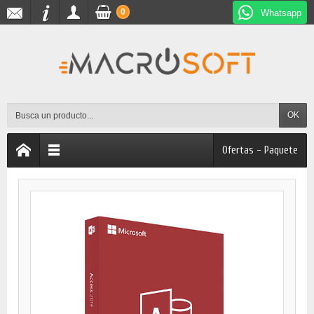
0
Whatsapp
OK
Ofertas - Paquete