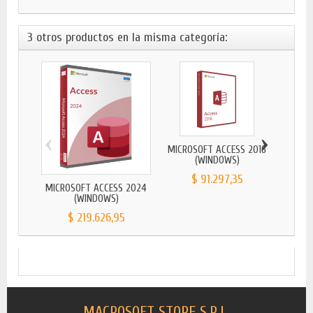
3 otros productos en la misma categoría:
‹
›
MICROSOFT ACCESS 2016
MICRO
(WINDOWS)
$ 91.297,35
MICROSOFT ACCESS 2024
(WINDOWS)
$ 219.626,95
MACROSOFT STORE S.R.L.