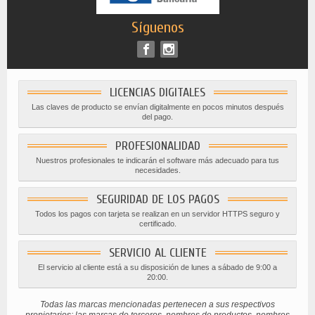
Síguenos
LICENCIAS DIGITALES
Las claves de producto se envían digitalmente en pocos minutos después
del pago.
PROFESIONALIDAD
Nuestros profesionales te indicarán el software más adecuado para tus
necesidades.
SEGURIDAD DE LOS PAGOS
Todos los pagos con tarjeta se realizan en un servidor HTTPS seguro y
certificado.
SERVICIO AL CLIENTE
El servicio al cliente está a su disposición de lunes a sábado de 9:00 a
20:00.
Todas las marcas mencionadas pertenecen a sus respectivos