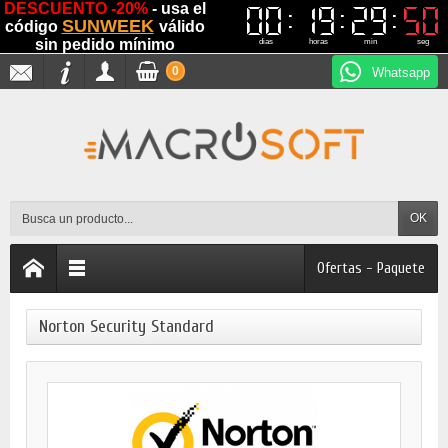
DESCUENTO -20%
- usa el
00
00
19
19
29
29
50
50
SUNWEEK
código
válido
sin pedido mínimo
dias
horas
min
seg
0
Whatsapp
OK
Ofertas - Paquete
Norton Security Standard