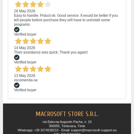
26 May 2026
Easy to handle. Prduct ok. Good service. It would be better if you
tell people before purchase they will have to uninstall some
programs.
Verified buyer
14 May 2026
Their assistance was quick. Thank you again!
Verified buyer
13 May 2026
recomenda-se
Verified buyer
MACROSOFT STORE S.R.L.
via Episcop Augustin Pacha, n. 10
300055, Timisoara, Timis
Whatsapp: +39 3274538210 - Email: support@macrosoft-support.eu