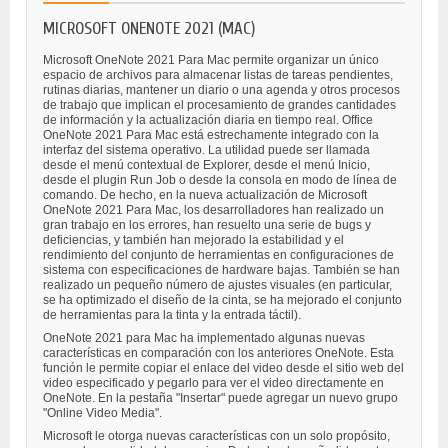
MICROSOFT ONENOTE 2021 (MAC)
Microsoft OneNote 2021 Para Mac permite organizar un único
espacio de archivos para almacenar listas de tareas pendientes,
rutinas diarias, mantener un diario o una agenda y otros procesos
de trabajo que implican el procesamiento de grandes cantidades
de información y la actualización diaria en tiempo real. Office
OneNote 2021 Para Mac está estrechamente integrado con la
interfaz del sistema operativo. La utilidad puede ser llamada
desde el menú contextual de Explorer, desde el menú Inicio,
desde el plugin Run Job o desde la consola en modo de línea de
comando. De hecho, en la nueva actualización de Microsoft
OneNote 2021 Para Mac, los desarrolladores han realizado un
gran trabajo en los errores, han resuelto una serie de bugs y
deficiencias, y también han mejorado la estabilidad y el
rendimiento del conjunto de herramientas en configuraciones de
sistema con especificaciones de hardware bajas. También se han
realizado un pequeño número de ajustes visuales (en particular,
se ha optimizado el diseño de la cinta, se ha mejorado el conjunto
de herramientas para la tinta y la entrada táctil).
OneNote 2021 para Mac ha implementado algunas nuevas
características en comparación con los anteriores OneNote. Esta
función le permite copiar el enlace del video desde el sitio web del
video especificado y pegarlo para ver el video directamente en
OneNote. En la pestaña "Insertar" puede agregar un nuevo grupo
"Online Video Media".
Microsoft le otorga nuevas características con un solo propósito,