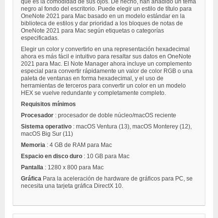
que es la comodidad de sus ojos. De hecho, han añadido un tema
negro al fondo del escritorio. Puede elegir un estilo de título para
OneNote 2021 para Mac basado en un modelo estándar en la
biblioteca de estilos y dar prioridad a los bloques de notas de
OneNote 2021 para Mac según etiquetas o categorías
especificadas.
Elegir un color y convertirlo en una representación hexadecimal
ahora es más fácil e intuitivo para resaltar sus datos en OneNote
2021 para Mac. El Note Manager ahora incluye un complemento
especial para convertir rápidamente un valor de color RGB o una
paleta de ventanas en forma hexadecimal, y el uso de
herramientas de terceros para convertir un color en un modelo
HEX se vuelve redundante y completamente completo.
Requisitos mínimos
Procesador
: procesador de doble núcleo/macOS reciente
Sistema operativo
: macOS Ventura (13), macOS Monterey (12),
macOS Big Sur (11)
Memoria
: 4 GB de RAM para Mac
Espacio en disco duro
: 10 GB para Mac
Pantalla
: 1280 x 800 para Mac
Gráfica
Para la aceleración de hardware de gráficos para PC, se
necesita una tarjeta gráfica DirectX 10.