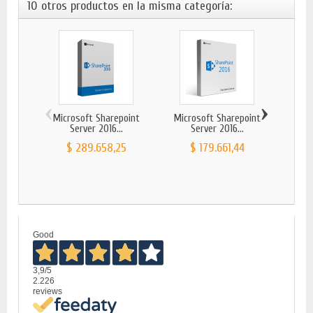
10 otros productos en la misma categoría:
‹
›
Microsoft Sharepoint
Microsoft Sharepoint
MICR
Server 2016...
Server 2016...
$ 289.658,25
$ 179.661,44
Good
3,9
/5
2.226
reviews