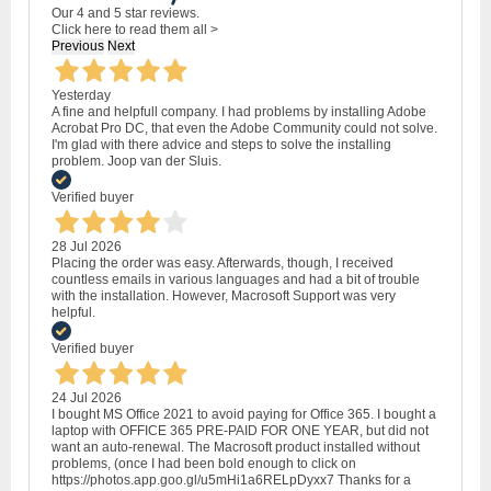
Our 4 and 5 star reviews.
Click here to read them all >
Previous
Next
Yesterday
A fine and helpfull company. I had problems by installing Adobe
Acrobat Pro DC, that even the Adobe Community could not solve.
I'm glad with there advice and steps to solve the installing
problem. Joop van der Sluis.
Verified buyer
28 Jul 2026
Placing the order was easy. Afterwards, though, I received
countless emails in various languages and had a bit of trouble
with the installation. However, Macrosoft Support was very
helpful.
Verified buyer
24 Jul 2026
I bought MS Office 2021 to avoid paying for Office 365. I bought a
laptop with OFFICE 365 PRE-PAID FOR ONE YEAR, but did not
want an auto-renewal. The Macrosoft product installed without
problems, (once I had been bold enough to click on
https://photos.app.goo.gl/u5mHi1a6RELpDyxx7 Thanks for a