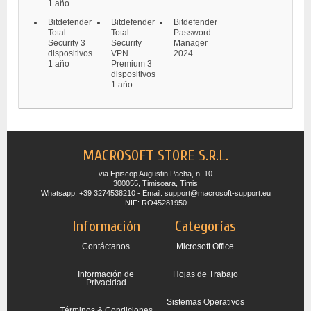
1 año
Bitdefender
Bitdefender
Bitdefender
Total
Total
Password
Security 3
Security
Manager
dispositivos
VPN
2024
1 año
Premium 3
dispositivos
1 año
MACROSOFT STORE S.R.L.
via Episcop Augustin Pacha, n. 10
300055, Timisoara, Timis
Whatsapp: +39 3274538210 - Email: support@macrosoft-support.eu
NIF: RO45281950
Información
Categorías
Contáctanos
Microsoft Office
Información de
Hojas de Trabajo
Privacidad
Sistemas Operativos
Términos & Condiciones