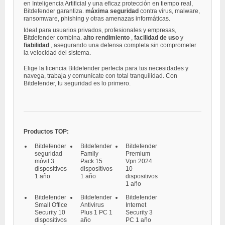
en Inteligencia Artificial y una eficaz protección en tiempo real,
Bitdefender garantiza.
máxima seguridad
contra virus, malware,
ransomware, phishing y otras amenazas informáticas.
Ideal para usuarios privados, profesionales y empresas,
Bitdefender combina.
alto rendimiento
,
facilidad de uso
y
fiabilidad
, asegurando una defensa completa sin comprometer
la velocidad del sistema.
Elige la licencia Bitdefender perfecta para tus necesidades y
navega, trabaja y comunícate con total tranquilidad. Con
Bitdefender, tu seguridad es lo primero.
Productos TOP:
Bitdefender
Bitdefender
Bitdefender
seguridad
Family
Premium
móvil 3
Pack 15
Vpn 2024
dispositivos
dispositivos
10
1 año
1 año
dispositivos
1 año
Bitdefender
Bitdefender
Bitdefender
Small Office
Antivirus
Internet
Security 10
Plus 1 PC 1
Security 3
dispositivos
año
PC 1 año