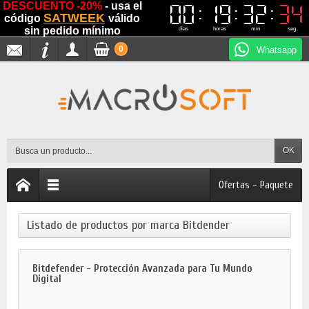
DESCUENTO -20%
- usa el
00
00
19
19
32
32
34
33
33
34
SATWEEK
código
válido
sin pedido mínimo
dias
horas
min
seg
0
Whatsapp
OK
Ofertas - Paquete
Listado de productos por marca Bitdender
Bitdefender - Protección Avanzada para Tu Mundo
Digital