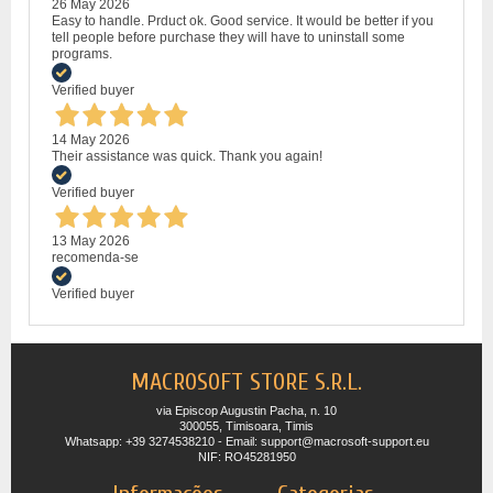
26 May 2026
Easy to handle. Prduct ok. Good service. It would be better if you
tell people before purchase they will have to uninstall some
programs.
Verified buyer
14 May 2026
Their assistance was quick. Thank you again!
Verified buyer
13 May 2026
recomenda-se
Verified buyer
MACROSOFT STORE S.R.L.
via Episcop Augustin Pacha, n. 10
300055, Timisoara, Timis
Whatsapp: +39 3274538210 - Email: support@macrosoft-support.eu
NIF: RO45281950