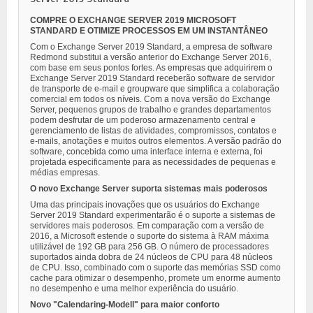
COMPRE O EXCHANGE SERVER 2019 MICROSOFT
STANDARD E OTIMIZE PROCESSOS EM UM INSTANTÂNEO
Com o Exchange Server 2019 Standard, a empresa de software
Redmond substitui a versão anterior do Exchange Server 2016,
com base em seus pontos fortes. As empresas que adquirirem o
Exchange Server 2019 Standard receberão software de servidor
de transporte de e-mail e groupware que simplifica a colaboração
comercial em todos os níveis. Com a nova versão do Exchange
Server, pequenos grupos de trabalho e grandes departamentos
podem desfrutar de um poderoso armazenamento central e
gerenciamento de listas de atividades, compromissos, contatos e
e-mails, anotações e muitos outros elementos. A versão padrão do
software, concebida como uma interface interna e externa, foi
projetada especificamente para as necessidades de pequenas e
médias empresas.
O novo Exchange Server suporta sistemas mais poderosos
Uma das principais inovações que os usuários do Exchange
Server 2019 Standard experimentarão é o suporte a sistemas de
servidores mais poderosos. Em comparação com a versão de
2016, a Microsoft estende o suporte do sistema à RAM máxima
utilizável de 192 GB para 256 GB. O número de processadores
suportados ainda dobra de 24 núcleos de CPU para 48 núcleos
de CPU. Isso, combinado com o suporte das memórias SSD como
cache para otimizar o desempenho, promete um enorme aumento
no desempenho e uma melhor experiência do usuário.
Novo "Calendaring-Modell" para maior conforto