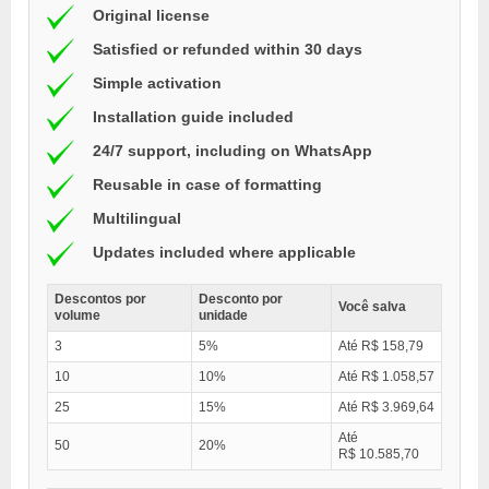
Original license
Satisfied or refunded within 30 days
Simple activation
Installation guide included
24/7 support, including on WhatsApp
Reusable in case of formatting
Multilingual
Updates included where applicable
Descontos por
Desconto por
Você salva
volume
unidade
3
5%
Até R$ 158,79
10
10%
Até R$ 1.058,57
25
15%
Até R$ 3.969,64
Até
50
20%
R$ 10.585,70