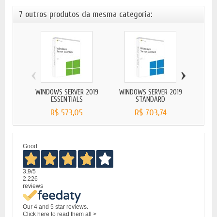
7 outros produtos da mesma categoria:
‹
›
WINDOWS SERVER 2019
WINDOWS SERVER 2019
WIND
ESSENTIALS
STANDARD
R$ 573,05
R$ 703,74
Good
3,9
/5
2.226
reviews
Our 4 and 5 star reviews.
Click here to read them all >