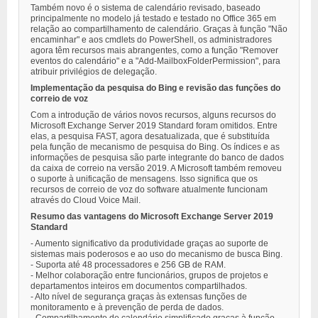
Também novo é o sistema de calendário revisado, baseado
principalmente no modelo já testado e testado no Office 365 em
relação ao compartilhamento de calendário. Graças à função "Não
encaminhar" e aos cmdlets do PowerShell, os administradores
agora têm recursos mais abrangentes, como a função "Remover
eventos do calendário" e a "Add-MailboxFolderPermission", para
atribuir privilégios de delegação.
Implementação da pesquisa do Bing e revisão das funções do
correio de voz
Com a introdução de vários novos recursos, alguns recursos do
Microsoft Exchange Server 2019 Standard foram omitidos. Entre
elas, a pesquisa FAST, agora desatualizada, que é substituída
pela função de mecanismo de pesquisa do Bing. Os índices e as
informações de pesquisa são parte integrante do banco de dados
da caixa de correio na versão 2019. A Microsoft também removeu
o suporte à unificação de mensagens. Isso significa que os
recursos de correio de voz do software atualmente funcionam
através do Cloud Voice Mail.
Resumo das vantagens do Microsoft Exchange Server 2019
Standard
- Aumento significativo da produtividade graças ao suporte de
sistemas mais poderosos e ao uso do mecanismo de busca Bing.
- Suporta até 48 processadores e 256 GB de RAM.
- Melhor colaboração entre funcionários, grupos de projetos e
departamentos inteiros em documentos compartilhados.
- Alto nível de segurança graças às extensas funções de
monitoramento e à prevenção de perda de dados.