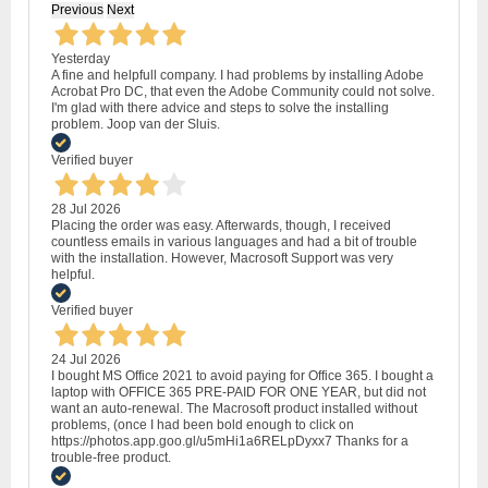
Previous
Next
Yesterday
A fine and helpfull company. I had problems by installing Adobe
Acrobat Pro DC, that even the Adobe Community could not solve.
I'm glad with there advice and steps to solve the installing
problem. Joop van der Sluis.
Verified buyer
28 Jul 2026
Placing the order was easy. Afterwards, though, I received
countless emails in various languages and had a bit of trouble
with the installation. However, Macrosoft Support was very
helpful.
Verified buyer
24 Jul 2026
I bought MS Office 2021 to avoid paying for Office 365. I bought a
laptop with OFFICE 365 PRE-PAID FOR ONE YEAR, but did not
want an auto-renewal. The Macrosoft product installed without
problems, (once I had been bold enough to click on
https://photos.app.goo.gl/u5mHi1a6RELpDyxx7 Thanks for a
trouble-free product.