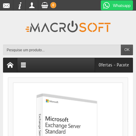
0
Whatsapp
OK
Ofertas - Pacote