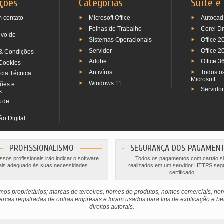
ções
Categorias
Suite e
m contato
Microsoft Office
Autocad
Folhas de Trabalho
Corel D
ivo de
Sistemas Operacionais
Office 2
Servidor
Office 2
& Condições
Adobe
Office 3
Cookies
Antivírus
Todos o
ncia Técnica
Microsoft
Windows 11
ões e
Servido
s
 de
o Digital
PROFISSIONALISMO
SEGURANÇA DOS PAGAMEN
sos profissionais irão indicar o software
Todos os pagamentos com cartão s
is adequado às suas necessidades.
realizados em um servidor HTTPS seg
certificado
os proprietários; marcas de terceiros, nomes de produtos, nomes comerciais, n
rcas registradas de outras empresas e foram usados ​​para fins de explicação e ben
direitos autorais.