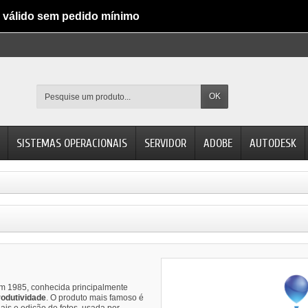
válido sem pedido mínimo
OK
SISTEMAS OPERACIONAIS
SERVIDOR
ADOBE
AUTODESK
 1985, conhecida principalmente
rodutividade
. O produto mais famoso é
riais e edição de fotos, usada por