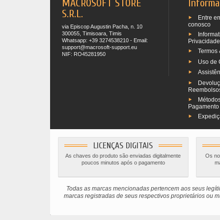
MACROSOFT STORE
Informa
S.R.L.
Entre e
conosco
via Episcop Augustin Pacha, n. 10
300055, Timisoara, Timis
Informat
Whatsapp: +39 3274538210 - Email:
Privacidade
support@macrosoft-support.eu
Termos 
NIF: RO45281950
Uso de 
Assistê
Devoluç
Reembolso
Métodos
Pagamento
Expediçã
LICENÇAS DIGITAIS
As chaves do produto são enviadas digitalmente
Os nos
poucos minutos após o pagamento
ma
Todas as marcas mencionadas pertencem aos seus legítim
marcas registradas de seus respectivos proprietários ou ma