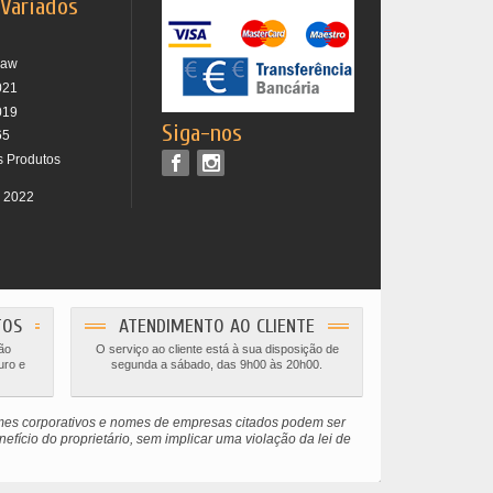
 Variados
raw
021
019
Siga-nos
65
s Produtos
r 2022
TOS
ATENDIMENTO AO CLIENTE
ão
O serviço ao cliente está à sua disposição de
uro e
segunda a sábado, das 9h00 às 20h00.
omes corporativos e nomes de empresas citados podem ser
efício do proprietário, sem implicar uma violação da lei de