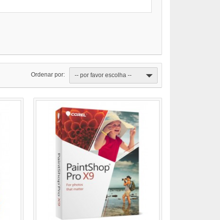
Ordenar por:
-- por favor escolha --