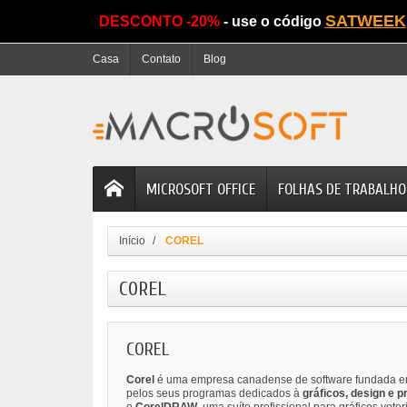
SATWEEK
DESCONTO -20%
- use o código
Casa
Contato
Blog
MICROSOFT OFFICE
FOLHAS DE TRABALHO
Início
COREL
COREL
COREL
Corel
é uma empresa canadense de software fundada em
pelos seus programas dedicados à
gráficos, design e p
o
CorelDRAW
, uma suíte profissional para gráficos veto