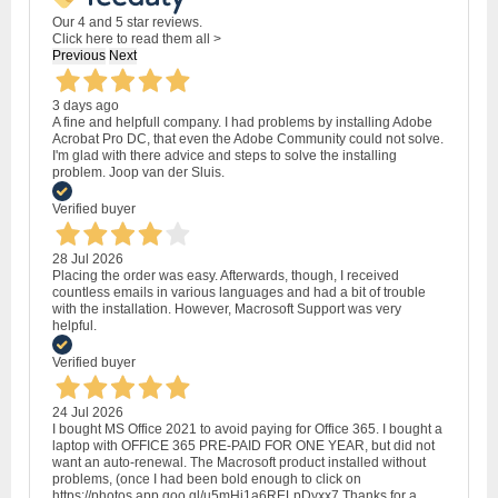
Our 4 and 5 star reviews.
Click here to read them all >
Previous
Next
3 days ago
A fine and helpfull company. I had problems by installing Adobe
Acrobat Pro DC, that even the Adobe Community could not solve.
I'm glad with there advice and steps to solve the installing
problem. Joop van der Sluis.
Verified buyer
28 Jul 2026
Placing the order was easy. Afterwards, though, I received
countless emails in various languages and had a bit of trouble
with the installation. However, Macrosoft Support was very
helpful.
Verified buyer
24 Jul 2026
I bought MS Office 2021 to avoid paying for Office 365. I bought a
laptop with OFFICE 365 PRE-PAID FOR ONE YEAR, but did not
want an auto-renewal. The Macrosoft product installed without
problems, (once I had been bold enough to click on
https://photos.app.goo.gl/u5mHi1a6RELpDyxx7 Thanks for a