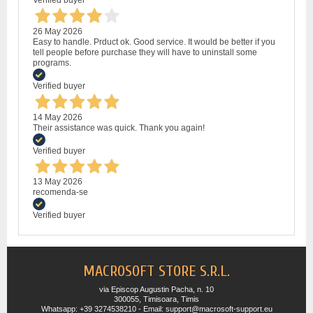
26 May 2026
Easy to handle. Prduct ok. Good service. It would be better if you
tell people before purchase they will have to uninstall some
programs.
Verified buyer
14 May 2026
Their assistance was quick. Thank you again!
Verified buyer
13 May 2026
recomenda-se
Verified buyer
MACROSOFT STORE S.R.L.
via Episcop Augustin Pacha, n. 10
300055, Timisoara, Timis
Whatsapp: +39 3274538210 - Email: support@macrosoft-support.eu