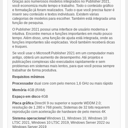
Graças aos numerosos modelos integrados no Publisher 2021,
você economiza muito tempo e trabalho. Todo o conteúdo gráfico
e formatação já foram realizados. Tudo o que você precisa fazer é
inserir seu conteúdo e textos individuais. Existem várias
categorias de modelos para escolher. Também está integrada uma
função de pesquisa.
O Publisher 2021 possui uma interface de usuário moderna e
intuitiva. Encontre menus e funções importantes em muito pouco
tempo. Além disso, uma função de ajuda está integrada, onde as
funções importantes são explicadas. Você também receberá dicas
e truques.
Se você usar o Microsoft Publisher 2021 em um computador mais
antigo, obterá um aumento de desempenho. Até projetos e
publicações complexas são executados rapidamente e sem
problemas em sistemas mais lentos, para que você possa sempre
trabalhar de forma produtiva.
Requisitos mínimos
Processador
dual core com pelo menos 1,6 GHz ou mais rápido
Memória
4GB (RAM)
Espaço em disco
4GB
Placa gráfica
DirectX 9 ou superior e suporte WDDM 2.0;
resolução de 1.280 x 768 pixels; Sistemas de 32 bits requerem
reprodução com aceleração de hardware de pelo menos 4K
Sistema operacional
Windows 11, Windows 10, Windows 10
LTSC 2021, Windows 10 LTSC 2019, Windows Server 2022 ou
Windows Server 2019