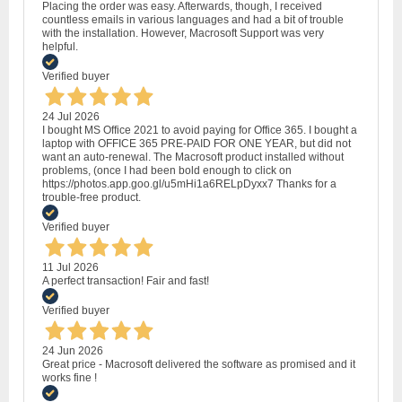
Placing the order was easy. Afterwards, though, I received
countless emails in various languages and had a bit of trouble
with the installation. However, Macrosoft Support was very
helpful.
Verified buyer
24 Jul 2026
I bought MS Office 2021 to avoid paying for Office 365. I bought a
laptop with OFFICE 365 PRE-PAID FOR ONE YEAR, but did not
want an auto-renewal. The Macrosoft product installed without
problems, (once I had been bold enough to click on
https://photos.app.goo.gl/u5mHi1a6RELpDyxx7 Thanks for a
trouble-free product.
Verified buyer
11 Jul 2026
A perfect transaction! Fair and fast!
Verified buyer
24 Jun 2026
Great price - Macrosoft delivered the software as promised and it
works fine !