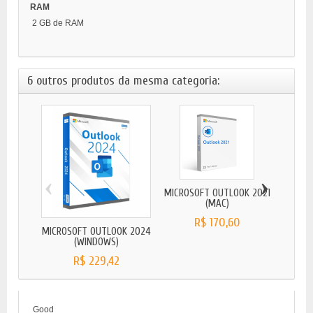
RAM
2 GB de RAM
6 outros produtos da mesma categoria:
‹
›
MICROSOFT OUTLOOK 2021
MICRO
(MAC)
R$ 170,60
MICROSOFT OUTLOOK 2024
(WINDOWS)
R$ 229,42
Good