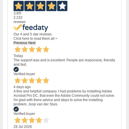
3,9
/5
2.232
reviews
Our 4 and 5 star reviews.
Click here to read them all >
Previous
Next
Today
The support was and is excellent. People are responsive, friendly
and fast.
Verified buyer
4 days ago
A fine and helpfull company. I had problems by installing Adobe
Acrobat Pro DC, that even the Adobe Community could not solve.
I'm glad with there advice and steps to solve the installing
problem. Joop van der Sluis.
Verified buyer
28 Jul 2026