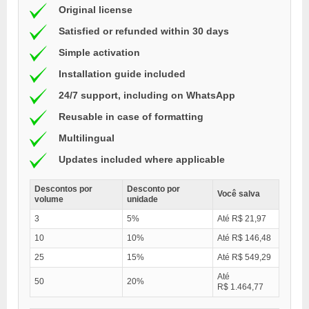
Original license
Satisfied or refunded within 30 days
Simple activation
Installation guide included
24/7 support, including on WhatsApp
Reusable in case of formatting
Multilingual
Updates included where applicable
Descontos por
Desconto por
Você salva
volume
unidade
3
5%
Até R$ 21,97
10
10%
Até R$ 146,48
25
15%
Até R$ 549,29
Até
50
20%
R$ 1.464,77