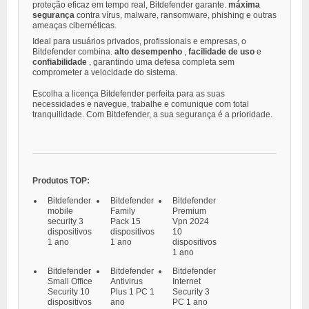
proteção eficaz em tempo real, Bitdefender garante.
máxima
segurança
contra vírus, malware, ransomware, phishing e outras
ameaças cibernéticas.
Ideal para usuários privados, profissionais e empresas, o
Bitdefender combina.
alto desempenho
,
facilidade de uso
e
confiabilidade
, garantindo uma defesa completa sem
comprometer a velocidade do sistema.
Escolha a licença Bitdefender perfeita para as suas
necessidades e navegue, trabalhe e comunique com total
tranquilidade. Com Bitdefender, a sua segurança é a prioridade.
Produtos TOP:
Bitdefender
Bitdefender
Bitdefender
mobile
Family
Premium
security 3
Pack 15
Vpn 2024
dispositivos
dispositivos
10
1 ano
1 ano
dispositivos
1 ano
Bitdefender
Bitdefender
Bitdefender
Small Office
Antivirus
Internet
Security 10
Plus 1 PC 1
Security 3
dispositivos
ano
PC 1 ano