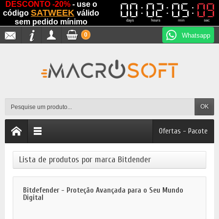
DESCONTO -20%
- use o
00
00
02
02
05
05
08
08
SATWEEK
código
válido
sem pedido mínimo
days
hours
min
sec
0
Whatsapp
OK
Ofertas - Pacote
Lista de produtos por marca Bitdender
Bitdefender - Proteção Avançada para o Seu Mundo
Digital