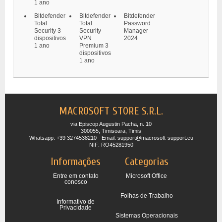
1 ano
Bitdefender
Bitdefender
Bitdefender
Total
Total
Password
Security 3
Security
Manager
dispositivos
VPN
2024
1 ano
Premium 3
dispositivos
1 ano
MACROSOFT STORE S.R.L.
via Episcop Augustin Pacha, n. 10
300055, Timisoara, Timis
Whatsapp: +39 3274538210 - Email: support@macrosoft-support.eu
NIF: RO45281950
Informações
Categorias
Entre em contato
Microsoft Office
conosco
Folhas de Trabalho
Informativo de
Privacidade
Sistemas Operacionais