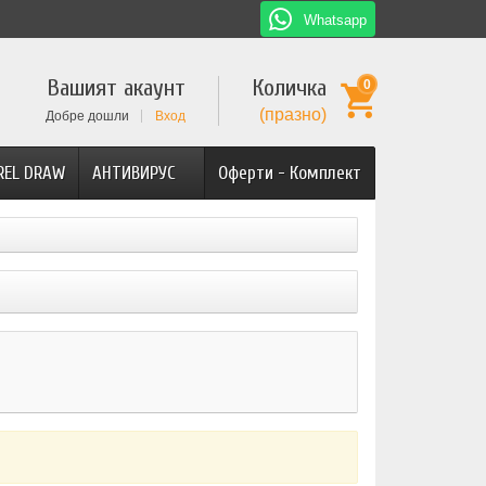
Whatsapp
Вашият акаунт
Количка
0
(празно)
Добре дошли
Вход
REL DRAW
АНТИВИРУС
Оферти - Комплект