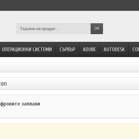
OK
ОПЕРАЦИОННИ СИСТЕМИ
СЪРВЪР
ADOBE
AUTODESK
CO
ton
ифровите заплахи