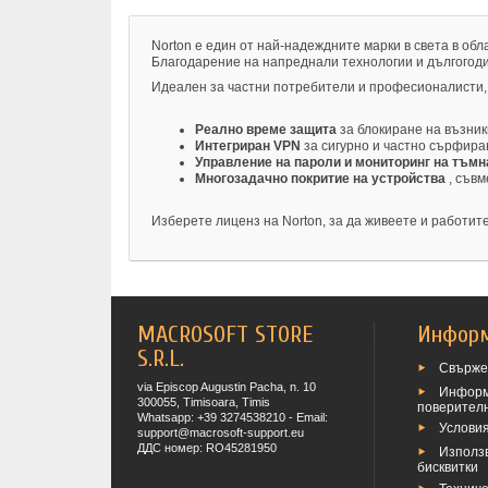
Norton е един от най-надеждните марки в света в об
Благодарение на напреднали технологии и дългогоди
Идеален за частни потребители и професионалисти, 
Реално време защита
за блокиране на възни
Интегриран VPN
за сигурно и частно сърфира
Управление на пароли и мониторинг на тъм
Многозадачно покритие на устройства
, съв
Изберете лиценз на Norton, за да живеете и работите
MACROSOFT STORE
Инфор
S.R.L.
Свържет
via Episcop Augustin Pacha, n. 10
Информ
300055, Timisoara, Timis
поверител
Whatsapp: +39 3274538210 - Email:
Условия
support@macrosoft-support.eu
ДДС номер: RO45281950
Използ
бисквитки