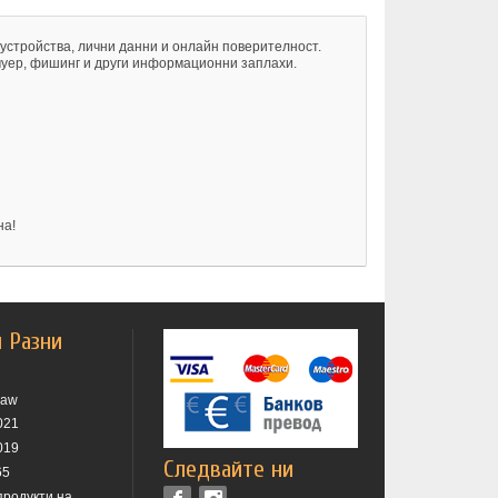
устройства, лични данни и онлайн поверителност.
муер, фишинг и други информационни заплахи.
на!
и Разни
raw
021
019
Следвайте ни
65
продукти на