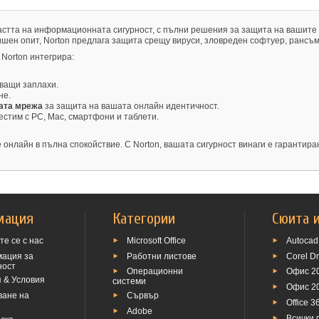
ластта на информационната сигурност, с пълни решения за защита на вашите 
шен опит, Norton предлага защита срещу вируси, зловреден софтуер, рансъ
Norton интегрира:
кващи заплахи.
не.
ната мрежа
за защита на вашата онлайн идентичност.
местим с PC, Mac, смартфони и таблети.
 онлайн в пълна спокойствие. С Norton, вашата сигурност винаги е гарантира
мация
Категории
Сюита 
е се с нас
Microsoft Office
Autocad
ация за
Работни листове
Corel D
ност
Операционни
Офис 2
 & Условия
системи
Офис 2
ване на
Сървър
Office 3
Adobe
Всички 