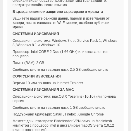
специализиран браузър, който защитава транзакциите,
предотвратявайки всяка измама.
Бързо, анонимно и защитено сърфиране в мрежата
Защитете вашите банкови данни, пароли и изтеглания от
хакери, когато използвате Wi-Fi мрежи, особено публични
мрежи.
СИСТЕМНИ ИЗИСКВАНИЯ
Операционна система: Windows 7 със Service Pack 1, Windows
8, Windows 8.1 и Windows 10
Процесор: Intel CORE 2 Duo (1,66 GHz) или еквивалентен
процесор
Памет (RAM): 2 GB
Свободно място на твърдия диск: 2,5 GB свободно място
СОФТУЕРНИ ИЗИСКВАНИЯ
Версия 10 или по-нова на Internet Explorer
СИСТЕМНИ ИЗИСКВАНИЯ ЗА MAC
Операционна система: macOS X Yosemite (10.10) или по-нова
версия
Свободно място на твърдия диск: 1 GB свободно място
Поддържани браузъри: Safari , Firefox , Google Chrome
Можете да инсталирате Bitdefender VPN само на Macintosh
компютри с процесор Intel и инсталиран macOS Sierra (10.12
или по-нова версия).