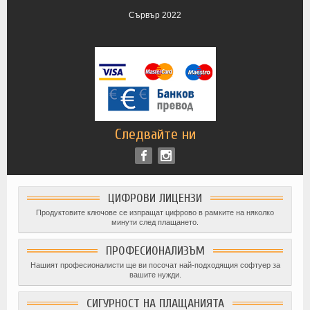
Сървър 2022
Следвайте ни
ЦИФРОВИ ЛИЦЕНЗИ
Продуктовите ключове се изпращат цифрово в рамките на няколко
минути след плащането.
ПРОФЕСИОНАЛИЗЪМ
Нашият професионалисти ще ви посочат най-подходящия софтуер за
вашите нужди.
СИГУРНОСТ НА ПЛАЩАНИЯТА