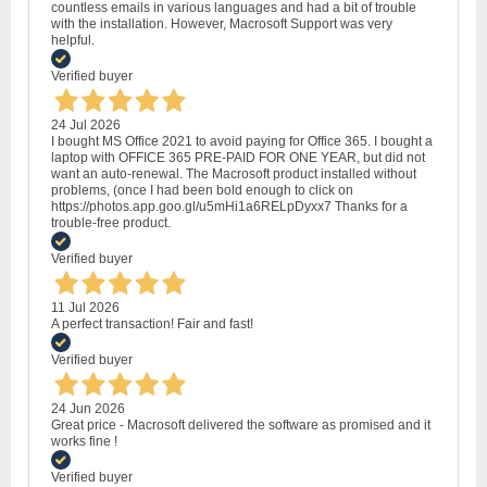
countless emails in various languages and had a bit of trouble
with the installation. However, Macrosoft Support was very
helpful.
Verified buyer
24 Jul 2026
I bought MS Office 2021 to avoid paying for Office 365. I bought a
laptop with OFFICE 365 PRE-PAID FOR ONE YEAR, but did not
want an auto-renewal. The Macrosoft product installed without
problems, (once I had been bold enough to click on
https://photos.app.goo.gl/u5mHi1a6RELpDyxx7 Thanks for a
trouble-free product.
Verified buyer
11 Jul 2026
A perfect transaction! Fair and fast!
Verified buyer
24 Jun 2026
Great price - Macrosoft delivered the software as promised and it
works fine !
Verified buyer