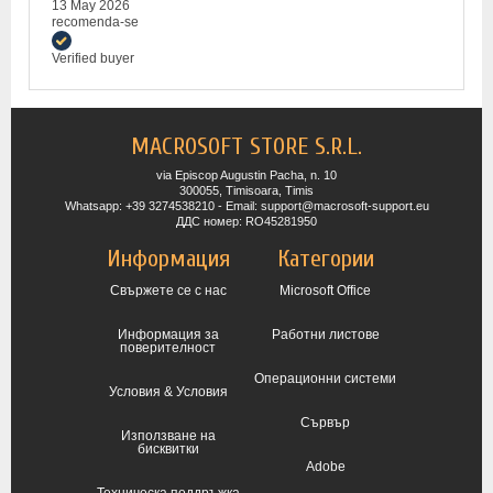
13 May 2026
recomenda-se
Verified buyer
MACROSOFT STORE S.R.L.
via Episcop Augustin Pacha, n. 10
300055, Timisoara, Timis
Whatsapp: +39 3274538210 - Email: support@macrosoft-support.eu
ДДС номер: RO45281950
Информация
Категории
Свържете се с нас
Microsoft Office
Информация за
Работни листове
поверителност
Операционни системи
Условия & Условия
Сървър
Използване на
бисквитки
Adobe
Техническа поддръжка