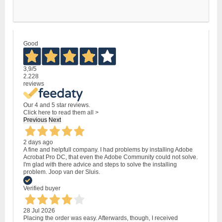
Good
3,9
/5
2.228
reviews
Our 4 and 5 star reviews.
Click here to read them all >
Previous
Next
2 days ago
A fine and helpfull company. I had problems by installing Adobe
Acrobat Pro DC, that even the Adobe Community could not solve.
I'm glad with there advice and steps to solve the installing
problem. Joop van der Sluis.
Verified buyer
28 Jul 2026
Placing the order was easy. Afterwards, though, I received