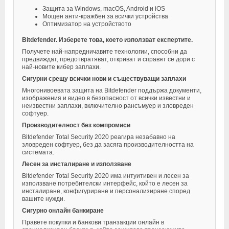
Защита за Windows, macOS, Android и iOS
Мощен анти-кражбен за всички устройства
Оптимизатор на устройството
Bitdefender. Изберете това, което използват експертите.
Получете най-напредничавите технологии, способни да
предвиждат, предотвратяват, откриват и справят се дори с
най-новите кибер заплахи.
Сигурни срещу всички нови и съществуващи заплахи
Многонивоевата защита на Bitdefender поддържа документи,
изображения и видео в безопасност от всички известни и
неизвестни заплахи, включително рансъмуер и зловреден
софтуер.
Производителност без компромиси
Bitdefender Total Security 2020 реагира незабавно на
зловреден софтуер, без да засяга производителността на
системата.
Лесен за инсталиране и използване
Bitdefender Total Security 2020 има интуитивен и лесен за
използване потребителски интерфейс, който е лесен за
инсталиране, конфигуриране и персонализиране според
вашите нужди.
Сигурно онлайн банкиране
Правете покупки и банкови транзакции онлайн в