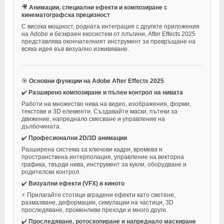
🎥
Анимации, специални ефекти и композиране с
кинематографска прецизност
С висока мощност, родната интеграция с другите приложения
на Adobe и безкраен екосистем от плъгини, After Effects 2025
представлява окончателният инструмент за превръщане на
всяка идея във визуално изживяване.
🎯
Основни функции на Adobe After Effects 2025
✔️
Разширено композиране и пълен контрол на нивата
Работи на множество нива на видео, изображения, форми,
текстове и 3D елементи. Създавайте маски, пътеки за
движение, напреднало смесване и управление на
дълбочината.
✔️
Професионални 2D/3D анимации
Разширена система за ключови кадри, времева и
пространствена интерполация, управление на векторна
графика, твърди нива, инструмент за кукли, оборудване и
родителски контрол.
✔️
Визуални ефекти (VFX) в киното
⚡ Прилагайте стотици вградени ефекти като светене,
размазване, деформации, симулации на частици, 3D
проследяване, променливи преходи и много други.
✔️
Проследяване, ротоскопиране и напреднало маскиране