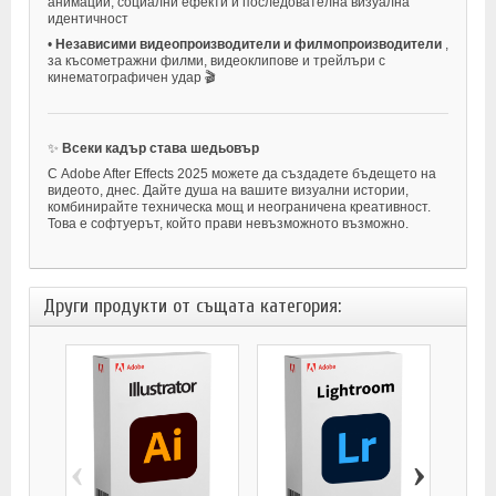
анимации, социални ефекти и последователна визуална
идентичност
•
Независими видеопроизводители и филмопроизводители
,
за късометражни филми, видеоклипове и трейлъри с
кинематографичен удар 🎬
✨
Всеки кадър става шедьовър
С Adobe After Effects 2025 можете да създадете бъдещето на
видеото, днес. Дайте душа на вашите визуални истории,
комбинирайте техническа мощ и неограничена креативност.
Това е софтуерът, който прави невъзможното възможно.
Други продукти от същата категория:
‹
›
ADOB