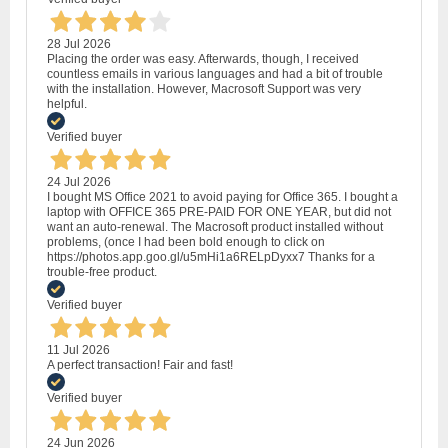
28 Jul 2026
Placing the order was easy. Afterwards, though, I received
countless emails in various languages and had a bit of trouble
with the installation. However, Macrosoft Support was very
helpful.
Verified buyer
24 Jul 2026
I bought MS Office 2021 to avoid paying for Office 365. I bought a
laptop with OFFICE 365 PRE-PAID FOR ONE YEAR, but did not
want an auto-renewal. The Macrosoft product installed without
problems, (once I had been bold enough to click on
https://photos.app.goo.gl/u5mHi1a6RELpDyxx7 Thanks for a
trouble-free product.
Verified buyer
11 Jul 2026
A perfect transaction! Fair and fast!
Verified buyer
24 Jun 2026