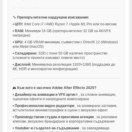
🔧
Препоръчителни хардуерни изисквания:
•
ЦПУ:
Intel Core i7 / AMD Ryzen 7 / Apple M1 Pro или по-високи
•
RAM:
Минимум 16 GB (препоръчително 32 GB за 4K/VFX
напредни)
•
GPU:
4 GB VRAM минимум, съвместим с DirectX 12 (Windows)
или Metal (macOS)
•
Складиране:
SSD с поне 50 GB налично пространство
(сложните проекти изискват повече място)
•
Дисплей:
Минимална резолюция 1920×1080 (поддържа до
8K, HDR и многократни конфигурации)
👥
Към кого е насочен Adobe After Effects 2025?
•
Дизайнер на анимации и VFX артист
, за сложни анимации,
сценични ефекти и напреднало композиране
•
Професионални видео редактори
, за анимирани заглавия,
встъпителни кинематографии и сцени с визуален ефект
•
Производствени студиа и креативни агенции
, за рекламни
клипове, визуално брандиране и корпоративни съдържания
•
Youtuber и създател на съдържание
, за завладяващи