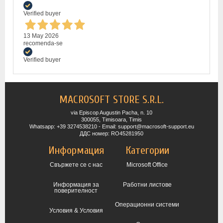
Verified buyer
13 May 2026
recomenda-se
Verified buyer
MACROSOFT STORE S.R.L.
via Episcop Augustin Pacha, n. 10
300055, Timisoara, Timis
Whatsapp: +39 3274538210 - Email: support@macrosoft-support.eu
ДДС номер: RO45281950
Информация
Категории
Свържете се с нас
Microsoft Office
Информация за
Работни листове
поверителност
Операционни системи
Условия & Условия