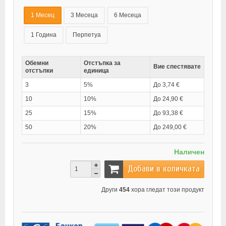
1 Месец
3 Месеца
6 Месеца
1 Година
Перпетуа
Обемни
Отстъпка за
Вие спестявате
отстъпки
единица
3
5%
До 3,74 €
10
10%
До 24,90 €
25
15%
До 93,38 €
50
20%
До 249,00 €
Наличен
Добави в количката
Други
454
хора гледат този продукт