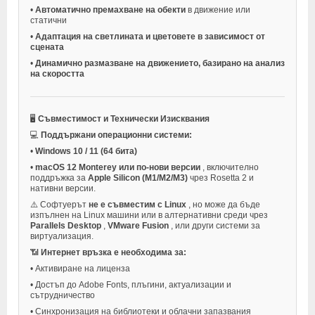
•
Автоматично премахване на обекти
в движение или
статични
•
Адаптация на светлината и цветовете в зависимост от
сцената
•
Динамично размазване на движението, базирано на анализ
на скоростта
🖥️
Съвместимост и Технически Изисквания
💻
Поддържани операционни системи:
•
Windows 10 / 11 (64 бита)
•
macOS 12 Monterey или по-нови версии
, включително
поддръжка за
Apple Silicon (M1/M2/M3)
чрез Rosetta 2 и
нативни версии.
⚠️ Софтуерът
не е съвместим с Linux
, но може да бъде
изпълнен на Linux машини или в алтернативни среди чрез
Parallels Desktop
,
VMware Fusion
, или други системи за
виртуализация.
📶
Интернет връзка е необходима за:
•
Активиране на лиценза
•
Достъп до Adobe Fonts, плъгини, актуализации и
сътрудничество
•
Синхронизация на библиотеки и облачни запазвания