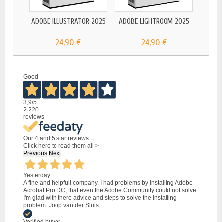
ADOBE ILLUSTRATOR 2025
ADOBE LIGHTROOM 2025
24,90 €
24,90 €
Good
3,9
/5
2.220
reviews
Our 4 and 5 star reviews.
Click here to read them all >
Previous
Next
Yesterday
A fine and helpfull company. I had problems by installing Adobe
Acrobat Pro DC, that even the Adobe Community could not solve.
I'm glad with there advice and steps to solve the installing
problem. Joop van der Sluis.
Verified buyer