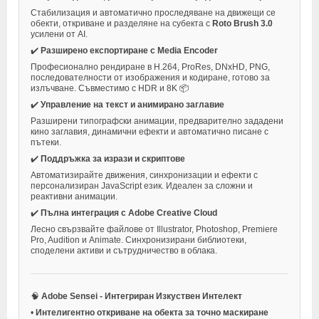
Стабилизация и автоматично проследяване на движещи се
обекти, откриване и разделяне на субекта с
Roto Brush 3.0
усилени от AI.
✔️
Разширено експортиране с Media Encoder
Професионално рендиране в H.264, ProRes, DNxHD, PNG,
последователности от изображения и кодиране, готово за
излъчване. Съвместимо с HDR и 8K 📦
✔️
Управление на текст и анимирано заглавие
Разширени типографски анимации, предварително зададени
кино заглавия, динамични ефекти и автоматично писане с
пътеки.
✔️
Поддръжка за изрази и скриптове
Автоматизирайте движения, синхронизации и ефекти с
персонализиран JavaScript език. Идеален за сложни и
реактивни анимации.
✔️
Пълна интеграция с Adobe Creative Cloud
Лесно свързвайте файлове от Illustrator, Photoshop, Premiere
Pro, Audition и Animate. Синхронизирани библиотеки,
споделени активи и сътрудничество в облака.
🧠
Adobe Sensei - Интегриран Изкуствен Интелект
•
Интелигентно откриване на обекта за точно маскиране