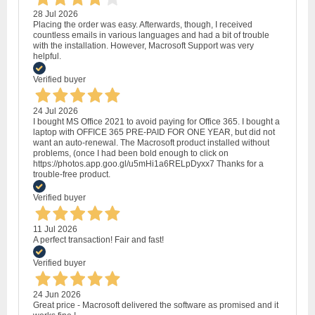
28 Jul 2026
Placing the order was easy. Afterwards, though, I received
countless emails in various languages and had a bit of trouble
with the installation. However, Macrosoft Support was very
helpful.
Verified buyer
24 Jul 2026
I bought MS Office 2021 to avoid paying for Office 365. I bought a
laptop with OFFICE 365 PRE-PAID FOR ONE YEAR, but did not
want an auto-renewal. The Macrosoft product installed without
problems, (once I had been bold enough to click on
https://photos.app.goo.gl/u5mHi1a6RELpDyxx7 Thanks for a
trouble-free product.
Verified buyer
11 Jul 2026
A perfect transaction! Fair and fast!
Verified buyer
24 Jun 2026
Great price - Macrosoft delivered the software as promised and it