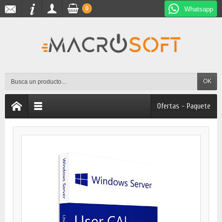
0
Whatsapp
OK
Ofertas - Paquete