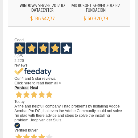
WINDOWS SERVER 2012 R2
MICROSOFT SERVER 2012 R2
WINDO
DATACENTER
FUNDACIÓN
$ 136.542,77
$ 60.320,79
Good
3,9
/5
2.220
reviews
Our 4 and 5 star reviews.
Click here to read them all >
Previous
Next
Today
A fine and helpfull company. I had problems by installing Adobe
Acrobat Pro DC, that even the Adobe Community could not solve.
I'm glad with there advice and steps to solve the installing
problem. Joop van der Sluis.
Verified buyer