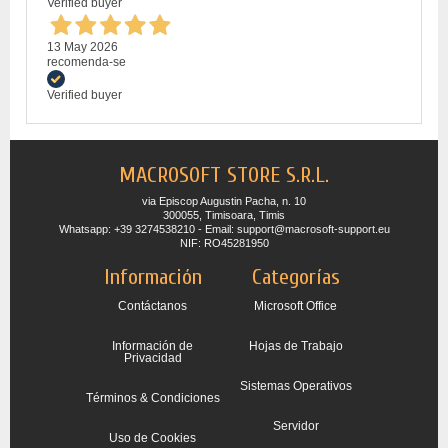
Verified buyer
13 May 2026
recomenda-se
Verified buyer
MACROSOFT STORE S.R.L.
via Episcop Augustin Pacha, n. 10
300055, Timisoara, Timis
Whatsapp: +39 3274538210 - Email: support@macrosoft-support.eu
NIF: RO45281950
Información
Categorías
Contáctanos
Microsoft Office
Información de
Hojas de Trabajo
Privacidad
Sistemas Operativos
Términos & Condiciones
Servidor
Uso de Cookies