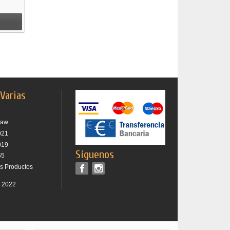
 Varias
raw
021
019
Síguenos
65
os Productos
r 2022