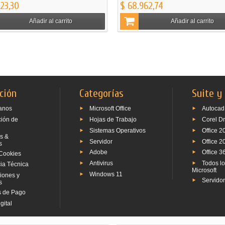
123,30
$ 68.962,74
Añadir al carrito
Añadir al carrito
ción
Categorías
Suite y
anos
Microsoft Office
Autocad
ción de
Hojas de Trabajo
Corel D
Sistemas Operativos
Office 2
s &
Servidor
Office 2
s
Adobe
Office 3
Cookies
Antivirus
Todos l
ia Técnica
Microsoft
Windows 11
iones y
Servido
s
 de Pago
gital