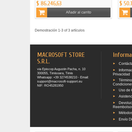
$ 86.246,63
$ 50.
Añadir al carrito
Demostración 1-3 of 3 artículos
MACROSOFT STORE
Informa
S.R.L.
Contáct
via Episcop Augustin Pacha, n. 10
Informa
300055, Timisoara, Timis
Privacidad
Whatsapp: +39 3274538210 - Email:
Término
support@macrosoft-support.eu
Condicione
NIF: RO45281950
Uso de 
Asistenc
Devoluc
Reembolso
Métodos
Envío Di