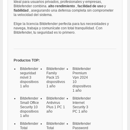
Ideal para usuarios privados, profesionales y empresas,
Bitdefender combina.
alto rendimiento
,
facilidad de uso
y
fiabilidad
, asegurando una defensa completa sin comprometer
la velocidad del sistema.
Elige la licencia Bitdefender perfecta para tus necesidades y
navega, trabaja y comunícate con total tranquilidad. Con
Bitdefender, tu seguridad es lo primero.
Productos TOP:
Bitdefender
Bitdefender
Bitdefender
seguridad
Family
Premium
móvil 3
Pack 15
Vpn 2024
dispositivos
dispositivos
10
1 año
1 año
dispositivos
1 año
Bitdefender
Bitdefender
Bitdefender
Small Office
Antivirus
Internet
Security 10
Plus 1 PC 1
Security 3
dispositivos
año
PC 1 año
1 año
Bitdefender
Bitdefender
Bitdefender
Total
Total
Password