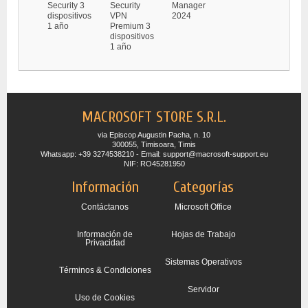
Security 3
Security
Manager
dispositivos
VPN
2024
1 año
Premium 3
dispositivos
1 año
MACROSOFT STORE S.R.L.
via Episcop Augustin Pacha, n. 10
300055, Timisoara, Timis
Whatsapp: +39 3274538210 - Email: support@macrosoft-support.eu
NIF: RO45281950
Información
Categorías
Contáctanos
Microsoft Office
Información de
Hojas de Trabajo
Privacidad
Sistemas Operativos
Términos & Condiciones
Servidor
Uso de Cookies