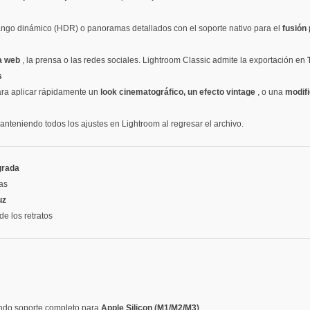
ango dinámico (HDR) o panoramas detallados con el soporte nativo para el
fusión
la web
, la prensa o las redes sociales. Lightroom Classic admite la exportación en
s
ara aplicar rápidamente un
look cinematográfico, un efecto vintage
, o una
modifi
teniendo todos los ajustes en Lightroom al regresar el archivo.
egrada
as
uz
de los retratos
endo soporte completo para
Apple Silicon (M1/M2/M3)