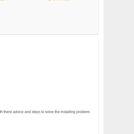
ADOBE PHOTOSHOP
$ 43.036,9
h there advice and steps to solve the installing problem.