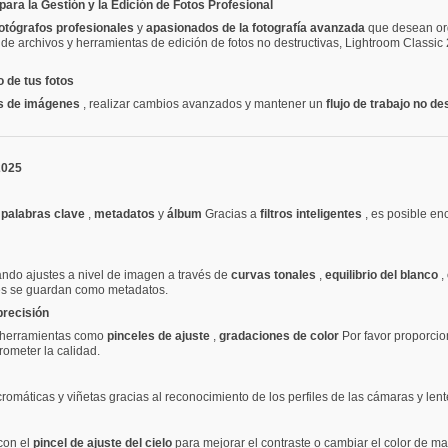
ara la Gestión y la Edición de Fotos Profesional
otógrafos profesionales
y
apasionados de la fotografía avanzada
que desean or
n de archivos y herramientas de edición de fotos no destructivas, Lightroom Classic
o de tus fotos
s de imágenes
, realizar cambios avanzados y mantener un
flujo de trabajo no d
2025
,
palabras clave
,
metadatos
y
álbum
Gracias a
filtros inteligentes
, es posible e
icando ajustes a nivel de imagen a través de
curvas tonales
,
equilibrio del blanco
,
nes se guardan como metadatos.
precisión
o herramientas como
pinceles de ajuste
,
gradaciones de color
Por favor proporcio
ometer la calidad.
omáticas y viñetas gracias al reconocimiento de los perfiles de las cámaras y lent
 con el
pincel de ajuste del cielo
para mejorar el contraste o cambiar el color de ma