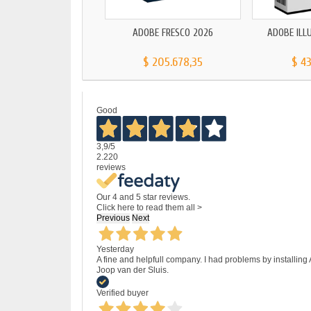
ADOBE FRESCO 2026
ADOBE ILL
$ 205.678,35
$ 4
Good
3,9
/5
2.220
reviews
Our 4 and 5 star reviews.
Click here to read them all >
Previous
Next
Yesterday
A fine and helpfull company. I had problems by installing
Joop van der Sluis.
Verified buyer