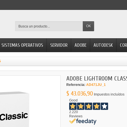
OK
SISTEMAS OPERATIVOS
SERVIDOR
ADOBE
AUTODESK
COR
5
ADOBE LIGHTROOM CLASS
Referencia:
AD471JU_1
$ 43.036,90
Impuestos incluídos
Good
2.220
Reviews