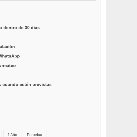
o dentro de 30 días
talación
 WhatsApp
formateo
s cuando estén previstas
1 Año
Perpetua