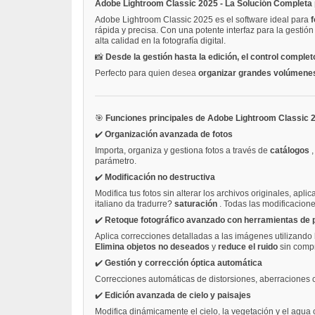
Adobe Lightroom Classic 2025 - La Solución Completa p
Adobe Lightroom Classic 2025 es el software ideal para
f
rápida y precisa. Con una potente interfaz para la gestió
alta calidad en la fotografía digital.
📸
Desde la gestión hasta la edición, el control complet
Perfecto para quien desea
organizar grandes volúmene
🎯
Funciones principales de Adobe Lightroom Classic 
✔️
Organización avanzada de fotos
Importa, organiza y gestiona fotos a través de
catálogos
parámetro.
✔️
Modificación no destructiva
Modifica tus fotos sin alterar los archivos originales, apl
italiano da tradurre?
saturación
. Todas las modificacio
✔️
Retoque fotográfico avanzado con herramientas de 
Aplica correcciones detalladas a las imágenes utilizand
Elimina objetos no deseados
y
reduce el ruido
sin compr
✔️
Gestión y corrección óptica automática
Correcciones automáticas de distorsiones, aberraciones cr
✔️
Edición avanzada de cielo y paisajes
Modifica dinámicamente el cielo, la vegetación y el agua