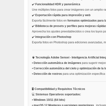
✔️
Funcionalidad HDR y panorámica
Une múltiples fotos para crear imágenes con un amplio r
✔️
Exportación rápida para impresión y web
Exporta fácilmente fotos en
formatos optimizados para 
✔️
Biblioteca de presets y perfiles para mejoras rápida
Aprovecha los ajustes preestablecidos o crea los tuyos p
✔️
Integración con Photoshop
Exporta fotos en Photoshop para ediciones avanzadas, man
🧠
Tecnología Adobe Sensei - Inteligencia Artificial Int
•
Detección automática de imágenes
para sugerir mejor
•
Corrección automática del cielo y optimización de la l
•
Detección de rostros
para una optimización específica 
🖥️
Compatibilidad y Requisitos Técnicos
💻
Sistemas Operativos soportados:
•
Windows 10/11 (64 bits)
•
macOS 12 Monterey o versiones posteriores
, incluy