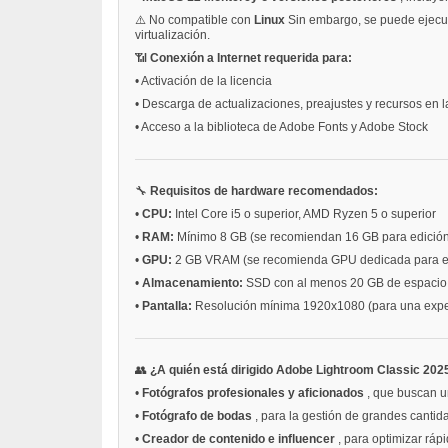
⚠️ No compatible con
Linux
Sin embargo, se puede ejecu
virtualización.
📶
Conexión a Internet requerida para:
•
Activación de la licencia
•
Descarga de actualizaciones, preajustes y recursos en 
•
Acceso a la biblioteca de Adobe Fonts y Adobe Stock
🔧
Requisitos de hardware recomendados:
•
CPU:
Intel Core i5 o superior, AMD Ryzen 5 o superior
•
RAM:
Mínimo 8 GB (se recomiendan 16 GB para edició
•
GPU:
2 GB VRAM (se recomienda GPU dedicada para 
•
Almacenamiento:
SSD con al menos 20 GB de espacio l
•
Pantalla:
Resolución mínima 1920x1080 (para una exper
👥
¿A quién está dirigido Adobe Lightroom Classic 202
•
Fotógrafos profesionales y aficionados
, que buscan u
•
Fotógrafo de bodas
, para la gestión de grandes cantid
•
Creador de contenido e influencer
, para optimizar rá