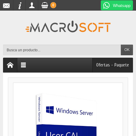
0
Whatsapp
OK
Ofertas - Paquete