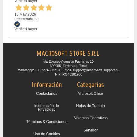
Verified buyer
13 May 2026
recomenda-se
Verified buyer
MACROSOFT STORE S.R.L.
via Episcop Augustin Pacha, n. 10
300055, Timisoara, Timis
Whatsapp: +39 3274538210 - Email: support@macrosoft-support.eu
NIF: RO45281950
Información
Categorías
Contáctanos
Microsoft Office
Información de
Hojas de Trabajo
Privacidad
Sistemas Operativos
Términos & Condiciones
Servidor
Uso de Cookies