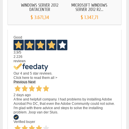
WINDOWS SERVER 2012
MICROSOFT WINDOWS
WINDO
DATACENTER
SERVER 2012 R2...
$ 3.671,34
$ 1.347,71
Good
3,9
/5
2.226
reviews
Our 4 and 5 star reviews.
Click here to read them all >
Previous
Next
2 days ago
A fine and helpfull company. I had problems by installing Adobe
Acrobat Pro DC, that even the Adobe Community could not solve.
I'm glad with there advice and steps to solve the installing
problem. Joop van der Sluis.
Verified buyer